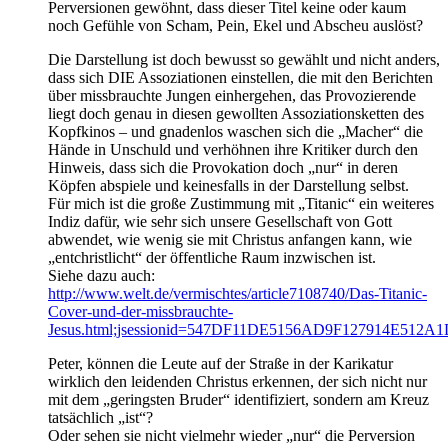
Perversionen gewöhnt, dass dieser Titel keine oder kaum
noch Gefühle von Scham, Pein, Ekel und Abscheu auslöst?
Die Darstellung ist doch bewusst so gewählt und nicht anders,
dass sich DIE Assoziationen einstellen, die mit den Berichten
über missbrauchte Jungen einhergehen, das Provozierende
liegt doch genau in diesen gewollten Assoziationsketten des
Kopfkinos – und gnadenlos waschen sich die „Macher“ die
Hände in Unschuld und verhöhnen ihre Kritiker durch den
Hinweis, dass sich die Provokation doch „nur“ in deren
Köpfen abspiele und keinesfalls in der Darstellung selbst.
Für mich ist die große Zustimmung mit „Titanic“ ein weiteres
Indiz dafür, wie sehr sich unsere Gesellschaft von Gott
abwendet, wie wenig sie mit Christus anfangen kann, wie
„entchristlicht“ der öffentliche Raum inzwischen ist.
Siehe dazu auch:
http://www.welt.de/vermischtes/article7108740/Das-Titanic-
Cover-und-der-missbrauchte-
Jesus.html;jsessionid=547DF11DE5156AD9F127914E512A
Peter, können die Leute auf der Straße in der Karikatur
wirklich den leidenden Christus erkennen, der sich nicht nur
mit dem „geringsten Bruder“ identifiziert, sondern am Kreuz
tatsächlich „ist“?
Oder sehen sie nicht vielmehr wieder „nur“ die Perversion