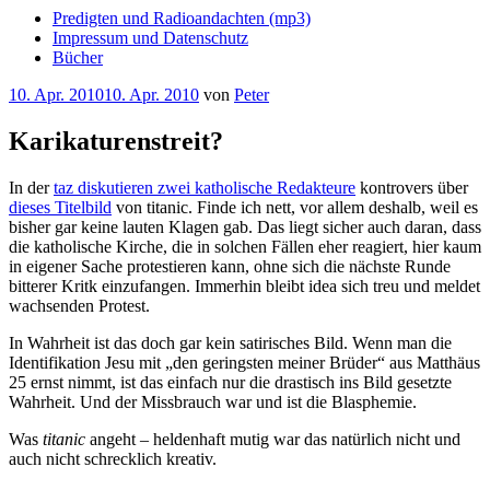
Predigten und Radioandachten (mp3)
Impressum und Datenschutz
Bücher
Veröffentlicht
10. Apr. 2010
10. Apr. 2010
von
Peter
am
Karikaturenstreit?
In der
taz diskutieren zwei katholische Redakteure
kontrovers über
dieses Titelbild
von titanic. Finde ich nett, vor allem deshalb, weil es
bisher gar keine lauten Klagen gab. Das liegt sicher auch daran, dass
die katholische Kirche, die in solchen Fällen eher reagiert, hier kaum
in eigener Sache protestieren kann, ohne sich die nächste Runde
bitterer Kritk einzufangen. Immerhin bleibt idea sich treu und meldet
wachsenden Protest.
In Wahrheit ist das doch gar kein satirisches Bild. Wenn man die
Identifikation Jesu mit „den geringsten meiner Brüder“ aus Matthäus
25 ernst nimmt, ist das einfach nur die drastisch ins Bild gesetzte
Wahrheit. Und der Missbrauch war und ist die Blasphemie.
Was
titanic
angeht – heldenhaft mutig war das natürlich nicht und
auch nicht schrecklich kreativ.