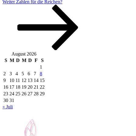
Nächster
Weiter
Zahlen für die Reichen?
Beitrag
August 2026
S
M
D
M
D
F
S
1
2
3
4
5
6
7
8
9
10
11
12
13
14
15
16
17
18
19
20
21
22
23
24
25
26
27
28
29
30
31
« Juli