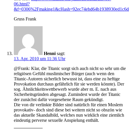
06.html?
&f=0306%2Fmaking1&cHash=92ec74ebd64b1938930ed1c6d
Gruss Frank
Henni
sagt:
13. Apr. 2010 um 11:36 Uhr
@Frank: Klar, die Titanic sorgt sich auch nicht so sehr um die
religiösen Gefühl muslimischer Bürger (auch wenn den
Titanic-Autoren sicherlich bewusst ist, dass eine zu heftige
Provokation durchaus gefährlich für sie werden könnte). Der
sog. Ähnlichkeitswettbewerb wurde aber m. E. nach aus
Sicherheitsgründen abgesagt. Zumindest wurde der Titanic
der zunächst dafür vorgesehene Raum gekündigt.
Die von dir verlinkte Bilder sind natürlich für einen Moslem
provokativ- doch sind diese bei weitem nicht so obszön wie
das aktuelle Skandalbild, welches nun wirklich eine ziemlich
eindeutig perverse sexuelle Anspielung enthält.