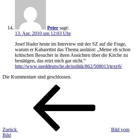
Peter
sagt:
13. Apr. 2010 um 12:03 Uhr
Josef Hader heute im Interview mit der SZ auf die Frage,
warum er Kabarettist das Thema auslässt: „Meine eh schon
kritischen Besucher in ihren Ansichten über die Kirche zu
bestätigen, das reizt mich gar nicht.“
http://www.sueddeutsche.de/politik/862/508013/text/6/
Die Kommentare sind geschlossen.
Beitragsnavigation
Vorheriger
Beitrag
Zurück
Bild vom
Bild