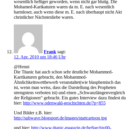
wesentlich heftiger geworden, wenn nicht gar blutig. Die
Mohamed-Karikaturen waren da m. E. nach wesentlich
harmloser, auch wenn diese m. E. nach überhaupt nicht Akt
christlicher Nächstenliebe waren.
Frank
sagt:
12. Apr. 2010 um 18:46 Uhr
@Henni
Die Titanic hat auch schon sehr deutliche Mohammed-
Karrikaturen gebracht, den Mohammed-
Ähnlichkeitswettbewerb veranstaltet(wie blasphemisch das
ist, wenn man weiss, dass die Darstellung des Propheten
strengstens verboten ist) und einen „Schwanzlängenvergleich
der Religionen“ gebracht. Ein gutes Interview dazu findest du
hier:
http://www.odenwald-geschichten.de/?p=855
Und Bilder z.B. hier:
http://subwave.blogsport.de/images/startcartoon.jpg
und hier:
http://www.titanic-magazin.de/heftarchiv00-