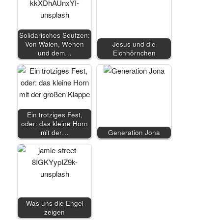
Solidarisches Seufzen:
Von Walen, Wehen
Jesus und die
und dem…
Eichhörnchen
Ein trotziges Fest,
oder: das kleine Horn
mit der…
Generation Jona
Was uns die Engel
zeigen