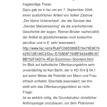
fragwürdige These.
Dazu gab es in faz.net am 7. September 2006
einen ausführlichen Artikel von Volker Zastrow
„Der kleine Unterschied“, der die Genese des
„Gender Mainstreaming“ als die erschütternde
Geschichte der sogen. Reimer-Brüder nacherzählt;
der Artikel ist glücklicherweise noch kostenfrei
abrufbar und m.E. sehr lesenswert:
http://www.faz.net/s/RubFC06D389EE76479E9E76
425072B196C3/Doc~E75AE8F760BF94344B9187
BB752F34D74~ATpl~Ecommon~Scontent.html
Im Blick auf katholische Offenbarungslehre sehr
unverdächtig ist Karl Barth, der in KD III/4 § 54.1
auf seine Weise die Polarität von Mann und Frau
ethisch entfaltet. Ebenfalls lesenswert; bei ihm
stellt sich das Offenbarungsproblem so nicht.
Frage:
Ist es wirklich nötig, die Grundstruktur christlicher
Anthropologie umzubauen, um dem Phänomen