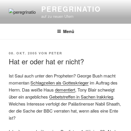
Zum
PEREGRINATIO
Inhalt
auf zu neuen Ufern
springen
Menü
VERÖFFENTLICHT
08. OKT. 2005
VON
PETER
AM
Hat er oder hat er nicht?
Ist Saul auch unter den Propheten? George Bush macht
momentan
Schlagzeilen als Gotteskrieger
im Auftrag des
Herrn. Das weiße Haus
dementiert
, Tony Blair schweigt
über ein angebliches
Gebetstreffen in Sachen Irakkrieg
.
Welches Interesse verfolgt der Palästinenser Nabil Shaath,
der die Sache der BBC verraten hat, wenn alles eine Ente
ist?