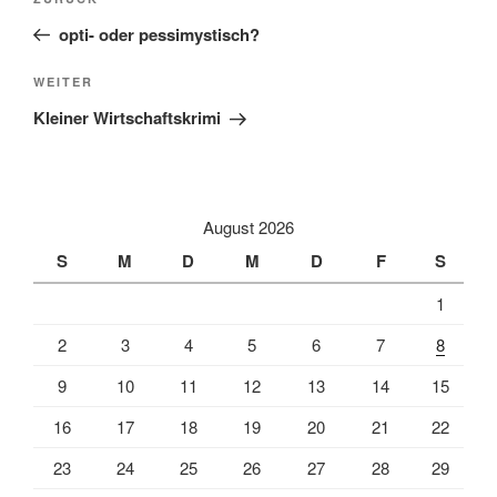
Vorheriger
Beitrag
opti- oder pessimystisch?
Nächster
WEITER
Beitrag
Kleiner Wirtschaftskrimi
August 2026
S
M
D
M
D
F
S
1
2
3
4
5
6
7
8
9
10
11
12
13
14
15
16
17
18
19
20
21
22
23
24
25
26
27
28
29