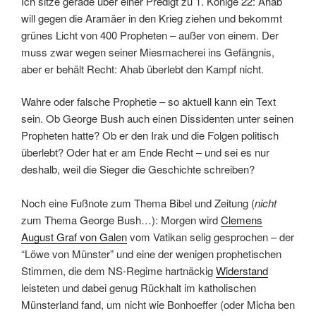
Ich sitze gerade über einer Predigt zu 1. Könige 22: Ahab
will gegen die Aramäer in den Krieg ziehen und bekommt
grünes Licht von 400 Propheten – außer von einem. Der
muss zwar wegen seiner Miesmacherei ins Gefängnis,
aber er behält Recht: Ahab überlebt den Kampf nicht.
Wahre oder falsche Prophetie – so aktuell kann ein Text
sein. Ob George Bush auch einen Dissidenten unter seinen
Propheten hatte? Ob er den Irak und die Folgen politisch
überlebt? Oder hat er am Ende Recht – und sei es nur
deshalb, weil die Sieger die Geschichte schreiben?
Noch eine Fußnote zum Thema Bibel und Zeitung (
nicht
zum Thema George Bush…): Morgen wird
Clemens
August Graf von Galen
vom Vatikan selig gesprochen – der
“Löwe von Münster” und eine der wenigen prophetischen
Stimmen, die dem NS-Regime hartnäckig
Widerstand
leisteten und dabei genug Rückhalt im katholischen
Münsterland fand, um nicht wie Bonhoeffer (oder Micha ben