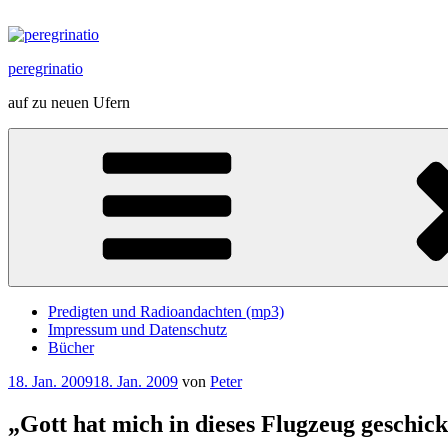
Zum
Inhalt
springen
peregrinatio
auf zu neuen Ufern
Predigten und Radioandachten (mp3)
Impressum und Datenschutz
Bücher
Veröffentlicht
18. Jan. 2009
18. Jan. 2009
von
Peter
am
„Gott hat mich in dieses Flugzeug geschick