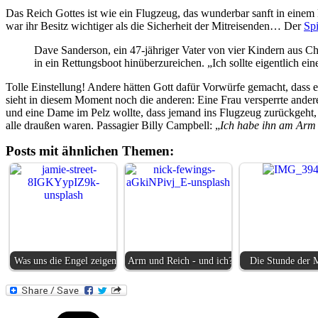
Das Reich Gottes ist wie ein Flugzeug, das wunderbar sanft in einem 
war ihr Besitz wichtiger als die Sicherheit der Mitreisenden… Der
Spi
Dave Sanderson, ein 47-jähriger Vater von vier Kindern aus C
in ein Rettungsboot hinüberzureichen. „Ich sollte eigentlich e
Tolle Einstellung! Andere hätten Gott dafür Vorwürfe gemacht, dass er
sieht in diesem Moment noch die anderen: Eine Frau versperrte ander
und eine Dame im Pelz wollte, dass jemand ins Flugzeug zurückgeht, u
alle draußen waren. Passagier Billy Campbell: „
Ich habe ihn am Arm
Posts mit ähnlichen Themen:
Was uns die Engel zeigen
Arm und Reich - und ich?
Die Stunde der M
Kategorien