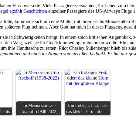
kalten Fluss wasserte. Viele Passagiere versuchten, ihr Leben zu retten
egel erzählt Geschichten
einzelner Passagiere des US-Airways Flugs 15
harlotte, kümmerte sich um eine Mutter mit ihrem sechs Monate alten 
inen späteren Flug nehmen. Aber Gott hat mich in dieses Flugzeug gesc
 sie in Schwierigkeiten bringt. In einem solch kritischen Augenblick, z
en den Weg, weil sie ihr Gepäck unbedingt mitnehmen wollte. Ein ander
m ihre Handtasche zu retten. Pilot Chesley Sullenberger blieb bis zule
 genommen und mich im Namen von uns allen bedankt. Er hat nur ges
In Memoriam Udo
Ein trotziges Fest, oder:
isfits
Aschoff (1938-2022)
das kleine Horn mit der…