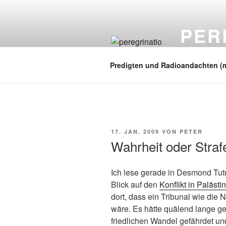
Zum
Inhalt
PER
springen
auf zu neuen
Predigten und Radioandachten (
VERÖFFENTLICHT
17. JAN. 2009
VON
PETER
AM
Wahrheit oder Straf
Ich lese gerade in Desmond Tu
Blick auf den
Konflikt in Palästi
dort, dass ein Tribunal wie di
wäre. Es hätte quälend lange ge
friedlichen Wandel gefährdet un