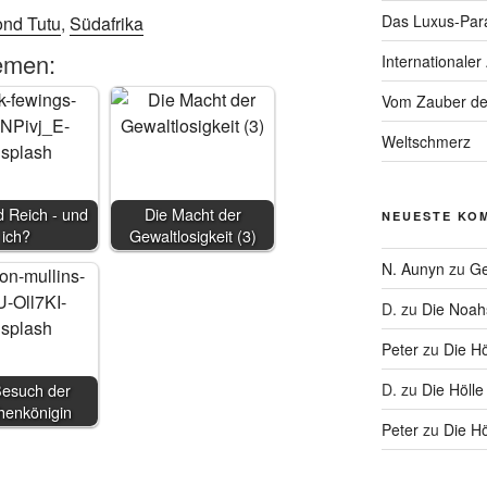
Das Luxus-Par
nd Tutu
,
Südafrika
emen:
Internationaler
Vom Zauber de
Weltschmerz
 Reich - und
Die Macht der
NEUESTE KO
ich?
Gewaltlosigkeit (3)
N. Aunyn
zu
Ge
D.
zu
Die Noa
Peter
zu
Die Hö
D.
zu
Die Hölle
Besuch der
henkönigin
Peter
zu
Die Hö