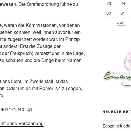
23
24
ewesen. Die Strafandrohung führte zu
.
30
31
« Juli
rte, waren die Kommissionen, vor denen
tehen konnten, weil ihnen zuvor für ein
tie zugesichert worden war. Im Prinzip
ht anders: Erst die Zusage der
 der Freispruch) versetzt uns in die Lage,
t zu schauen und die Dinge beim Namen
ns Licht. Im Zweifelsfall ist das
keit. Oder um es mit Römer 2,4 zu sagen,
te.
NEUESTE BE
nft ohne Versöhnung
Egozentrik ode