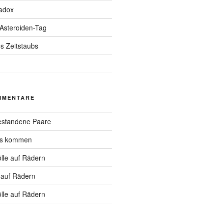
adox
 Asteroiden-Tag
s Zeitstaubs
MMENTARE
standene Paare
hs kommen
lle auf Rädern
 auf Rädern
lle auf Rädern