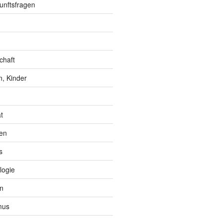
unftsfragen
chaft
, Kinder
t
en
s
logie
n
mus