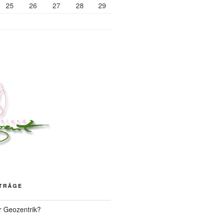
25
26
27
28
29
ITRÄGE
r Geozentrik?