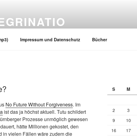
EGRINATIO
 Ufern
mp3)
Impressum und Datenschutz
Bücher
e?
S
M
tus
No Future Without Forgiveness
. Im
2
3
na
ist das ja höchst aktuell. Tutu schildert
e Nürnberger Prozesse unmöglich gewesen
9
10
dauert, hätte Millionen gekostet, den
16
17
d in vielen Fällen wäre zudem die