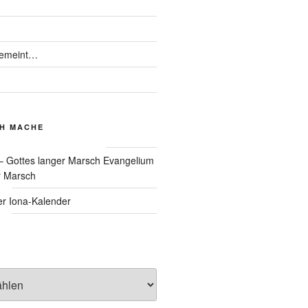
gemeint…
CH MACHE
Evangelium
r Marsch
Iona-Kalender