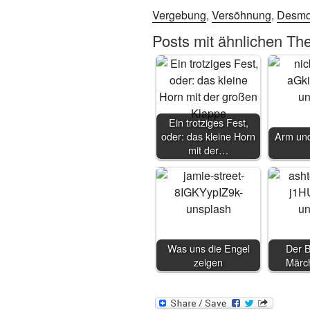
Vergebung
,
Versöhnung
,
Desmo
Posts mit ähnlichen Th
Ein trotziges Fest,
oder: das kleine Horn
Arm und
mit der…
Was uns die Engel
Der 
zeigen
Märc