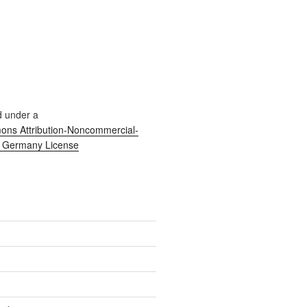
d under a
ns Attribution-Noncommercial-
0 Germany License