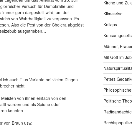
 die Legenden um das Attentat vom 20. Juli
Kirche und Zuk
 glorreicher Versuch für Demokratie und
immer gern dargestellt wird, um der
Klimakrise
rich von Wahrhaftigkeit zu verpassen. Es
Kollaps
wesen. Also die Pest von der Cholera abgelöst
Beelzebub ausgetrieben…
Konsumgesells
Männer, Frauen
Mit Gott im Job
Naturspiritualitä
Peters Gedank
i ich auch Ttus Variante bei vielen Dingen
brecher nicht.
Philosophische
 Meisten von ihnen einfach von den
Politische Theo
ftt wurden und als Spione oder
hren konnten.
Radioandachte
Rechtspopulis
r von Braun usw.