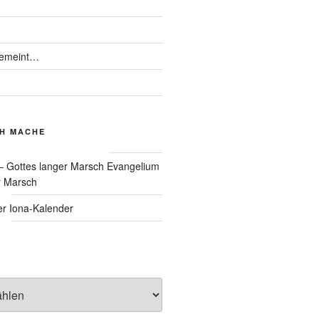
gemeint…
CH MACHE
Evangelium
r Marsch
Iona-Kalender