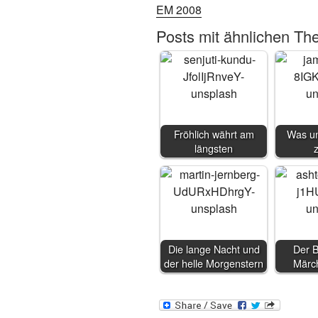
EM 2008
Posts mit ähnlichen Th
Fröhlich währt am
Was un
längsten
Die lange Nacht und
Der 
der helle Morgenstern
Märc