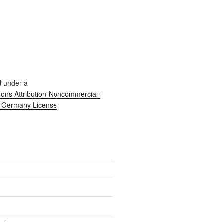
d under a
ns Attribution-Noncommercial-
0 Germany License