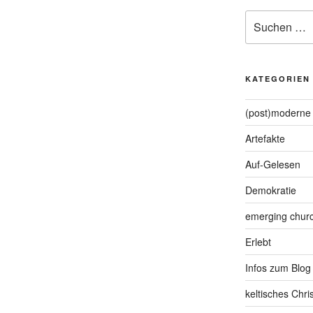
Suche
nach:
KATEGORIEN
(post)moderne 
Artefakte
Auf-Gelesen
Demokratie
emerging chur
Erlebt
Infos zum Blog
keltisches Chr