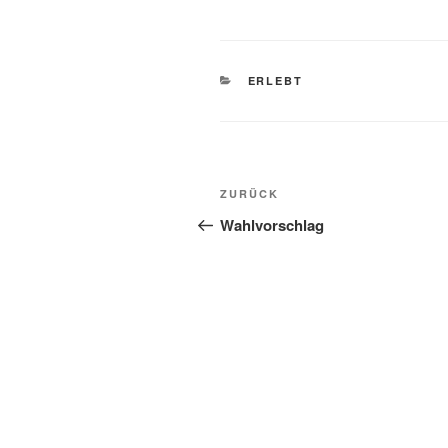
KATEGORIEN
ERLEBT
Beitragsnavigation
Vorheriger
ZURÜCK
Beitrag
Wahlvorschlag