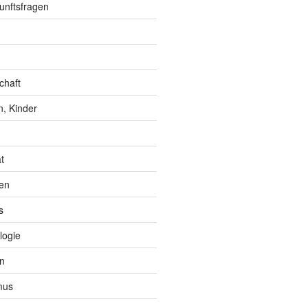
unftsfragen
chaft
, Kinder
t
en
s
logie
n
mus