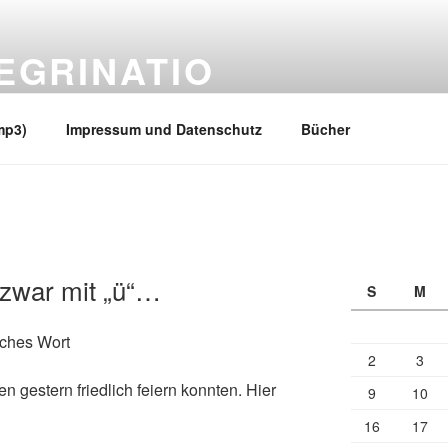
EGRINATIO
 Ufern
mp3)
Impressum und Datenschutz
Bücher
 zwar mit „ü“…
S
M
sches Wort
2
3
 gestern friedlich feiern konnten. Hier
9
10
16
17