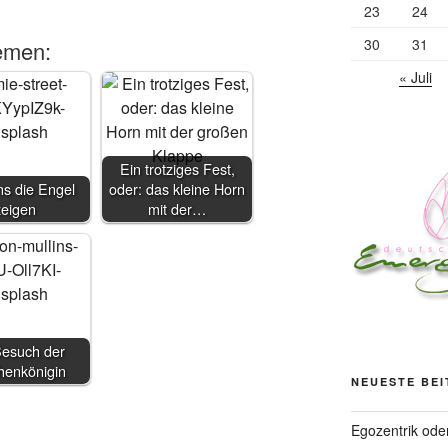
23
24
30
31
emen:
« Juli
Ein trotziges Fest,
s die Engel
oder: das kleine Horn
zeigen
mit der…
Besuch der
henkönigin
NEUESTE BE
Egozentrik ode