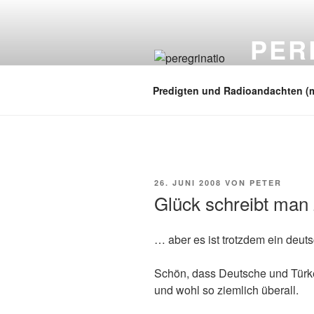
Zum
Inhalt
PER
springen
auf zu neuen
Predigten und Radioandachten (
VERÖFFENTLICHT
26. JUNI 2008
VON
PETER
AM
Glück schreibt man
… aber es ist trotzdem ein deut
Schön, dass Deutsche und Türken
und wohl so ziemlich überall.