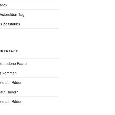
adox
 Asteroiden-Tag
s Zeitstaubs
MMENTARE
standene Paare
hs kommen
lle auf Rädern
 auf Rädern
lle auf Rädern