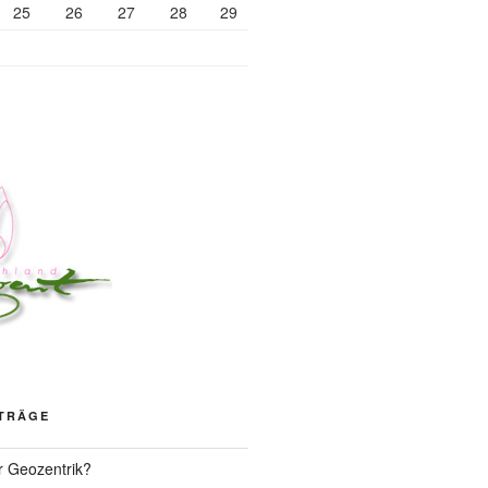
25
26
27
28
29
ITRÄGE
r Geozentrik?