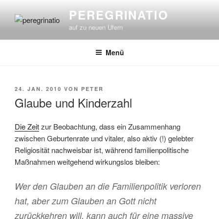
Zum
PEREGRINATIO
Inhalt
auf zu neuen Ufern
springen
Menü
VERÖFFENTLICHT
24. JAN. 2010
VON
PETER
AM
Glaube und Kinderzahl
Die Zeit
zur Beobachtung, dass ein Zusammenhang
zwischen Geburtenrate und vitaler, also aktiv (!) gelebter
Religiosität nachweisbar ist, während familienpolitische
Maßnahmen weitgehend wirkungslos bleiben:
Wer den Glauben an die Familienpolitik verloren
hat, aber zum Glauben an Gott nicht
zurückkehren will, kann auch für eine massive