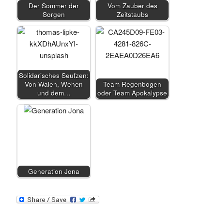
Der Sommer der
Vom Zauber des
Sorgen
Zeitstaubs
Solidarisches Seufzen:
Von Walen, Wehen
Team Regenbogen
und dem…
oder Team Apokalypse
Generation Jona