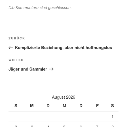
Die Kommentare sind geschlossen.
Beitragsnavigation
Vorheriger
ZURÜCK
Beitrag
Komplizierte Beziehung, aber nicht hoffnungslos
Nächster
WEITER
Beitrag
Jäger und Sammler
August 2026
S
M
D
M
D
F
S
1
2
3
4
5
6
7
8