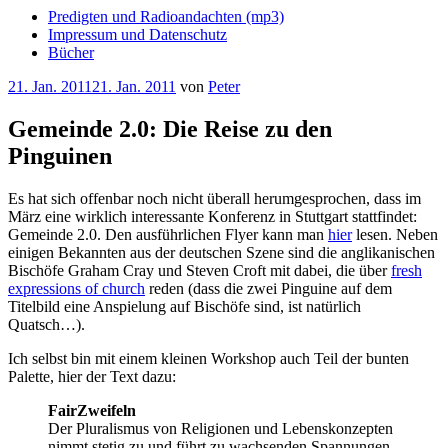
Predigten und Radioandachten (mp3)
Impressum und Datenschutz
Bücher
Veröffentlicht
21. Jan. 2011
21. Jan. 2011
von
Peter
am
Gemeinde 2.0: Die Reise zu den
Pinguinen
Es hat sich offenbar noch nicht überall herumgesprochen, dass im
März eine wirklich interessante Konferenz in Stuttgart stattfindet:
Gemeinde 2.0. Den ausführlichen Flyer kann man
hier
lesen. Neben
einigen Bekannten aus der deutschen Szene sind die anglikanischen
Bischöfe Graham Cray und Steven Croft mit dabei, die über
fresh
expressions of church
reden (dass die zwei Pinguine auf dem
Titelbild eine Anspielung auf Bischöfe sind, ist natürlich
Quatsch…).
Ich selbst bin mit einem kleinen Workshop auch Teil der bunten
Palette, hier der Text dazu:
FairZweifeln
Der Pluralismus von Religionen und Lebenskonzepten
nimmt stetig zu und führt zu wachsenden Spannungen.