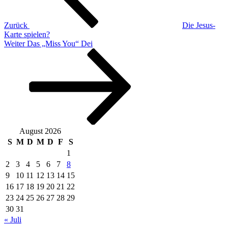
Zurück
Die Jesus-
Karte spielen?
Nächster
Weiter
Das „Miss You“ Dei
Beitrag
August 2026
S
M
D
M
D
F
S
1
2
3
4
5
6
7
8
9
10
11
12
13
14
15
16
17
18
19
20
21
22
23
24
25
26
27
28
29
30
31
« Juli