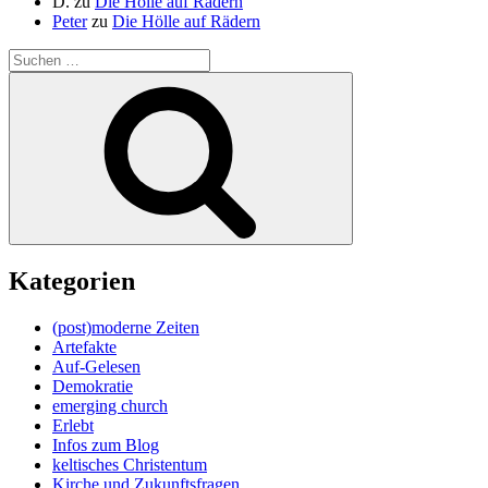
D.
zu
Die Hölle auf Rädern
Peter
zu
Die Hölle auf Rädern
Suche
nach:
Suchen
Kategorien
(post)moderne Zeiten
Artefakte
Auf-Gelesen
Demokratie
emerging church
Erlebt
Infos zum Blog
keltisches Christentum
Kirche und Zukunftsfragen