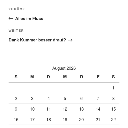
Beitragsnavigation
Vorheriger
ZURÜCK
Beitrag
Alles im Fluss
Nächster
WEITER
Beitrag
Dank Kummer besser drauf?
August 2026
S
M
D
M
D
F
S
1
2
3
4
5
6
7
8
9
10
11
12
13
14
15
16
17
18
19
20
21
22