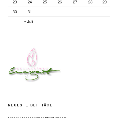
23
24
25
26
27
28
29
30
31
« Juli
NEUESTE BEITRÄGE
Dieser Hochsommer klingt anders