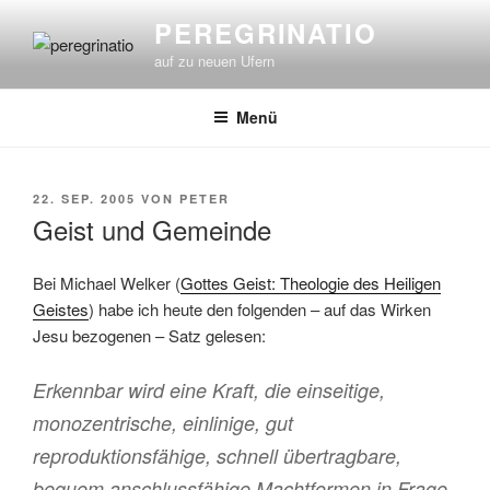
Zum
PEREGRINATIO
Inhalt
auf zu neuen Ufern
springen
Menü
VERÖFFENTLICHT
22. SEP. 2005
VON
PETER
AM
Geist und Gemeinde
Bei Michael Welker (
Gottes Geist: Theologie des Heiligen
Geistes
) habe ich heute den folgenden – auf das Wirken
Jesu bezogenen – Satz gelesen:
Erkennbar wird eine Kraft, die einseitige,
monozentrische, einlinige, gut
reproduktionsfähige, schnell übertragbare,
bequem anschlussfähige Machtformen in Frage