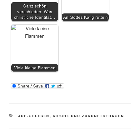
Ganz schön
verschieden: Was
christliche Identität…
An Gottes Käfig rütteln
Viele kleine Flammen
KATEGORIEN
AUF-GELESEN
,
KIRCHE UND ZUKUNFTSFRAGEN