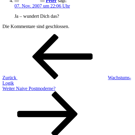
Peter
sagt:
07. Nov. 2007 um 22:06 Uhr
Ja – wundert Dich das?
Die Kommentare sind geschlossen.
Beitragsnavigation
Vorheriger
Beitrag
Zurück
Wachstums-
Logik
Nächster
Weiter
Naive Postmoderne?
Beitrag