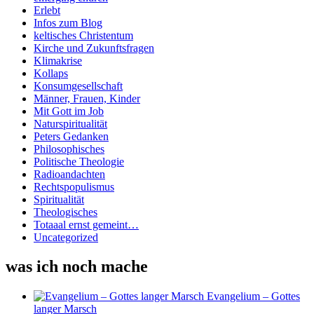
Erlebt
Infos zum Blog
keltisches Christentum
Kirche und Zukunftsfragen
Klimakrise
Kollaps
Konsumgesellschaft
Männer, Frauen, Kinder
Mit Gott im Job
Naturspiritualität
Peters Gedanken
Philosophisches
Politische Theologie
Radioandachten
Rechtspopulismus
Spiritualität
Theologisches
Totaaal ernst gemeint…
Uncategorized
was ich noch mache
Evangelium – Gottes
langer Marsch