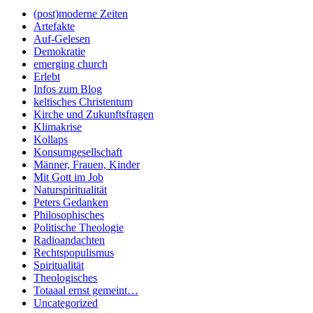
(post)moderne Zeiten
Artefakte
Auf-Gelesen
Demokratie
emerging church
Erlebt
Infos zum Blog
keltisches Christentum
Kirche und Zukunftsfragen
Klimakrise
Kollaps
Konsumgesellschaft
Männer, Frauen, Kinder
Mit Gott im Job
Naturspiritualität
Peters Gedanken
Philosophisches
Politische Theologie
Radioandachten
Rechtspopulismus
Spiritualität
Theologisches
Totaaal ernst gemeint…
Uncategorized