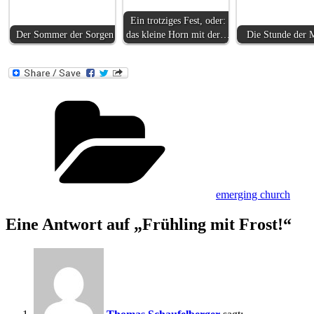
Ein trotziges Fest, oder:
Der Sommer der Sorgen
das kleine Horn mit der…
Die Stunde der M
Kategorien
emerging church
Eine Antwort auf „Frühling mit Frost!“