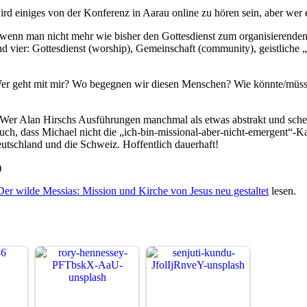
d einiges von der Konferenz in Aarau online zu hören sein, aber wer e
, wenn man nicht mehr wie bisher den Gottesdienst zum organisierend
 vier: Gottesdienst (worship), Gemeinschaft (community), geistliche
Wer geht mit mir? Wo begegnen wir diesen Menschen? Wie könnte/müsst
ch. Wer Alan Hirschs Ausführungen manchmal als etwas abstrakt und sc
uch, dass Michael nicht die „ich-bin-missional-aber-nicht-emergent“-Kar
utschland und die Schweiz. Hoffentlich dauerhaft!
)
Der wilde Messias: Mission und Kirche von Jesus neu gestaltet
lesen.