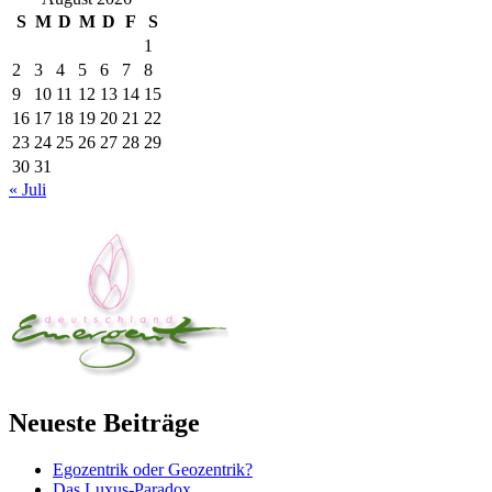
S
M
D
M
D
F
S
1
2
3
4
5
6
7
8
9
10
11
12
13
14
15
16
17
18
19
20
21
22
23
24
25
26
27
28
29
30
31
« Juli
Neueste Beiträge
Egozentrik oder Geozentrik?
Das Luxus-Paradox