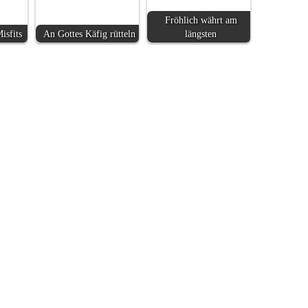
Fröhlich währt am
isfits
An Gottes Käfig rütteln
längsten