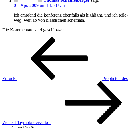
Thomas Schaufelberger
sagt:
01. Apr. 2009 um 13:58 Uhr
ich empfand die konferenz ebenfalls als highlight. und ich teile 
weg, weit ab von klassischen schemata.
Die Kommentare sind geschlossen.
Beitragsnavigation
Vorheriger
Beitrag
Zurück
Propheten des
Nächster
Beitrag
Weiter
Playmobilderverbot
August 2026