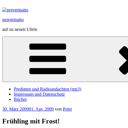
Zum
Inhalt
springen
peregrinatio
auf zu neuen Ufern
Predigten und Radioandachten (mp3)
Impressum und Datenschutz
Bücher
Veröffentlicht
30. März 2009
01. Apr. 2009
von
Peter
am
Frühling mit Frost!