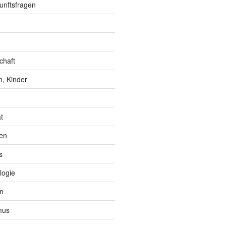
unftsfragen
chaft
, Kinder
t
en
s
logie
n
mus