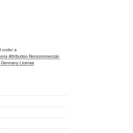
d under a
ns Attribution-Noncommercial-
0 Germany License