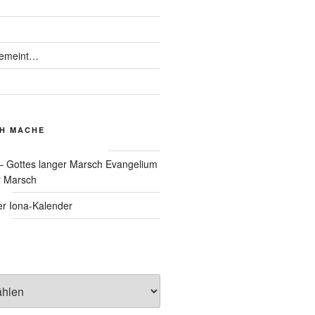
gemeint…
CH MACHE
Evangelium
r Marsch
Iona-Kalender