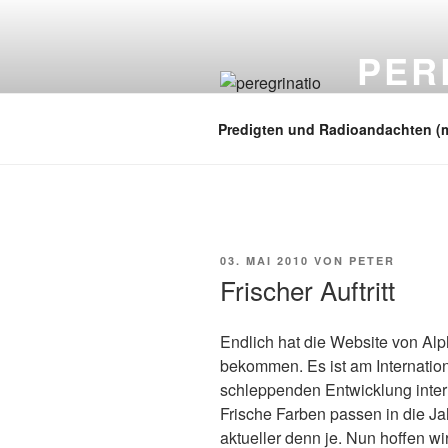
Zum
Inhalt
PER
springen
auf zu neuen
Predigten und Radioandachten (
VERÖFFENTLICHT
03. MAI 2010
VON
PETER
AM
Frischer Auftritt
Endlich hat die Website von Al
bekommen. Es ist am Internationa
schleppenden Entwicklung inter
Frische Farben passen in die Ja
aktueller denn je. Nun hoffen w