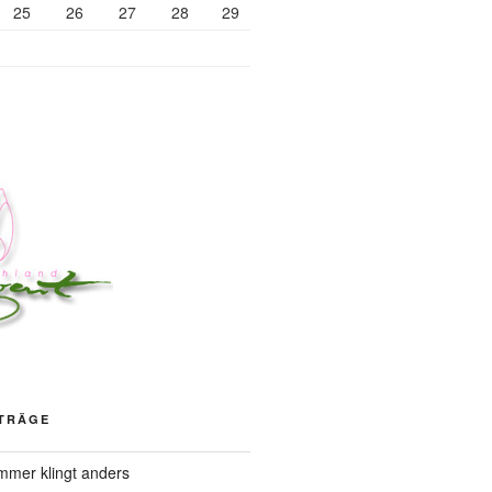
25
26
27
28
29
ITRÄGE
mer klingt anders