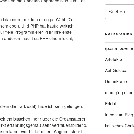
twas und die Updates/Upgrades sind zum Teil
Suche
nach:
Redaktionen trotzdem eine gut Wahl. Die
schrieben. Und PHP hat häufig wirklich
für fiele Programmierer PHP ihre erste
KATEGORIEN
m anderen macht es PHP einem leicht,
(post)moderne 
Artefakte
Auf-Gelesen
Demokratie
emerging chur
Erlebt
allem die Farbwahl) finde ich sehr gelungen.
Infos zum Blog
noch ein bisschen mehr über die Organisatoren
irkt erfahrungsgemäß sehr vertrauensbildend,
keltisches Chr
sen kann, wer hinter einem Angebot steckt.