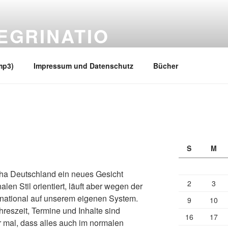
EGRINATIO
 Ufern
mp3)
Impressum und Datenschutz
Bücher
S
M
pha Deutschland ein neues Gesicht
2
3
len Stil orientiert, läuft aber wegen der
national auf unserem eigenen System.
9
10
hreszeit, Termine und Inhalte sind
16
17
ir mal, dass alles auch im normalen