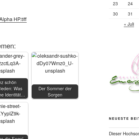
23
24
30
31
« Juli
emen:
z schön
hieden: Was
Der Sommer der
che Identität…
Sorgen
NEUESTE BE
Dieser Hochsom
s die Engel