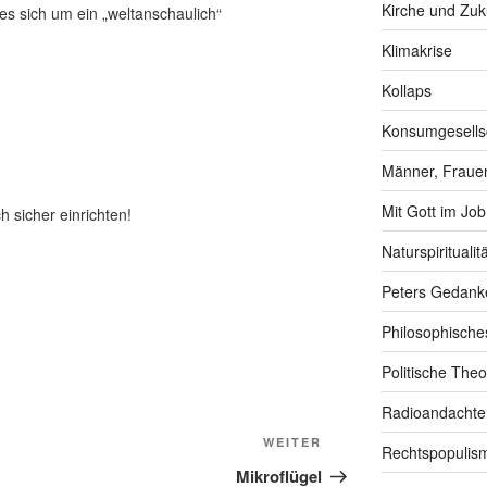
Kirche und Zuk
es sich um ein „weltanschaulich“
Klimakrise
Kollaps
Konsumgesells
Männer, Frauen
Mit Gott im Job
h sicher einrichten!
Naturspiritualitä
Peters Gedank
Philosophische
Politische Theo
Radioandachte
Nächster
WEITER
Rechtspopulis
Beitrag
Mikroflügel