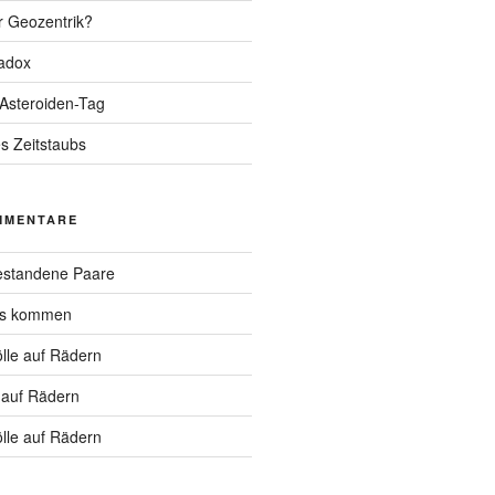
r Geozentrik?
adox
 Asteroiden-Tag
s Zeitstaubs
MMENTARE
standene Paare
hs kommen
lle auf Rädern
 auf Rädern
lle auf Rädern