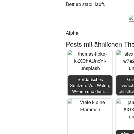
Betrieb stabil läuft.
Alpha
Posts mit ähnlichen Th
Solidarisches
Gan
Seufzen: Von Walen,
versc
Wehen und dem…
christli
Was un