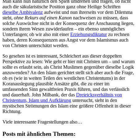
Man kann nun natürlich den Spieß umdrehen und fragen, ob nicht
auch die säkularistische Position ganz ohne Heilige Schriften
dieselbe Ambivalenz
aufweist und nun ihrerseits vor dem Dilemma
steht,
ohne Rekurs auf einen Kanon
nachweisen zu müssen, dass
solche Auswüchse nicht in der Konsequenz der Anschauung liegen,
sondern ihrem Wesen zuwiderlaufen – ein ebenso unmögliches
Unterfangen; ob wir also mit einer
Erziehungsdiktatur
zu rechnen
haben, deren Konsequenzen aus Angst vor dem Islamismus auch
von Christen unterschätzt werden.
So gesehen ist es interessant, Schleichert aus dieser doppelten
Perspektive zu lesen: Wie geht er hier mit Christen um – und warum
sollte es erlaubt sein, als Christ Muslimen gegenüber dieselbe Logik
anzuwenden? An den Islam gerichtet stellt sich aber auch die Frage,
ob es (wie in weiten Teilen des westlichen Christentums) in der
Koranauslegung plausible Ansätze gibt, die zu einer im
umfassenden Sinn gewaltfreien Praxis führen, und das verlässlich
und dauerhaft. John Milbank, der das
Dreieicksverhältnis von
Christentum, Islam und Aufklärung
untersucht, sieht in den
mystischen Strömungen des Islam eine größere Offenheit in dieser
Richtung.
Viele interessante Fragestellungen also…
Posts mit ähnlichen Themen: