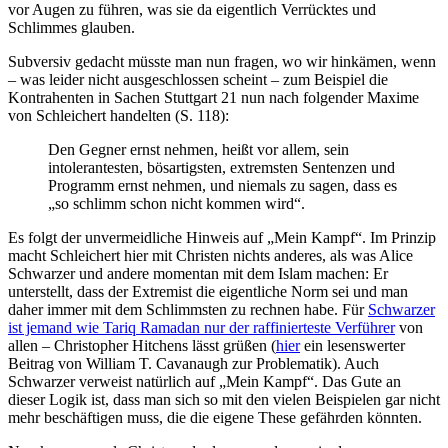
vor Augen zu führen, was sie da eigentlich Verrücktes und
Schlimmes glauben.
Subversiv gedacht müsste man nun fragen, wo wir hinkämen, wenn
– was leider nicht ausgeschlossen scheint – zum Beispiel die
Kontrahenten in Sachen Stuttgart 21 nun nach folgender Maxime
von Schleichert handelten (S. 118):
Den Gegner ernst nehmen, heißt vor allem, sein
intolerantesten, bösartigsten, extremsten Sentenzen und
Programm ernst nehmen, und niemals zu sagen, dass es
„so schlimm schon nicht kommen wird“.
Es folgt der unvermeidliche Hinweis auf „Mein Kampf“. Im Prinzip
macht Schleichert hier mit Christen nichts anderes, als was Alice
Schwarzer und andere momentan mit dem Islam machen: Er
unterstellt, dass der Extremist die eigentliche Norm sei und man
daher immer mit dem Schlimmsten zu rechnen habe. Für
Schwarzer
ist jemand wie Tariq Ramadan nur der raffinierteste Verführer
von
allen – Christopher Hitchens lässt grüßen (
hier
ein lesenswerter
Beitrag von William T. Cavanaugh zur Problematik). Auch
Schwarzer verweist natürlich auf „Mein Kampf“. Das Gute an
dieser Logik ist, dass man sich so mit den vielen Beispielen gar nicht
mehr beschäftigen muss, die die eigene These gefährden könnten.