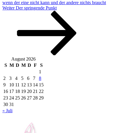
wenn der eine nicht kann und der andere nichts braucht
Nächster
Weiter
Der springende Punkt
Beitrag
August 2026
S
M
D
M
D
F
S
1
2
3
4
5
6
7
8
9
10
11
12
13
14
15
16
17
18
19
20
21
22
23
24
25
26
27
28
29
30
31
« Juli