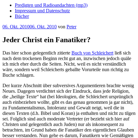
Predigten und Radioandachten (mp3)
Impressum und Datenschutz
Bücher
Veröffentlicht
06. Okt. 2010
06. Okt. 2010
von
Peter
am
Jeder Christ ein Fanatiker?
Das hier schon gelegentlich zitierte
Buch von Schleichert
ließ sich
nach dem trockenen Beginn recht gut an, inzwischen jedoch quäle
ich mich eher durch die Seiten. Nicht, weil es nicht verständlich
wäre, sondern weil Schleicherts geballte Vorurteile nun richtig zu
Buche schlagen.
Der kurze Abschnitt über subversives Argumentieren brachte wenig
Neues. Dagegen verdichtet sich der Eindruck, dass jede Religion,
die „heilige Texte“ hat (bei Ideologien, die Schleichert ursprünglich
auch einbeziehen wollte, gibt es das genau genommen ja gar nicht),
zu Fundamentalismus, Intoleranz und Gewalt neigt, weil die in
diesen Texten (d.h. Bibel und Koran) ja enthalten und nicht zu tilgen
sei. Folglich sind auch moderate Vertreter (er bezieht sich hier auf
Christen und gelegentlich auch Juden) nur als inkonsequent zu
betrachten, im Grund haben die Fanatiker den eigentlichen Glauben
besser verstanden. Nun gehe es darum, Fanatikern wie Gemäßigten