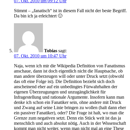
07. Okt. 2010 um 09:12 Uhr
Stimmt – „fanatisch“ ist in diesem Fall nicht der beste Begriff.
Da bin ich ja erleichtert 🙂
Tobias
sagt:
07. Okt. 2010 um 10:47 Uhr
Naja, wenn ich mir die Wikipedia Definition von Fanatismus
anschaue, dann ist doch eigentlich nicht die Hauptsache, ob
man andere überzeugen will oder unter Druck setzt (obwohl
das oft eine Folge ist). Die Definition bezieht sich doch
anscheinend eher auf ein unbedingtes Fürwahrhalten der
eigenen Überzeugungen und unzugänglichkeit für
Infragestellung und rationale Argumente. Insofern kann man
denke ich schon ein Fanatiker sein, ohne andere mit Druck
und Zwang auf seine Linie bringen zu wollen (halt dann eher
ein passiver Fanatiker), oder? Die Frage ist halt, wo man die
Grenze zum negativen setzt. Denn ein Stück weit ist das ja
menschlich und auch absolut nötig. Auch in der Wissenschaft
kommt man nicht weiter, wenn man nicht mal an eine These