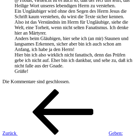
@Tobias, vielleicht ist es auch so, daß der HG uns lehrt, das
Heilige Wort unseres lebendigen Herrn zu verstehen.
Ein Ungläubiger wird ohne den Segen des Herrn Jesus die
Schrift kaum verstehen, du wirst die Texte sicher kennen.
Also ist das Verständnis im Herrn für Ungläubige, siehe die
Welt, eine Torheit, wenn nicht selten Fanatismus. Ich denke
hier an Märtyrer.
Anders beim Gläubigen, hier sehe ich (an mir) Staunen und
langsames Erkennen, sicher aber bin ich auch schon am
Anfang, ich habe ja den Herrn!
Hier bin ich also wirklich nicht fanatisch, denn das Prüfen
gebe ich nicht auf. Eher bin ich dankbar, und sehe zu, daß ich
nicht falle aus der Gnade.
Grüße!
Die Kommentare sind geschlossen.
Beitragsnavigation
Vorheriger
Beitrag
Zurück
Geben: