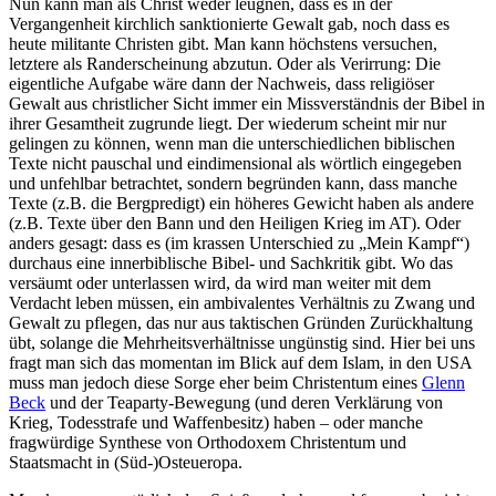
Nun kann man als Christ weder leugnen, dass es in der
Vergangenheit kirchlich sanktionierte Gewalt gab, noch dass es
heute militante Christen gibt. Man kann höchstens versuchen,
letztere als Randerscheinung abzutun. Oder als Verirrung: Die
eigentliche Aufgabe wäre dann der Nachweis, dass religiöser
Gewalt aus christlicher Sicht immer ein Missverständnis der Bibel in
ihrer Gesamtheit zugrunde liegt. Der wiederum scheint mir nur
gelingen zu können, wenn man die unterschiedlichen biblischen
Texte nicht pauschal und eindimensional als wörtlich eingegeben
und unfehlbar betrachtet, sondern begründen kann, dass manche
Texte (z.B. die Bergpredigt) ein höheres Gewicht haben als andere
(z.B. Texte über den Bann und den Heiligen Krieg im AT). Oder
anders gesagt: dass es (im krassen Unterschied zu „Mein Kampf“)
durchaus eine innerbiblische Bibel- und Sachkritik gibt. Wo das
versäumt oder unterlassen wird, da wird man weiter mit dem
Verdacht leben müssen, ein ambivalentes Verhältnis zu Zwang und
Gewalt zu pflegen, das nur aus taktischen Gründen Zurückhaltung
übt, solange die Mehrheitsverhältnisse ungünstig sind. Hier bei uns
fragt man sich das momentan im Blick auf dem Islam, in den USA
muss man jedoch diese Sorge eher beim Christentum eines
Glenn
Beck
und der Teaparty-Bewegung (und deren Verklärung von
Krieg, Todesstrafe und Waffenbesitz) haben – oder manche
fragwürdige Synthese von Orthodoxem Christentum und
Staatsmacht in (Süd-)Osteueropa.