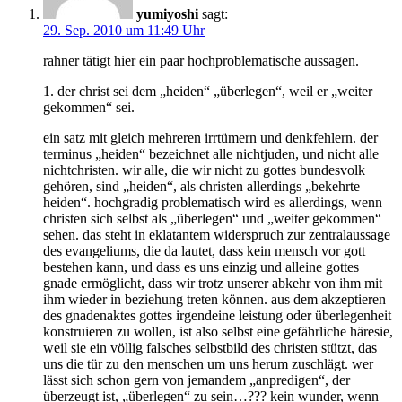
yumiyoshi
sagt:
29. Sep. 2010 um 11:49 Uhr
rahner tätigt hier ein paar hochproblematische aussagen.
1. der christ sei dem „heiden“ „überlegen“, weil er „weiter
gekommen“ sei.
ein satz mit gleich mehreren irrtümern und denkfehlern. der
terminus „heiden“ bezeichnet alle nichtjuden, und nicht alle
nichtchristen. wir alle, die wir nicht zu gottes bundesvolk
gehören, sind „heiden“, als christen allerdings „bekehrte
heiden“. hochgradig problematisch wird es allerdings, wenn
christen sich selbst als „überlegen“ und „weiter gekommen“
sehen. das steht in eklatantem widerspruch zur zentralaussage
des evangeliums, die da lautet, dass kein mensch vor gott
bestehen kann, und dass es uns einzig und alleine gottes
gnade ermöglicht, dass wir trotz unserer abkehr von ihm mit
ihm wieder in beziehung treten können. aus dem akzeptieren
des gnadenaktes gottes irgendeine leistung oder überlegenheit
konstruieren zu wollen, ist also selbst eine gefährliche häresie,
weil sie ein völlig falsches selbstbild des christen stützt, das
uns die tür zu den menschen um uns herum zuschlägt. wer
lässt sich schon gern von jemandem „anpredigen“, der
überzeugt ist, „überlegen“ zu sein…??? kein wunder, wenn