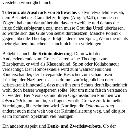
verstehen womöglich auch
Toleranz als Ausdruck von Schwäche
. Calvin etwa lehnte es ab,
dem Beispiel des Gamaliel zu folgen (Apg. 5,34ff), denn dessen
Zögern habe nur darauf beruht, dass er zweifelte und daraus die
irrige Schlussfolgerung zog, man müsse Gott das Urteil überlassen,
so würde sich das Gute von selbst durchsetzen. Manche Polemik
gegen „liberale Theologie“ folgt ja derselben Spur: „Wenn die nichts
mehr glauben, brauchen sie auch nichts zu verteidigen.“
Beliebt ist auch die
Kriminalisierung
. Dann wird der
Andersdenkende zum Gotteslästerer, seine Theologie zur
Blasphemie, er wird als Klassenfeind, Spion oder Kollaborateur
verdächtigt. Der Homosexuelle wird zum wahrscheinlichen
Kinderschänder, der Loveparade-Besucher zum schamlosen
Lüstling, der Nazi per se als so dumm, zurückgeblieben oder
geisteskrank hingestellt, dass man ihn zum Schutz der Allgemeinheit
wohl doch besser wegsperren sollte. Nur um nicht falsch verstanden
zu werden: Bei Neonazis und ihren Organisationen kommen wir
tatsächlich
kaum umhin, zu fragen, wo die Grenze zur kriminellen
Vereinigung überschritten wird. Nur liegt die
Dämonisierung
anderer auch nicht weit von der Kriminalisierung weg, und die gibt
es im frommen Spektrum viel häufiger.
Ein anderer Aspekt sind
Denk- und Zweifelsverbote
. Ob der