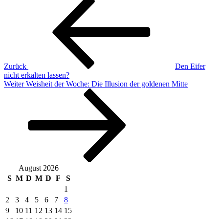
Beitragsnavigation
Beitrag
Zurück
Den Eifer
nicht erkalten lassen?
Nächster
Weiter
Weisheit der Woche: Die Illusion der goldenen Mitte
Beitrag
August 2026
S
M
D
M
D
F
S
1
2
3
4
5
6
7
8
9
10
11
12
13
14
15