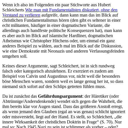
Wenn ich also im Folgenden ein paar Stichworte aus Hubert
Schleicherts
Wie man mit Fundamentalisten diskutiert, ohne den
Verstand zu verlieren
aufgreife, dann kann man das im Blick auf
christlichen Fundamentalismus hören (den gibt es seltener in einer
echt militanten, häufiger in einer dogmatischen Variante, die
allerdings auch handfeste politische Konsequenzen hat), man kann
es aber auch im Blick auf islamische Hardliner, dogmatischen
Atheismus wie Christopher Hitchens oder, um einmal ein ganz
anderes Beispiel zu wählen, auch mal im Blick auf die Diskussion,
wie eine Demokratie mit Neonazis und anderen Verfassungsfeinden
umgehen soll.
Keines dieser Argumente, sagt Schleichert, ist in sich rundweg
falsch oder kategorisch abzulehnen. Er exerziert es zudem am
Beispiel von Calvin und Augustinus vor, nicht weil die besonders
böse Menschen waren, sondern weil es lange genug her ist, so dass
niemand sich sofort auf den Schlips getreten fühlen muss.
Da ist zunächst das
Gefährdungsargument
: der Häretiker (oder
Abtrünnige/Andersdenkende) wendet sich gegen die Wahrheit, die
ihm bereits klar vor Augen stand. Dass das größeren Anstoß erregt,
als wenn jemand den Glauben (egal an was genau) schlicht ignoriert
oder missversteht, liegt auf der Hand. Es stellt, so Schleichert, „die
innere Wirksamkeit der christlichen Doktrin in Frage“ (S. 70). Nur
mal so: Nach 1945 Nazi zu sein ist schlimmer als vorher – oder?