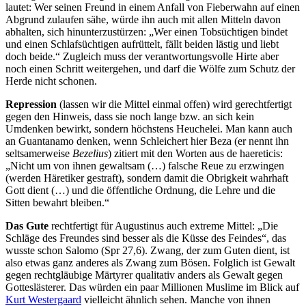
lautet: Wer seinen Freund in einem Anfall von Fieberwahn auf einen
Abgrund zulaufen sähe, würde ihn auch mit allen Mitteln davon
abhalten, sich hinunterzustürzen: „Wer einen Tobsüchtigen bindet
und einen Schlafsüchtigen aufrüttelt, fällt beiden lästig und liebt
doch beide.“ Zugleich muss der verantwortungsvolle Hirte aber
noch einen Schritt weitergehen, und darf die Wölfe zum Schutz der
Herde nicht schonen.
Repression
(lassen wir die Mittel einmal offen) wird gerechtfertigt
gegen den Hinweis, dass sie noch lange bzw. an sich kein
Umdenken bewirkt, sondern höchstens Heuchelei. Man kann auch
an Guantanamo denken, wenn Schleichert hier Beza (er nennt ihn
seltsamerweise
Bezelius
) zitiert mit den Worten aus de haereticis:
„Nicht um von ihnen gewaltsam (…) falsche Reue zu erzwingen
(werden Häretiker gestraft), sondern damit die Obrigkeit wahrhaft
Gott dient (…) und die öffentliche Ordnung, die Lehre und die
Sitten bewahrt bleiben.“
Das Gute
rechtfertigt für Augustinus auch extreme Mittel: „Die
Schläge des Freundes sind besser als die Küsse des Feindes“, das
wusste schon Salomo (Spr 27,6). Zwang, der zum Guten dient, ist
also etwas ganz anderes als Zwang zum Bösen. Folglich ist Gewalt
gegen rechtgläubige Märtyrer qualitativ anders als Gewalt gegen
Gotteslästerer. Das würden ein paar Millionen Muslime im Blick auf
Kurt Westergaard
vielleicht ähnlich sehen. Manche von ihnen