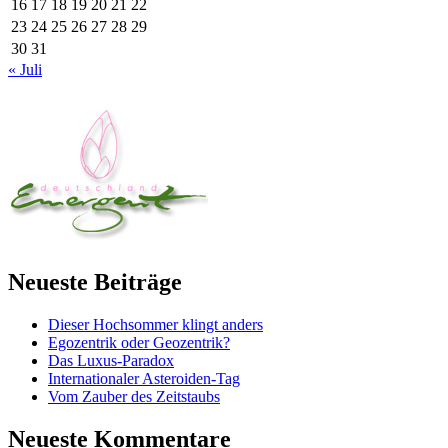
16
17
18
19
20
21
22
23
24
25
26
27
28
29
30
31
« Juli
Neueste Beiträge
Dieser Hochsommer klingt anders
Egozentrik oder Geozentrik?
Das Luxus-Paradox
Internationaler Asteroiden-Tag
Vom Zauber des Zeitstaubs
Neueste Kommentare