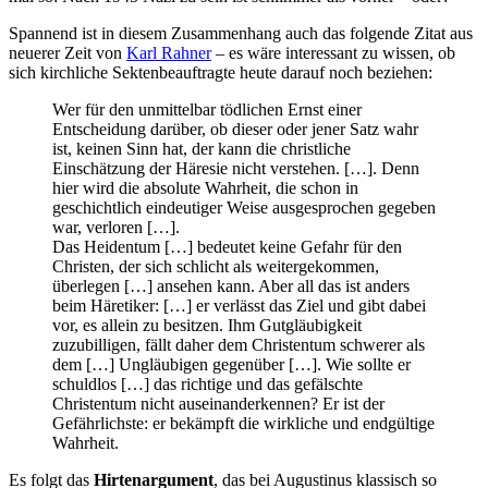
Spannend ist in diesem Zusammenhang auch das folgende Zitat aus
neuerer Zeit von
Karl Rahner
– es wäre interessant zu wissen, ob
sich kirchliche Sektenbeauftragte heute darauf noch beziehen:
Wer für den unmittelbar tödlichen Ernst einer
Entscheidung darüber, ob dieser oder jener Satz wahr
ist, keinen Sinn hat, der kann die christliche
Einschätzung der Häresie nicht verstehen. […]. Denn
hier wird die absolute Wahrheit, die schon in
geschichtlich eindeutiger Weise ausgesprochen gegeben
war, verloren […].
Das Heidentum […] bedeutet keine Gefahr für den
Christen, der sich schlicht als weitergekommen,
überlegen […] ansehen kann. Aber all das ist anders
beim Häretiker: […] er verlässt das Ziel und gibt dabei
vor, es allein zu besitzen. Ihm Gutgläubigkeit
zuzubilligen, fällt daher dem Christentum schwerer als
dem […] Ungläubigen gegenüber […]. Wie sollte er
schuldlos […] das richtige und das gefälschte
Christentum nicht auseinanderkennen? Er ist der
Gefährlichste: er bekämpft die wirkliche und endgültige
Wahrheit.
Es folgt das
Hirtenargument
, das bei Augustinus klassisch so