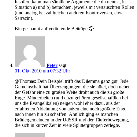
Insofern kann man sämtliche Argumente die du nennst, in
Situation a) und b) betrachten, jeweils mit vertauschten Rollen
(und analog bei zahlreichen anderen Kontroversen, etwa
Sarrazin).
Bin gespannt auf vertiefende Beiträge 🙂
Peter
sagt:
01. Okt. 2010 um 07:32 Uhr
@Thomas: Dein Beispiel trifft das Dilemma ganz gut. Jede
Gemeinschaft hat Überzeugungen, die sie hütet, doch neben
der Gefahr eine zu großen Weite droht auch die zu große
Enge. Minderheiten (und dazu gehören gesellschaftlich bei
uns die Evangelikalen) neigen wohl eher dazu, aus der
erfahrenen Ablehnung von außen eine noch größere Enge
nach innen hin zu schaffen. Ähnlich ging es manchen
Brüdergemeinden in der UdSSR und der Täuferbewegung,
die sich in kurzer Zeit in viele Splittergruppen zerlegte.