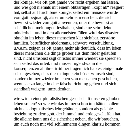
der könige, wie oft gott gnade vor recht ergehen hat lassen,
und wie gott niemals mit einem blitzartigen „kopf ab“ reagiert
hat, selbst auf furchtbare könige. selbst ein manasse wurde
von gott begnadigt, als er umkehrte. menschen, die sich
bewusst wieder von gott abwenden, oder die bewusst an
schädlichen meinungen festhalten, sind eine sehr kleine
minderheit. und in den allermeisten fällen wird das disaster
ohnehin im leben dieser menschen klar sichtbar. zerstörte
familien, beruflicher niedergang, schwere verschuldung,
u.v.a.m. zeigen es oft genug mehr als deutlich, dass im leben
dieser menschen die dinge gröber aus dem ruder gelaufen
sind. nicht umsonst sagt christus immer wieder: sie sprechen
sich selbst das urteil. und müssen irgendwann die
konsequenzen all ihrer irrtümer tragen. ich hab es einige male
selbst gesehen, dass diese dinge kein böser wunsch sind,
sondern immer wieder im leben von menschen geschehen,
wenn sie zu lange in eine falsche richtung gehen und sich
standhaft weigern, umzudenken.
wie wir in einer pluralistischen gesellschaft unseren glauben
leben sollen? so wie wir das immer schon tun hätten sollen:
nicht als dogmatisches lehrgebäude, sondern als gelebte
beziehung zu dem gott, der himmel und erde geschaffen hat.
die alleine kann uns die sicherheit geben, die wir brauchen,
um auch noch mit viel schlimmeren dingen klar zu kommen,