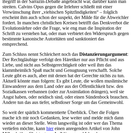
Begriff in der Sarrazin-Debatte angebracht war, darüber kann man
streiten. Calvins Opus gegen die Irrlehrer schließt mit einer
Verwünschung ihrer „viehischen Spitzfindigkeiten“ – folglich
erscheint ihm auch schon der suspekt, der Milde für die Abweichler
fordert. In manchen christlichen Kreisen betrifft das Denkverbot die
Evolutionslehre oder die Frage, wie eng man die Inspiration der
Schrift zu verstehen hat, oder man verbietet den Widerspruch gegen
bestimmte kanonische Autoritäten und sanktioniert das
entsprechend.
Zum Schluss nennt Schleichert noch das
Distanzierungargument
:
Der Rechtgläubige verfolgt den Häretiker nur aus Pflicht und aus
Liebe, und nicht aus Selbstgerechtigkeit oder weil ihm das
klammheimlich Spaß macht und Genugtuung verschafft. Solche
Leute gibt es auch, aber mit denen hat der Gerechte nichts zu tun.
Aktuell könnte man folgern: Es gibt Leute, die wollen muslimische
Einwanderer aus dem Land oder aus der Öffentlichkeit bzw. den
Sozialkassen verbannen (oder zur Assimilation drängen), weil sie
Angst haben, oder neidisch sind, oder einen Sündenbock brauchen.
Andere tun das aus tiefer, selbstloser Sorge um das Gemeinwohl.
So weit der spärlich kommentierte Überblick. Über die Folgen
mache ich mir noch Gedanken, lese weiter und melde mich dann
wieder an dieser Stelle. Wem langweilig ist oder wer das Thema
vertiefen möchte, kann
hier
einen anregenden Artikel von John