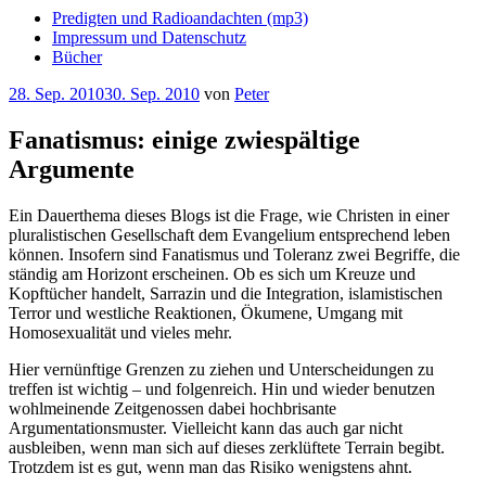
Predigten und Radioandachten (mp3)
Impressum und Datenschutz
Bücher
Veröffentlicht
28. Sep. 2010
30. Sep. 2010
von
Peter
am
Fanatismus: einige zwiespältige
Argumente
Ein Dauerthema dieses Blogs ist die Frage, wie Christen in einer
pluralistischen Gesellschaft dem Evangelium entsprechend leben
können. Insofern sind Fanatismus und Toleranz zwei Begriffe, die
ständig am Horizont erscheinen. Ob es sich um Kreuze und
Kopftücher handelt, Sarrazin und die Integration, islamistischen
Terror und westliche Reaktionen, Ökumene, Umgang mit
Homosexualität und vieles mehr.
Hier vernünftige Grenzen zu ziehen und Unterscheidungen zu
treffen ist wichtig – und folgenreich. Hin und wieder benutzen
wohlmeinende Zeitgenossen dabei hochbrisante
Argumentationsmuster. Vielleicht kann das auch gar nicht
ausbleiben, wenn man sich auf dieses zerklüftete Terrain begibt.
Trotzdem ist es gut, wenn man das Risiko wenigstens ahnt.