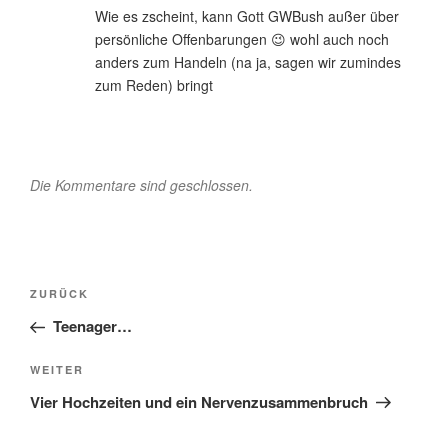
Wie es zscheint, kann Gott GWBush außer über
persönliche Offenbarungen 😉 wohl auch noch
anders zum Handeln (na ja, sagen wir zumindes
zum Reden) bringt
Die Kommentare sind geschlossen.
Beitragsnavigation
Vorheriger
ZURÜCK
Beitrag
Teenager…
Nächster
WEITER
Beitrag
Vier Hochzeiten und ein Nervenzusammenbruch