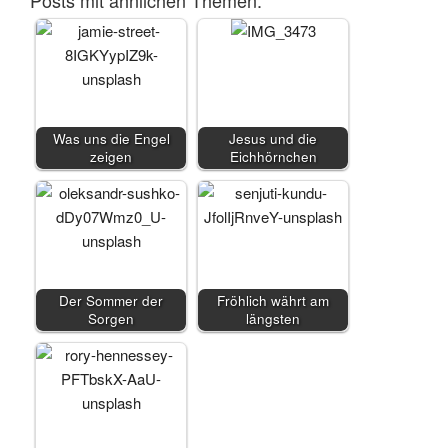
Posts mit ähnlichen Themen:
Was uns die Engel
Jesus und die
zeigen
Eichhörnchen
Der Sommer der
Fröhlich währt am
Sorgen
längsten