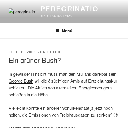
Zum
PEREGRINATIO
Inhalt
auf zu neuen Ufern
springen
Menü
VERÖFFENTLICHT
01. FEB. 2006
VON
PETER
AM
Ein grüner Bush?
In gewisser Hinsicht muss man den Mullahs dankbar sein:
George Bush
will die ölsüchtigen Amis auf Entziehungskur
schicken. Die Aktien von alternativen Energieerzeugern
schießen in die Höhe.
Vielleicht könnte ein anderer Schurkenstaat ja jetzt noch
helfen, die Emissionen von Treibhausgasen zu senken? 🙂