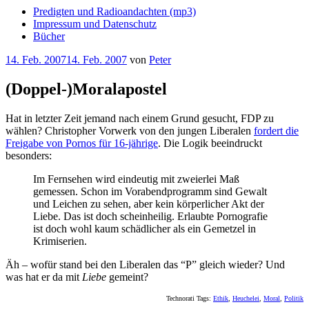
Predigten und Radioandachten (mp3)
Impressum und Datenschutz
Bücher
Veröffentlicht
14. Feb. 2007
14. Feb. 2007
von
Peter
am
(Doppel-)Moralapostel
Hat in letzter Zeit jemand nach einem Grund gesucht, FDP zu
wählen? Christopher Vorwerk von den jungen Liberalen
fordert die
Freigabe von Pornos für 16-jährige
. Die Logik beeindruckt
besonders:
Im Fernsehen wird eindeutig mit zweierlei Maß
gemessen. Schon im Vorabendprogramm sind Gewalt
und Leichen zu sehen, aber kein körperlicher Akt der
Liebe. Das ist doch scheinheilig. Erlaubte Pornografie
ist doch wohl kaum schädlicher als ein Gemetzel in
Krimiserien.
Äh – wofür stand bei den Liberalen das “P” gleich wieder? Und
was hat er da mit
Liebe
gemeint?
Technorati Tags:
Ethik
,
Heuchelei
,
Moral
,
Politik