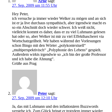
Arne
sagt:
27. Sep. 2009 um 11:55 Uhr
Hey Peter,
ich versuche ja immer wieder Welker zu mögen und an sich
ist er ja live durchaus sympathisch, aber irgendwie macht es
so ein Abschnitt doch wieder schwer. Ich weiß nicht,
vielleicht kommt es daher, dass er zu viel Luhmann gelesen
hat oder so, aber Welker ist mir zu viel Effekthascherei via
Wortschatzgeilheit. Wir haben während der Vorlesungen
schon Bingo mit den Wörter „polykontextuell“
„multiperspektivisch“ „Polyphonie des Lebens“ gespielt.
Außerdem wirkts irgendwie so „ich bin der große Professor
und ich habe die Ahnung“.
Grüße aus Prag
Peter
sagt:
27. Sep. 2009 um 12:10 Uhr
Ja, das mit Luhmann und den inflationären Buzzwords
verstehe ich. Zum Glück bringt er trotzdem immer wieder