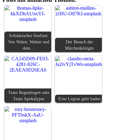
Solidarisches Seufzen:
Von Walen, Wehen und
Der Besuch der
dem…
Märchenkönigin
Team Regenbogen oder
Team Apokalypse
Eine Legion geht baden