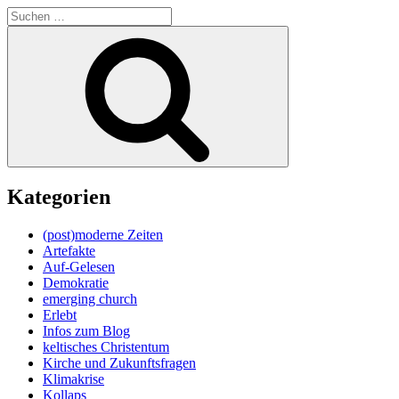
Suche
nach:
Suchen
Kategorien
(post)moderne Zeiten
Artefakte
Auf-Gelesen
Demokratie
emerging church
Erlebt
Infos zum Blog
keltisches Christentum
Kirche und Zukunftsfragen
Klimakrise
Kollaps