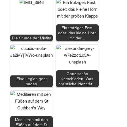
Ein trotziges Fest,
oder: das kleine Horn
Die Stunde der Misfits
mit der…
Ganz schön
Eine Legion geht
verschieden: Was
baden
christliche Identität…
Meditieren mit den
Füßen auf dem St