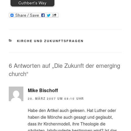
Cuthbert's Way
KATEGORIEN
KIRCHE UND ZUKUNFTSFRAGEN
6 Antworten auf „Die Zukunft der emerging
church“
Mike Bischoff
20. MÄRZ 2007 UM 08:10 UHR
Habe den Artikel auch gelesen. Hat Luther oder
haben die Mönche auch gesagt und geglaubt,
dass ihr Kirchenmodell, ihre Theologie die
nächsten Jahrhunderte bestimmen wird? Ist das