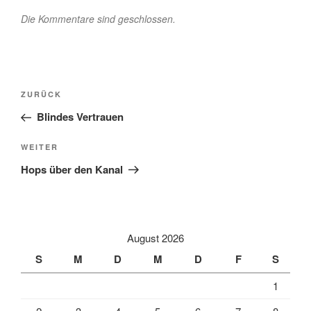
Die Kommentare sind geschlossen.
Beitragsnavigation
Vorheriger
ZURÜCK
Beitrag
Blindes Vertrauen
Nächster
WEITER
Beitrag
Hops über den Kanal
August 2026
S
M
D
M
D
F
S
1