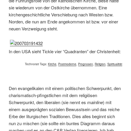
die Führungsrolle von der katholischen Kirche, diese hatte
sie wiederum von der Ostkirche übernommen. Eine
kirchengeschichtliche Verschiebung nach Westen bzw.
Norden, die nun am Ende angekommen ist bzw. vor einer
neuen Verzweigung steht.
In den USA sieht Tickle vier “Quadranten” der Christenheit:
Technorati Tags:
Kirche
,
Postmoderne
,
Prognosen
,
Religion
,
Spiritualität
Den evangelikalen mit einem politischen Schwerpunkt, den
charismatisch-pfingstlichen mit dem religiösen
Schwerpunkt, den liberalen (sie nennt es
mainline
) mit
einem ausgeprägten sozialen Bewusstsein und das reiche
Erbe der liturgischen Traditionen. Dies alles beginnt sich
nun zu mischen (sie sollte ein buntes Diagramm daraus
machen und es an den C&P Verlag lizensieren. Ich hab