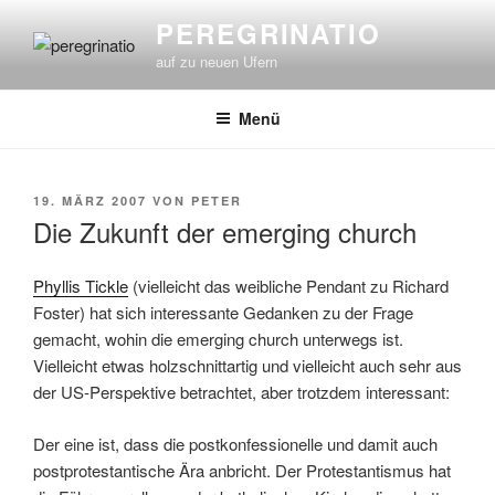
Zum
PEREGRINATIO
Inhalt
auf zu neuen Ufern
springen
Menü
VERÖFFENTLICHT
19. MÄRZ 2007
VON
PETER
AM
Die Zukunft der emerging church
Phyllis Tickle
(vielleicht das weibliche Pendant zu Richard
Foster) hat sich interessante Gedanken zu der Frage
gemacht, wohin die emerging church unterwegs ist.
Vielleicht etwas holzschnittartig und vielleicht auch sehr aus
der US-Perspektive betrachtet, aber trotzdem interessant:
Der eine ist, dass die postkonfessionelle und damit auch
postprotestantische Ära anbricht. Der Protestantismus hat