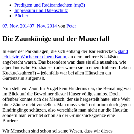
Predigten und Radioandachten (mp3)
Impressum und Datenschutz
Bücher
Veröffentlicht
07. Nov. 2014
07. Nov. 2014
von
Peter
am
Die Zaunkönige und der Mauerfall
In einer der Parkanlagen, die sich entlang der Isar erstrecken,
stand
ich letzte Woche vor einem Baum
, an dem mehrere Nistkästen
angebracht waren. Das besondere war, dass sie alle aussahen, wie
alpenländische Holzhäuser (oder waren sie in einem früheren Leben
Kuckucksuhren?) – jedenfalls war bei allen Häuschen ein
Gartenzaun aufgemalt.
Nun stellt ein Zaun für Vögel kein Hindernis dar, die Bemalung war
im Blick auf die Bewohner dieser Häuser völlig sinnlos. Doch
offenbar konnte sich der Mensch, der sie hergestellt hatte, eine Welt
ohne Zäune nicht vorstellen. Man muss sein Territorium doch gegen
Eindringlinge schützen, also verschließt man nicht nur die Haustür,
sondern man errichtet schon an der Grundstücksgrenze eine
Barriere.
Wir Menschen sind schon seltsame Wesen, dass wir dieses