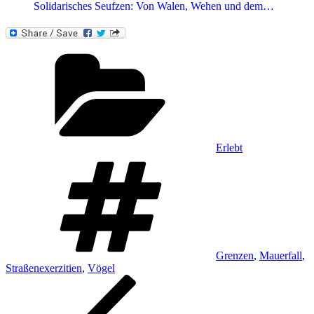
Solidarisches Seufzen: Von Walen, Wehen und dem…
Kategorien
Erlebt
Schlagwörter
Grenzen
,
Mauerfall
,
Straßenexerzitien
,
Vögel
Beitragsnavigation
Vorheriger
Beitrag