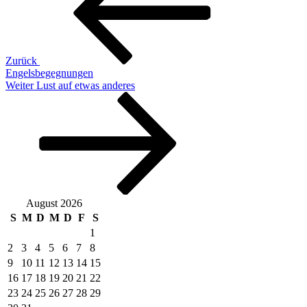
Zurück
Engelsbegegnungen
Nächster
Weiter
Lust auf etwas anderes
Beitrag
August 2026
S
M
D
M
D
F
S
1
2
3
4
5
6
7
8
9
10
11
12
13
14
15
16
17
18
19
20
21
22
23
24
25
26
27
28
29