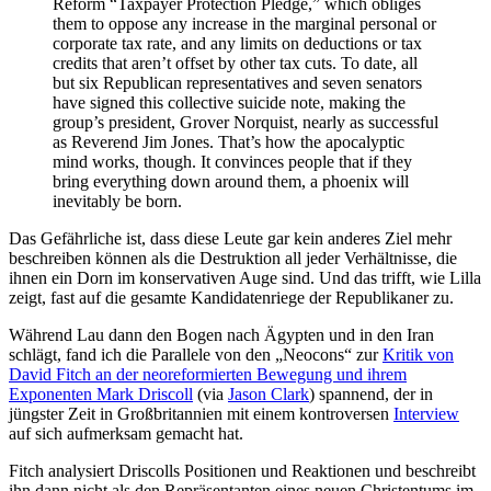
Reform “Taxpayer Protection Pledge,” which obliges
them to oppose any increase in the marginal personal or
corporate tax rate, and any limits on deductions or tax
credits that aren’t offset by other tax cuts. To date, all
but six Republican representatives and seven senators
have signed this collective suicide note, making the
group’s president, Grover Norquist, nearly as successful
as Reverend Jim Jones. That’s how the apocalyptic
mind works, though. It convinces people that if they
bring everything down around them, a phoenix will
inevitably be born.
Das Gefährliche ist, dass diese Leute gar kein anderes Ziel mehr
beschreiben können als die Destruktion all jeder Verhältnisse, die
ihnen ein Dorn im konservativen Auge sind. Und das trifft, wie Lilla
zeigt, fast auf die gesamte Kandidatenriege der Republikaner zu.
Während Lau dann den Bogen nach Ägypten und in den Iran
schlägt, fand ich die Parallele von den „Neocons“ zur
Kritik von
David Fitch an der neoreformierten Bewegung und ihrem
Exponenten Mark Driscoll
(via
Jason Clark
) spannend, der in
jüngster Zeit in Großbritannien mit einem kontroversen
Interview
auf sich aufmerksam gemacht hat.
Fitch analysiert Driscolls Positionen und Reaktionen und beschreibt
ihn dann nicht als den Repräsentanten eines neuen Christentums im