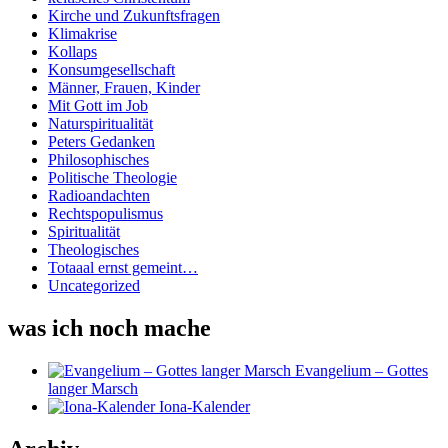
Kirche und Zukunftsfragen
Klimakrise
Kollaps
Konsumgesellschaft
Männer, Frauen, Kinder
Mit Gott im Job
Naturspiritualität
Peters Gedanken
Philosophisches
Politische Theologie
Radioandachten
Rechtspopulismus
Spiritualität
Theologisches
Totaaal ernst gemeint…
Uncategorized
was ich noch mache
Evangelium – Gottes
langer Marsch
Iona-Kalender