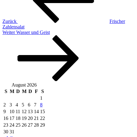
Zurück
Frischer
Zahlensalat
Nächster
Weiter
Wasser und Geist
Beitrag
August 2026
S
M
D
M
D
F
S
1
2
3
4
5
6
7
8
9
10
11
12
13
14
15
16
17
18
19
20
21
22
23
24
25
26
27
28
29
30
31