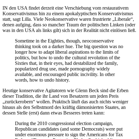
IN den USA findet derzeit eine Verschiebung vom restaurativem
Konservativismus hin zu einem apokalyptischen Konservativismus
statt, sagt Lilla. Viele Neokonservative waren frustrierte „Liberale“,
denen aufging, dass so mancher Traum der politischen Linken (oder
was in den USA als links gilt) sich in der Realität nicht einlösen ließ.
Sometime in the Eighties, though, neoconservative
thinking took on a darker hue. The big question was no
longer how to adapt liberal aspirations to the limits of
politics, but how to undo the cultural revolution of the
Sixties that, in their eyes, had destabilized the family,
popularized drug use, made pornography widely
available, and encouraged public incivility. In other
words, how to undo history.
Heutige konservative Agitatoren wie Glenn Beck sind die Erben
dieser Tradition, die ihr Land von Besatzern um jeden Preis
„zurückerobern“ wollen. Praktisch läuft das auch nichts weniger
hinaus als den Selbstmord des kräftig dämonisierten Staates, an
dessen Stelle (erst) dann etwas Besseres treten kann:
During the 2010 congressional election campaign,
Republican candidates (and some Democrats) were put
under enormous pressure to sign the Americans for Tax