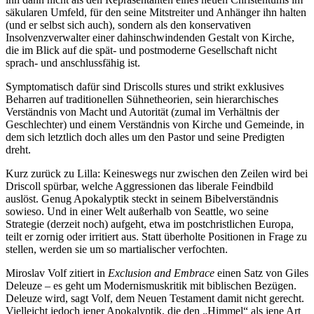
säkularen Umfeld, für den seine Mitstreiter und Anhänger ihn halten
(und er selbst sich auch), sondern als den konservativen
Insolvenzverwalter einer dahinschwindenden Gestalt von Kirche,
die im Blick auf die spät- und postmoderne Gesellschaft nicht
sprach- und anschlussfähig ist.
Symptomatisch dafür sind Driscolls stures und strikt exklusives
Beharren auf traditionellen Sühnetheorien, sein hierarchisches
Verständnis von Macht und Autorität (zumal im Verhältnis der
Geschlechter) und einem Verständnis von Kirche und Gemeinde, in
dem sich letztlich doch alles um den Pastor und seine Predigten
dreht.
Kurz zurück zu Lilla: Keineswegs nur zwischen den Zeilen wird bei
Driscoll spürbar, welche Aggressionen das liberale Feindbild
auslöst. Genug Apokalyptik steckt in seinem Bibelverständnis
sowieso. Und in einer Welt außerhalb von Seattle, wo seine
Strategie (derzeit noch) aufgeht, etwa im postchristlichen Europa,
teilt er zornig oder irritiert aus. Statt überholte Positionen in Frage zu
stellen, werden sie um so martialischer verfochten.
Miroslav Volf zitiert in
Exclusion and Embrace
einen Satz von Giles
Deleuze – es geht um Modernismuskritik mit biblischen Bezügen.
Deleuze wird, sagt Volf, dem Neuen Testament damit nicht gerecht.
Vielleicht jedoch jener Apokalyptik, die den „Himmel“ als jene Art