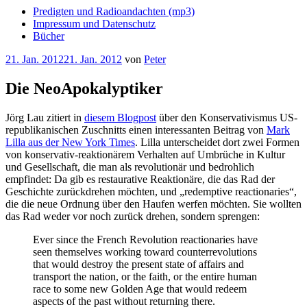
Predigten und Radioandachten (mp3)
Impressum und Datenschutz
Bücher
Veröffentlicht
21. Jan. 2012
21. Jan. 2012
von
Peter
am
Die NeoApokalyptiker
Jörg Lau zitiert in
diesem Blogpost
über den Konservativismus US-
republikanischen Zuschnitts einen interessanten Beitrag von
Mark
Lilla aus der New York Times
. Lilla unterscheidet dort zwei Formen
von konservativ-reaktionärem Verhalten auf Umbrüche in Kultur
und Gesellschaft, die man als revolutionär und bedrohlich
empfindet: Da gib es restaurative Reaktionäre, die das Rad der
Geschichte zurückdrehen möchten, und „redemptive reactionaries“,
die die neue Ordnung über den Haufen werfen möchten. Sie wollten
das Rad weder vor noch zurück drehen, sondern sprengen:
Ever since the French Revolution reactionaries have
seen themselves working toward counterrevolutions
that would destroy the present state of affairs and
transport the nation, or the faith, or the entire human
race to some new Golden Age that would redeem
aspects of the past without returning there.