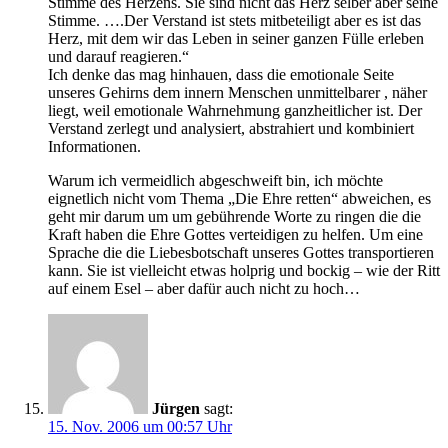
Stimme des Herzens. Sie sind nicht das Herz selber aber seine
Stimme. ….Der Verstand ist stets mitbeteiligt aber es ist das
Herz, mit dem wir das Leben in seiner ganzen Fülle erleben
und darauf reagieren.“
Ich denke das mag hinhauen, dass die emotionale Seite
unseres Gehirns dem innern Menschen unmittelbarer , näher
liegt, weil emotionale Wahrnehmung ganzheitlicher ist. Der
Verstand zerlegt und analysiert, abstrahiert und kombiniert
Informationen.
Warum ich vermeidlich abgeschweift bin, ich möchte
eignetlich nicht vom Thema „Die Ehre retten“ abweichen, es
geht mir darum um um gebührende Worte zu ringen die die
Kraft haben die Ehre Gottes verteidigen zu helfen. Um eine
Sprache die die Liebesbotschaft unseres Gottes transportieren
kann. Sie ist vielleicht etwas holprig und bockig – wie der Ritt
auf einem Esel – aber dafür auch nicht zu hoch…
Jürgen
sagt:
15. Nov. 2006 um 00:57 Uhr