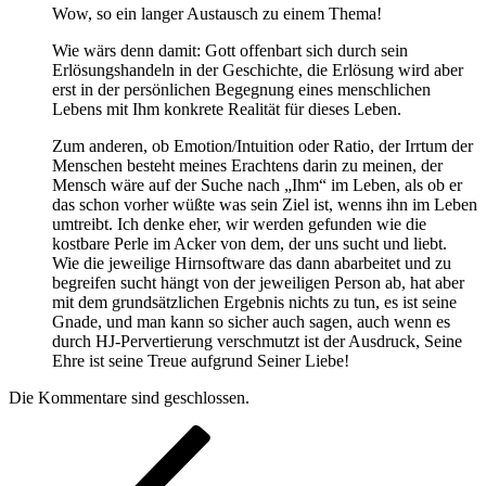
Wow, so ein langer Austausch zu einem Thema!
Wie wärs denn damit: Gott offenbart sich durch sein
Erlösungshandeln in der Geschichte, die Erlösung wird aber
erst in der persönlichen Begegnung eines menschlichen
Lebens mit Ihm konkrete Realität für dieses Leben.
Zum anderen, ob Emotion/Intuition oder Ratio, der Irrtum der
Menschen besteht meines Erachtens darin zu meinen, der
Mensch wäre auf der Suche nach „Ihm“ im Leben, als ob er
das schon vorher wüßte was sein Ziel ist, wenns ihn im Leben
umtreibt. Ich denke eher, wir werden gefunden wie die
kostbare Perle im Acker von dem, der uns sucht und liebt.
Wie die jeweilige Hirnsoftware das dann abarbeitet und zu
begreifen sucht hängt von der jeweiligen Person ab, hat aber
mit dem grundsätzlichen Ergebnis nichts zu tun, es ist seine
Gnade, und man kann so sicher auch sagen, auch wenn es
durch HJ-Pervertierung verschmutzt ist der Ausdruck, Seine
Ehre ist seine Treue aufgrund Seiner Liebe!
Die Kommentare sind geschlossen.
Beitragsnavigation
Vorheriger
Beitrag