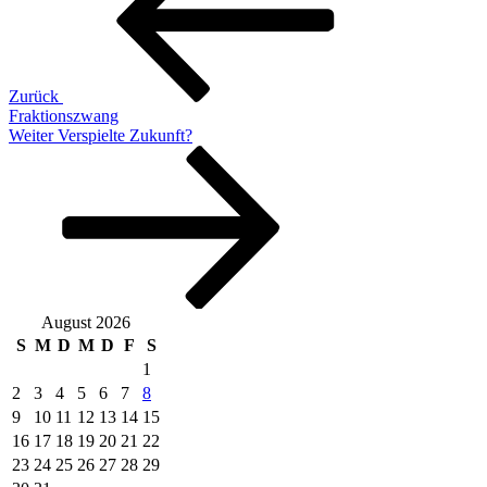
Zurück
Fraktionszwang
Nächster
Weiter
Verspielte Zukunft?
Beitrag
August 2026
S
M
D
M
D
F
S
1
2
3
4
5
6
7
8
9
10
11
12
13
14
15
16
17
18
19
20
21
22
23
24
25
26
27
28
29