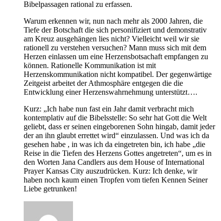
Bibelpassagen rational zu erfassen.
Warum erkennen wir, nun nach mehr als 2000 Jahren, die
Tiefe der Botschaft die sich personifiziert und demonstrativ
am Kreuz ausgehängen lies nicht? Vielleicht weil wir sie
rationell zu verstehen versuchen? Mann muss sich mit dem
Herzen einlassen um eine Herzensbotsachaft empfangen zu
können. Rationelle Kommunikation ist mit
Herzenskommunikation nicht kompatibel. Der gegenwärtige
Zeitgeist arbeitet der Athmosphäre entgegen die die
Entwicklung einer Herzenswahrnehmung unterstützt….
Kurz: „Ich habe nun fast ein Jahr damit verbracht mich
kontemplativ auf die Bibelsstelle: So sehr hat Gott die Welt
geliebt, dass er seinen eingeborenen Sohn hingab, damit jeder
der an ihn glaubt errettet wird“ einzulassen. Und was ich da
gesehen habe , in was ich da eingetreten bin, ich habe „die
Reise in die Tiefen des Herzens Gottes angetreten“, um es in
den Worten Jana Candlers aus dem House of International
Prayer Kansas City auszudrücken. Kurz: Ich denke, wir
haben noch kaum einen Tropfen vom tiefen Kennen Seiner
Liebe getrunken!