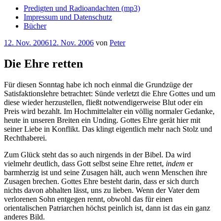
Predigten und Radioandachten (mp3)
Impressum und Datenschutz
Bücher
Veröffentlicht
12. Nov. 2006
12. Nov. 2006
von
Peter
am
Die Ehre retten
Für diesen Sonntag habe ich noch einmal die Grundzüge der
Satisfaktionslehre betrachtet: Sünde verletzt die Ehre Gottes und um
diese wieder herzustellen, fließt notwendigerweise Blut oder ein
Preis wird bezahlt. Im Hochmittelalter ein völlig normaler Gedanke,
heute in unseren Breiten ein Unding. Gottes Ehre gerät hier mit
seiner Liebe in Konflikt. Das klingt eigentlich mehr nach Stolz und
Rechthaberei.
Zum Glück steht das so auch nirgends in der Bibel. Da wird
vielmehr deutlich, dass Gott selbst seine Ehre rettet,
indem
er
barmherzig ist und seine Zusagen hält, auch wenn Menschen ihre
Zusagen brechen. Gottes Ehre besteht darin, dass er sich durch
nichts davon abhalten lässt, uns zu lieben. Wenn der Vater dem
verlorenen Sohn entgegen rennt, obwohl das für einen
orientalischen Patriarchen höchst peinlich ist, dann ist das ein ganz
anderes Bild.