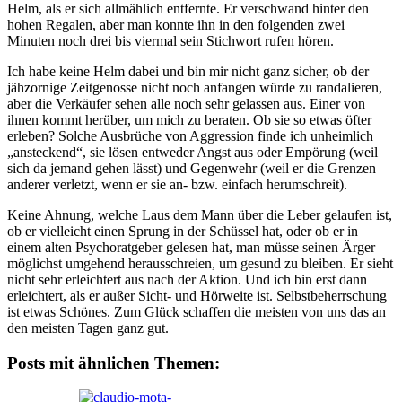
Helm, als er sich allmählich entfernte. Er verschwand hinter den
hohen Regalen, aber man konnte ihn in den folgenden zwei
Minuten noch drei bis viermal sein Stichwort rufen hören.
Ich habe keine Helm dabei und bin mir nicht ganz sicher, ob der
jähzornige Zeitgenosse nicht noch anfangen würde zu randalieren,
aber die Verkäufer sehen alle noch sehr gelassen aus. Einer von
ihnen kommt herüber, um mich zu beraten. Ob sie so etwas öfter
erleben? Solche Ausbrüche von Aggression finde ich unheimlich
„ansteckend“, sie lösen entweder Angst aus oder Empörung (weil
sich da jemand gehen lässt) und Gegenwehr (weil er die Grenzen
anderer verletzt, wenn er sie an- bzw. einfach herumschreit).
Keine Ahnung, welche Laus dem Mann über die Leber gelaufen ist,
ob er vielleicht einen Sprung in der Schüssel hat, oder ob er in
einem alten Psychoratgeber gelesen hat, man müsse seinen Ärger
möglichst umgehend herausschreien, um gesund zu bleiben. Er sieht
nicht sehr erleichtert aus nach der Aktion. Und ich bin erst dann
erleichtert, als er außer Sicht- und Hörweite ist. Selbstbeherrschung
ist etwas Schönes. Zum Glück schaffen die meisten von uns das an
den meisten Tagen ganz gut.
Posts mit ähnlichen Themen: