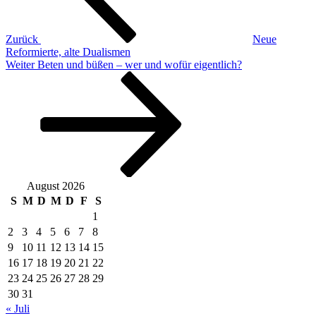
Zurück
Neue
Reformierte, alte Dualismen
Nächster
Weiter
Beten und büßen – wer und wofür eigentlich?
Beitrag
August 2026
S
M
D
M
D
F
S
1
2
3
4
5
6
7
8
9
10
11
12
13
14
15
16
17
18
19
20
21
22
23
24
25
26
27
28
29
30
31
« Juli