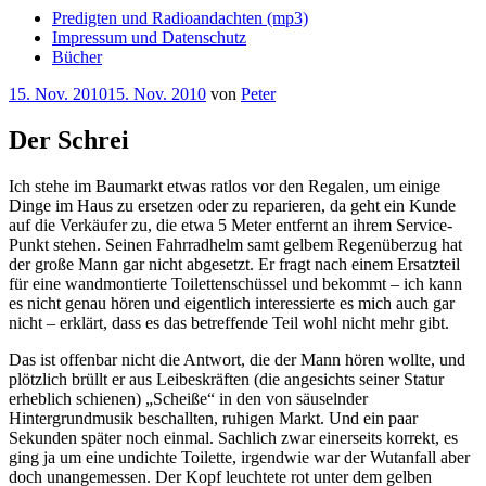
Predigten und Radioandachten (mp3)
Impressum und Datenschutz
Bücher
Veröffentlicht
15. Nov. 2010
15. Nov. 2010
von
Peter
am
Der Schrei
Ich stehe im Baumarkt etwas ratlos vor den Regalen, um einige
Dinge im Haus zu ersetzen oder zu reparieren, da geht ein Kunde
auf die Verkäufer zu, die etwa 5 Meter entfernt an ihrem Service-
Punkt stehen. Seinen Fahrradhelm samt gelbem Regenüberzug hat
der große Mann gar nicht abgesetzt. Er fragt nach einem Ersatzteil
für eine wandmontierte Toilettenschüssel und bekommt – ich kann
es nicht genau hören und eigentlich interessierte es mich auch gar
nicht – erklärt, dass es das betreffende Teil wohl nicht mehr gibt.
Das ist offenbar nicht die Antwort, die der Mann hören wollte, und
plötzlich brüllt er aus Leibeskräften (die angesichts seiner Statur
erheblich schienen) „Scheiße“ in den von säuselnder
Hintergrundmusik beschallten, ruhigen Markt. Und ein paar
Sekunden später noch einmal. Sachlich zwar einerseits korrekt, es
ging ja um eine undichte Toilette, irgendwie war der Wutanfall aber
doch unangemessen. Der Kopf leuchtete rot unter dem gelben