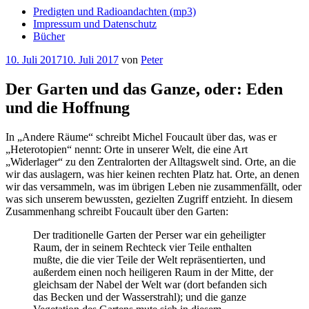
Predigten und Radioandachten (mp3)
Impressum und Datenschutz
Bücher
Veröffentlicht
10. Juli 2017
10. Juli 2017
von
Peter
am
Der Garten und das Ganze, oder: Eden
und die Hoffnung
In „Andere Räume“ schreibt Michel Foucault über das, was er
„Heterotopien“ nennt: Orte in unserer Welt, die eine Art
„Widerlager“ zu den Zentralorten der Alltagswelt sind. Orte, an die
wir das auslagern, was hier keinen rechten Platz hat. Orte, an denen
wir das versammeln, was im übrigen Leben nie zusammenfällt, oder
was sich unserem bewussten, gezielten Zugriff entzieht. In diesem
Zusammenhang schreibt Foucault über den Garten:
Der traditionelle Garten der Perser war ein geheiligter
Raum, der in seinem Rechteck vier Teile enthalten
mußte, die die vier Teile der Welt repräsentierten, und
außerdem einen noch heiligeren Raum in der Mitte, der
gleichsam der Nabel der Welt war (dort befanden sich
das Becken und der Wasserstrahl); und die ganze