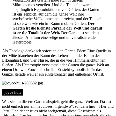
Vegetation des Gartens mute sich in diesem
Mikrokosmos verteilen. Und die Teppiche waren
ursprünglich Reproduktionen von Gärten: der Garten
ist ein Teppich, auf dem die ganze Welt ihre
symbolische Vollkommenheit erreicht, und der Teppich
ist so etwas wie ein im Raum mobiler Garten.
Der
Garten ist die kleinste Parzelle der Welt und darauf
ist er die Totalität der Welt.
Der Garten ist seit dem
ältesten Altertum eine selige und universalisierende
Heterotopie.
Als Theologe denke ich sofort an den Garten Eden: Eine Quelle in
der Mitte (daneben der Baum des Lebens und der Baum der
Erkenntnis), und vier Flüsse, die in die vier Himmelsrichtungen
fließen. Als Heterotopie versammelt der Garten die ganze Welt an
einem Ort, wie Foucault schreibt. Er steht symbolisch für das
Ganze, gerade weil er ein eingegrenzter und entlegener Ort ist.
joyce huis
Was sich in diesem Garten abspielt, geht die ganze Welt an. Das ist
nicht einfach nur ein nebulöses „irgendwo“, sondern hier – Hier und
Jetzt. Und daher ist es nicht sachgemäß, diese Geschichte als
„historisch“ zu lesen, als beschriebe sie eine Vergangenheit, die sich