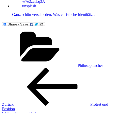
Ganz schön verschieden: Was christliche Identität…
Kategorien
Philosophisches
Beitragsnavigation
Vorheriger
Beitrag
Zurück
Protest und
Position