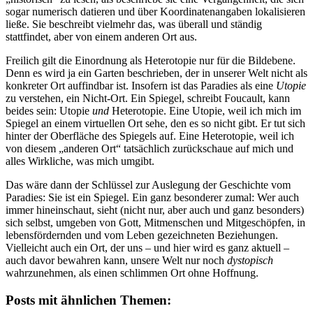
sogar numerisch datieren und über Koordinatenangaben lokalisieren
ließe. Sie beschreibt vielmehr das, was überall und ständig
stattfindet, aber von einem anderen Ort aus.
Freilich gilt die Einordnung als Heterotopie nur für die Bildebene.
Denn es wird ja ein Garten beschrieben, der in unserer Welt nicht als
konkreter Ort auffindbar ist. Insofern ist das Paradies als eine
Utopie
zu verstehen, ein Nicht-Ort. Ein Spiegel, schreibt Foucault, kann
beides sein: Utopie
und
Heterotopie. Eine Utopie, weil ich mich im
Spiegel an einem virtuellen Ort sehe, den es so nicht gibt. Er tut sich
hinter der Oberfläche des Spiegels auf. Eine Heterotopie, weil ich
von diesem „anderen Ort“ tatsächlich zurückschaue auf mich und
alles Wirkliche, was mich umgibt.
Das wäre dann der Schlüssel zur Auslegung der Geschichte vom
Paradies: Sie ist ein Spiegel. Ein ganz besonderer zumal: Wer auch
immer hineinschaut, sieht (nicht nur, aber auch und ganz besonders)
sich selbst, umgeben von Gott, Mitmenschen und Mitgeschöpfen, in
lebensfördernden und vom Leben gezeichneten Beziehungen.
Vielleicht auch ein Ort, der uns – und hier wird es ganz aktuell –
auch davor bewahren kann, unsere Welt nur noch
dystopisch
wahrzunehmen, als einen schlimmen Ort ohne Hoffnung.
Posts mit ähnlichen Themen: