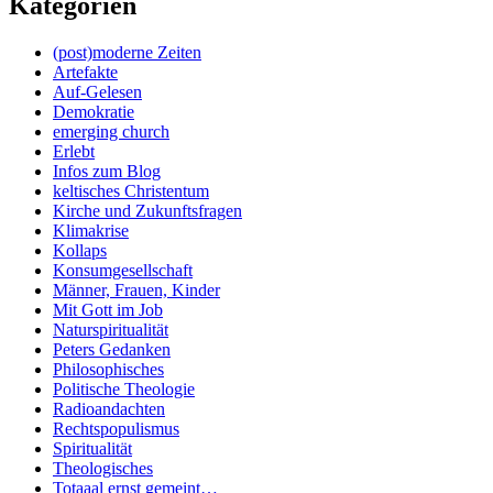
Kategorien
(post)moderne Zeiten
Artefakte
Auf-Gelesen
Demokratie
emerging church
Erlebt
Infos zum Blog
keltisches Christentum
Kirche und Zukunftsfragen
Klimakrise
Kollaps
Konsumgesellschaft
Männer, Frauen, Kinder
Mit Gott im Job
Naturspiritualität
Peters Gedanken
Philosophisches
Politische Theologie
Radioandachten
Rechtspopulismus
Spiritualität
Theologisches
Totaaal ernst gemeint…