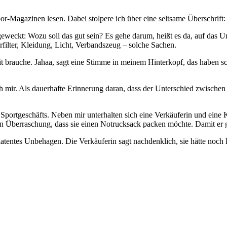
or-Magazinen lesen. Dabei stolpere ich über eine seltsame Überschrift
geweckt: Wozu soll das gut sein? Es gehe darum, heißt es da, auf das U
ilter, Kleidung, Licht, Verbandszeug – solche Sachen.
eit brauche. Jahaa, sagt eine Stimme in meinem Hinterkopf, das haben s
e ich mir. Als dauerhafte Erinnerung daran, dass der Unterschied zwisc
 Sportgeschäfts. Neben mir unterhalten sich eine Verkäuferin und eine 
 Überraschung, dass sie einen Notrucksack packen möchte. Damit er grif
n latentes Unbehagen. Die Verkäuferin sagt nachdenklich, sie hätte noch