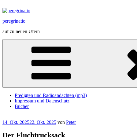
Zum
Inhalt
springen
peregrinatio
auf zu neuen Ufern
Predigten und Radioandachten (mp3)
Impressum und Datenschutz
Bücher
Veröffentlicht
14. Okt. 2025
22. Okt. 2025
von
Peter
am
Der Fluchtrucksack