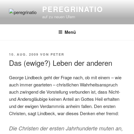
Zum
PEREGRINATIO
Inhalt
auf zu neuen Ufern
springen
Menü
VERÖFFENTLICHT
10. AUG. 2009
VON
PETER
AM
Das (ewige?) Leben der anderen
George Lindbeck geht der Frage nach, ob mit einem – wie
auch immer gearteten – christlichen Wahrheitsanspruch
auch zwingend die Vorstellung verbunden ist, dass Nicht-
und Andersgläubige keinen Anteil an Gottes Heil erhalten
und der ewigen Verdammnis anheim fallen. Den ersten
Christen, sagt Lindbeck, war dieses Denken eher fremd:
Die Christen der ersten Jahrhunderte muten an,