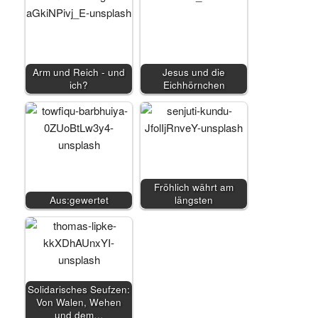
Arm und Reich - und
Jesus und die
ich?
Eichhörnchen
Fröhlich währt am
Aus:gewertet
längsten
Solidarisches Seufzen:
Von Walen, Wehen
und dem…