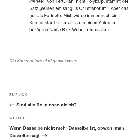
@Peter: Von Tertullian, nicht Polykarp, stammt der
Satz „semen est sanguis Christianorum“. Aber das
nur als Fußnote. Mich würde immer noch ein
Kommentar Deinerseits zu meinen Anfragen
bezüglich Nadia Bolz-Weber interessieren.
Die Kommentare sind geschlossen.
Beitragsnavigation
Vorheriger
ZURÜCK
Beitrag
Sind alle Religionen gleich?
Nächster
WEITER
Beitrag
Wenn Dasselbe nicht mehr Dasselbe ist, obwohl man
Dasselbe sagt