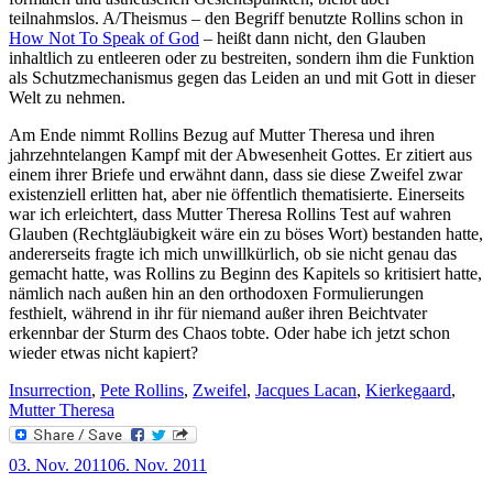
teilnahmslos. A/Theismus – den Begriff benutzte Rollins schon in
How Not To Speak of God
– heißt dann nicht, den Glauben
inhaltlich zu entleeren oder zu bestreiten, sondern ihm die Funktion
als Schutzmechanismus gegen das Leiden an und mit Gott in dieser
Welt zu nehmen.
Am Ende nimmt Rollins Bezug auf Mutter Theresa und ihren
jahrzehntelangen Kampf mit der Abwesenheit Gottes. Er zitiert aus
einem ihrer Briefe und erwähnt dann, dass sie diese Zweifel zwar
existenziell erlitten hat, aber nie öffentlich thematisierte. Einerseits
war ich erleichtert, dass Mutter Theresa Rollins Test auf wahren
Glauben (Rechtgläubigkeit wäre ein zu böses Wort) bestanden hatte,
andererseits fragte ich mich unwillkürlich, ob sie nicht genau das
gemacht hatte, was Rollins zu Beginn des Kapitels so kritisiert hatte,
nämlich nach außen hin an den orthodoxen Formulierungen
festhielt, während in ihr für niemand außer ihren Beichtvater
erkennbar der Sturm des Chaos tobte. Oder habe ich jetzt schon
wieder etwas nicht kapiert?
Insurrection
,
Pete Rollins
,
Zweifel
,
Jacques Lacan
,
Kierkegaard
,
Mutter Theresa
Veröffentlicht
03. Nov. 2011
06. Nov. 2011
am