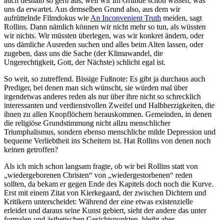
auch deshalb so gern aus, weil wir im Grunde schon wissen, was
uns da erwartet. Aus demselben Grund also, aus dem wir
aufrüttelnde Filmdokus wie
An Inconvenient Truth
meiden, sagt
Rollins. Dann nämlich können wir nicht mehr so tun, als wüssten
wir nichts. Wir müssten überlegen, was wir konkret ändern, oder
uns dämliche Ausreden suchen und alles beim Alten lassen, oder
zugeben, dass uns die Sache (der Klimawandel, die
Ungerechtigkeit, Gott, der Nächste) schlicht egal ist.
So weit, so zutreffend. Bissige Fußnote: Es gibt ja durchaus auch
Prediger, bei denen man sich wünscht, sie würden mal über
irgendetwas anderes reden als nur über ihre nicht so schrecklich
interessanten und verdienstvollen Zweifel und Halbherzigkeiten, die
ihnen zu allen Knopflöchern herauskommen. Gemeinden, in denen
die religiöse Grundstimmung nicht allzu menschlicher
Triumphalismus, sondern ebenso menschliche milde Depression und
bequeme Verliebtheit ins Scheitern ist. Hat Rollins von denen noch
keinen getroffen?
Als ich mich schon langsam fragte, ob wir bei Rollins statt von
„wiedergeborenen Christen“ von „wiedergestorbenen“ reden
sollten, da bekam er gegen Ende des Kapitels doch noch die Kurve.
Erst mit einem Zitat von Kierkegaard, der zwischen Dichtern und
Kritikern unterscheidet: Während der eine etwas existenzielle
erleidet und daraus seine Kunst gebiert, sieht der andere das unter
formalen und ästhetischen Gesichtspunkten, bleibt aber