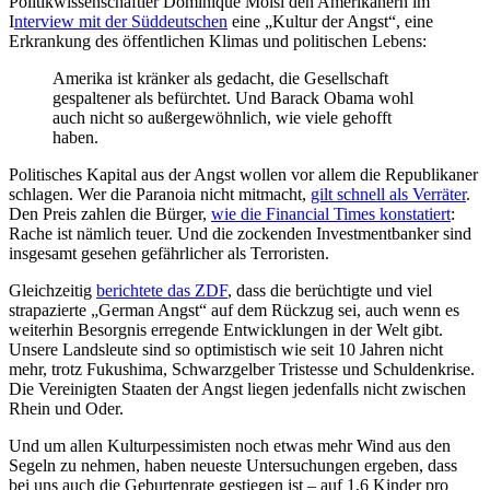
Politikwissenschaftler Dominique Moisi den Amerikanern im
I
nterview mit der Süddeutschen
eine „Kultur der Angst“, eine
Erkrankung des öffentlichen Klimas und politischen Lebens:
Amerika ist kränker als gedacht, die Gesellschaft
gespaltener als befürchtet. Und Barack Obama wohl
auch nicht so außergewöhnlich, wie viele gehofft
haben.
Politisches Kapital aus der Angst wollen vor allem die Republikaner
schlagen. Wer die Paranoia nicht mitmacht,
gilt schnell als Verräter
.
Den Preis zahlen die Bürger,
wie die Financial Times konstatiert
:
Rache ist nämlich teuer. Und die zockenden Investmentbanker sind
insgesamt gesehen gefährlicher als Terroristen.
Gleichzeitig
berichtete das ZDF
, dass die berüchtigte und viel
strapazierte „German Angst“ auf dem Rückzug sei, auch wenn es
weiterhin Besorgnis erregende Entwicklungen in der Welt gibt.
Unsere Landsleute sind so optimistisch wie seit 10 Jahren nicht
mehr, trotz Fukushima, Schwarzgelber Tristesse und Schuldenkrise.
Die Vereinigten Staaten der Angst liegen jedenfalls nicht zwischen
Rhein und Oder.
Und um allen Kulturpessimisten noch etwas mehr Wind aus den
Segeln zu nehmen, haben neueste Untersuchungen ergeben, dass
bei uns auch die Geburtenrate gestiegen ist – auf 1,6 Kinder pro