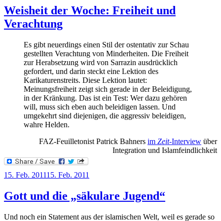
Weisheit der Woche: Freiheit und
Verachtung
Es gibt neuerdings einen Stil der ostentativ zur Schau
gestellten Verachtung von Minderheiten. Die Freiheit
zur Herabsetzung wird von Sarrazin ausdrücklich
gefordert, und darin steckt eine Lektion des
Karikaturenstreits. Diese Lektion lautet:
Meinungsfreiheit zeigt sich gerade in der Beleidigung,
in der Kränkung. Das ist ein Test: Wer dazu gehören
will, muss sich eben auch beleidigen lassen. Und
umgekehrt sind diejenigen, die aggressiv beleidigen,
wahre Helden.
FAZ-Feuilletonist Patrick Bahners
im
Zeit
-Interview
über
Integration und Islamfeindlichkeit
Veröffentlicht
15. Feb. 2011
15. Feb. 2011
am
Gott und die „säkulare Jugend“
Und noch ein Statement aus der islamischen Welt, weil es gerade so