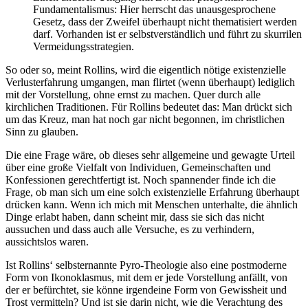
Fundamentalismus: Hier herrscht das unausgesprochene
Gesetz, dass der Zweifel überhaupt nicht thematisiert werden
darf. Vorhanden ist er selbstverständlich und führt zu skurrilen
Vermeidungsstrategien.
So oder so, meint Rollins, wird die eigentlich nötige existenzielle
Verlusterfahrung umgangen, man flirtet (wenn überhaupt) lediglich
mit der Vorstellung, ohne ernst zu machen. Quer durch alle
kirchlichen Traditionen. Für Rollins bedeutet das: Man drückt sich
um das Kreuz, man hat noch gar nicht begonnen, im christlichen
Sinn zu glauben.
Die eine Frage wäre, ob dieses sehr allgemeine und gewagte Urteil
über eine große Vielfalt von Individuen, Gemeinschaften und
Konfessionen gerechtfertigt ist. Noch spannender finde ich die
Frage, ob man sich um eine solch existenzielle Erfahrung überhaupt
drücken kann. Wenn ich mich mit Menschen unterhalte, die ähnlich
Dinge erlabt haben, dann scheint mir, dass sie sich das nicht
aussuchen und dass auch alle Versuche, es zu verhindern,
aussichtslos waren.
Ist Rollins‘ selbsternannte Pyro-Theologie also eine postmoderne
Form von Ikonoklasmus, mit dem er jede Vorstellung anfällt, von
der er befürchtet, sie könne irgendeine Form von Gewissheit und
Trost vermitteln? Und ist sie darin nicht, wie die Verachtung des