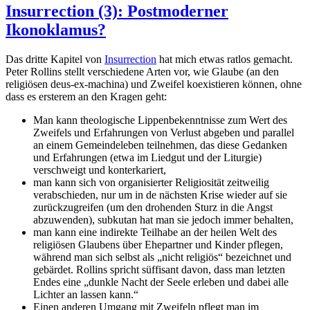
Insurrection (3): Postmoderner
Ikonoklamus?
Das dritte Kapitel von
Insurrection
hat mich etwas ratlos gemacht.
Peter Rollins stellt verschiedene Arten vor, wie Glaube (an den
religiösen deus-ex-machina) und Zweifel koexistieren können, ohne
dass es ersterem an den Kragen geht:
Man kann theologische Lippenbekenntnisse zum Wert des
Zweifels und Erfahrungen von Verlust abgeben und parallel
an einem Gemeindeleben teilnehmen, das diese Gedanken
und Erfahrungen (etwa im Liedgut und der Liturgie)
verschweigt und konterkariert,
man kann sich von organisierter Religiosität zeitweilig
verabschieden, nur um in de nächsten Krise wieder auf sie
zurückzugreifen (um den drohenden Sturz in die Angst
abzuwenden), subkutan hat man sie jedoch immer behalten,
man kann eine indirekte Teilhabe an der heilen Welt des
religiösen Glaubens über Ehepartner und Kinder pflegen,
während man sich selbst als „nicht religiös“ bezeichnet und
gebärdet. Rollins spricht süffisant davon, dass man letzten
Endes eine „dunkle Nacht der Seele erleben und dabei alle
Lichter an lassen kann.“
Einen anderen Umgang mit Zweifeln pflegt man im