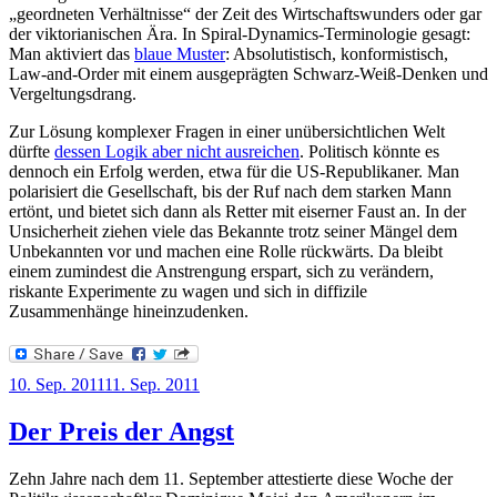
„geordneten Verhältnisse“ der Zeit des Wirtschaftswunders oder gar
der viktorianischen Ära. In Spiral-Dynamics-Terminologie gesagt:
Man aktiviert das
blaue Muster
: Absolutistisch, konformistisch,
Law-and-Order mit einem ausgeprägten Schwarz-Weiß-Denken und
Vergeltungsdrang.
Zur Lösung komplexer Fragen in einer unübersichtlichen Welt
dürfte
dessen Logik aber nicht ausreichen
. Politisch könnte es
dennoch ein Erfolg werden, etwa für die US-Republikaner. Man
polarisiert die Gesellschaft, bis der Ruf nach dem starken Mann
ertönt, und bietet sich dann als Retter mit eiserner Faust an. In der
Unsicherheit ziehen viele das Bekannte trotz seiner Mängel dem
Unbekannten vor und machen eine Rolle rückwärts. Da bleibt
einem zumindest die Anstrengung erspart, sich zu verändern,
riskante Experimente zu wagen und sich in diffizile
Zusammenhänge hineinzudenken.
Veröffentlicht
10. Sep. 2011
11. Sep. 2011
am
Der Preis der Angst
Zehn Jahre nach dem 11. September attestierte diese Woche der