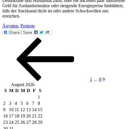
Demokratie und Humanität zahlt, oder die nächsten paar Jahrzehnte
Geld für Auslandseinsätze oder steigende Energiepreise hinblättert,
falls der Suezkanal dicht ist oder andere Schockwellen uns
erreichen.
Ägypten
,
Proteste
Beitragsnavigation
Vorherige
Seite
Seite
Seite
Seite
1
…
8
9
August 2026
S
M
D
M
D
F
S
1
2
3
4
5
6
7
8
9
10
11
12
13
14
15
16
17
18
19
20
21
22
23
24
25
26
27
28
29
30
31