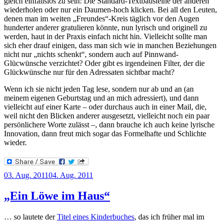
gleich einfallslos zu sein: Die
Standard-Textbausteine
der anderen
wiederholen oder nur ein Daumen-hoch klicken.
Bei all den Leuten,
denen man im weiten „Freundes“-Kreis täglich vor den Augen
hunderter anderer gratulieren könnte, nun lyrisch und originell zu
werden, haut in der Praxis einfach nicht hin. Vielleicht sollte man
sich eher drauf einigen, dass man sich wie in manchen Beziehungen
nicht nur „nichts schenkt“, sondern auch auf Pinnwand-
Glücwünsche verzichtet? Oder gibt es irgendeinen Filter, der die
Glückwünsche nur für den Adressaten sichtbar macht?
Wenn ich sie nicht jeden Tag lese, sondern nur ab und an (an
meinem eigenen Geburtstag und an mich adressiert), und dann
vielleicht auf einer Karte – oder durchaus auch in einer Mail, die,
weil nicht den Blicken anderer ausgesetzt, vielleicht noch ein paar
persönlichere Worte zulässt –, dann brauche ich auch keine lyrische
Innovation, dann freut mich sogar das Formelhafte und Schlichte
wieder.
Veröffentlicht
03. Aug. 2011
04. Aug. 2011
am
„Ein Löwe im Haus“
… so lautete der
Titel eines Kinderbuches
, das ich früher mal im