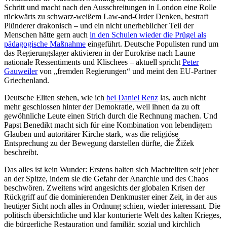
Schritt und macht nach den Ausschreitungen in London eine Rolle
rückwärts zu schwarz-weißem Law-and-Order Denken, bestraft
Plünderer drakonisch – und ein nicht unerheblicher Teil der
Menschen hätte gern auch
in den Schulen wieder die Prügel als
pädagogische Maßnahme
eingeführt. Deutsche Populisten rund um
das Regierungslager aktivieren in der Eurokrise nach Laune
nationale Ressentiments und Klischees – aktuell spricht
Peter
Gauweiler
von „fremden Regierungen“ und meint den EU-Partner
Griechenland.
Deutsche Eliten stehen, wie ich
bei Daniel Renz
las, auch nicht
mehr geschlossen hinter der Demokratie, weil ihnen da zu oft
gewöhnliche Leute einen Strich durch die Rechnung machen. Und
Papst Benedikt macht sich für eine Kombination von lebendigem
Glauben und autoritärer Kirche stark, was die religiöse
Entsprechung zu der Bewegung darstellen dürfte, die Žižek
beschreibt.
Das alles ist kein Wunder: Erstens halten sich Machteliten seit jeher
an der Spitze, indem sie die Gefahr der Anarchie und des Chaos
beschwören. Zweitens wird angesichts der globalen Krisen der
Rückgriff auf die dominierenden Denkmuster einer Zeit, in der aus
heutiger Sicht noch alles in Ordnung schien, wieder interessant. Die
politisch übersichtliche und klar konturierte Welt des kalten Krieges,
die bürgerliche Restauration und familiär, sozial und kirchlich