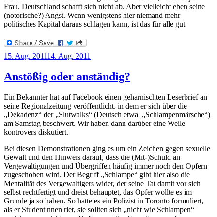
Frau. Deutschland schafft sich nicht ab. Aber vielleicht eben seine
(notorische?) Angst. Wenn wenigstens hier niemand mehr
politisches Kapital daraus schlagen kann, ist das für alle gut.
Veröffentlicht
15. Aug. 2011
14. Aug. 2011
am
Anstößig oder anständig?
Ein Bekannter hat auf Facebook einen geharnischten Leserbrief an
seine Regionalzeitung veröffentlicht, in dem er sich über die
„Dekadenz“ der „Slutwalks“ (Deutsch etwa: „Schlampenmärsche“)
am Samstag beschwert. Wir haben dann darüber eine Weile
kontrovers diskutiert.
Bei diesen Demonstrationen ging es um ein Zeichen gegen sexuelle
Gewalt und den Hinweis darauf, dass die (Mit-)Schuld an
Vergewaltigungen und Übergriffen häufig immer noch den Opfern
zugeschoben wird. Der Begriff „Schlampe“ gibt hier also die
Mentalität des Vergewaltigers wider, der seine Tat damit vor sich
selbst rechtfertigt und dreist behauptet, das Opfer wollte es im
Grunde ja so haben. So hatte es ein Polizist in Toronto formuliert,
als er Studentinnen riet, sie sollten sich „nicht wie Schlampen“