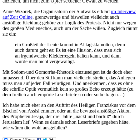
anziehen, um nicht zum Opfer sexueller Gewalt zu werden
Anne Wizorek, die Organisatorin der Slutwalks erklärt
im Interview
auf Zeit Online
, grenzwertige und bisweilen vielleicht auch
anstößige Kleidung gehöre zur Logik des Protests. Nicht nur wegen
des großen Medienechos, auch um der Sache willen. Zugleich räumt
sie ein:
ein Großteil der Leute kommt in Alltagsklamotten, denn
auch darum geht es: Es ist eine Illusion, dass man sich
an irgendwelche Kleiderregeln halten kann, und dann
würde man nicht vergewaltigt.
Mit Sodom-und Gomorrha-Rhetorik einzusteigen ist da doch eher
unpassend. Über den Stil kann man vielleicht streiten, das Anliegen
muss man auf jeden Fall würdigen. Und anerkennen, dass es ohne
die schrille Optik vermutlich kein so großes Echo erzeugt hätte (zu
dem freilich auch empörte Leserbriefe so oder so beitragen…)
Ich habe mich eher an den Auftritt des Heiligen Franziskus vor dem
Bischof von Assisi erinnert oder an die bewusst anstößige Aktion
des Propheten Jesaja, der drei Jahre „nackt und barfuß“ durch
Jerusalem lief. Wenn es damals schon Leserbriefe gegeben hätte,
wie wären die wohl ausgefallen?