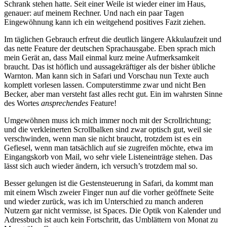
Schrank stehen hatte. Seit einer Weile ist wieder einer im Haus,
genauer: auf meinem Rechner. Und nach ein paar Tagen
Eingewöhnung kann ich ein weitgehend positives Fazit ziehen.
Im täglichen Gebrauch erfreut die deutlich längere Akkulaufzeit und
das nette Feature der deutschen Sprachausgabe. Eben sprach mich
mein Gerät an, dass Mail einmal kurz meine Aufmerksamkeit
braucht. Das ist höflich und aussagekräftiger als der bisher übliche
Warnton. Man kann sich in Safari und Vorschau nun Texte auch
komplett vorlesen lassen. Computerstimme zwar und nicht Ben
Becker, aber man versteht fast alles recht gut. Ein im wahrsten Sinne
des Wortes
ansprechendes
Feature!
Umgewöhnen muss ich mich immer noch mit der Scrollrichtung;
und die verkleinerten Scrollbalken sind zwar optisch gut, weil sie
verschwinden, wenn man sie nicht braucht, trotzdem ist es ein
Gefiesel, wenn man tatsächlich auf sie zugreifen möchte, etwa im
Eingangskorb von Mail, wo sehr viele Listeneinträge stehen. Das
lässt sich auch wieder ändern, ich versuch’s trotzdem mal so.
Besser gelungen ist die Gestensteuerung in Safari, da kommt man
mit einem Wisch zweier Finger nun auf die vorher geöffnete Seite
und wieder zurück, was ich im Unterschied zu manch anderen
Nutzern gar nicht vermisse, ist Spaces. Die Optik von Kalender und
Adressbuch ist auch kein Fortschritt, das Umblättern von Monat zu