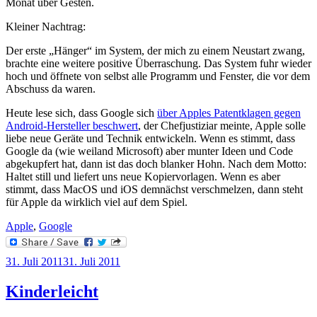
Monat über Gesten.
Kleiner Nachtrag:
Der erste „Hänger“ im System, der mich zu einem Neustart zwang,
brachte eine weitere positive Überraschung. Das System fuhr wieder
hoch und öffnete von selbst alle Programm und Fenster, die vor dem
Abschuss da waren.
Heute lese sich, dass Google sich
über Apples Patentklagen gegen
Android-Hersteller beschwert
, der Chefjustiziar meinte, Apple solle
liebe neue Geräte und Technik entwickeln. Wenn es stimmt, dass
Google da (wie weiland Microsoft) aber munter Ideen und Code
abgekupfert hat, dann ist das doch blanker Hohn. Nach dem Motto:
Haltet still und liefert uns neue Kopiervorlagen. Wenn es aber
stimmt, dass MacOS und iOS demnächst verschmelzen, dann steht
für Apple da wirklich viel auf dem Spiel.
Apple
,
Google
Veröffentlicht
31. Juli 2011
31. Juli 2011
am
Kinderleicht