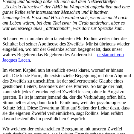
Freitag und Samstag habe ich mich auf dem Netzwerktreffen
„Ecclesia Attractiva“ der AMD im Wuppertal aufgehalten und eine
ganze Reihe sehr interessanter Menschen und Initiativen
kennengelernt. Frost und Hirsch würden sich, wenn sie nicht noch
am Leben wären, bei dem Titel zwar im Grab umdrehen, aber es
war keineswegs alles „attractional“, was dort zur Sprache kam.
Schauen wir nun aber dem talentierten Mr. Rollins weiter über die
Schulter bei seiner Apotheose des Zweifels. Mir ist übrigens wieder
eingefallen, wo mir der Gedanke schon begegnet ist, dass unser
wahres Begehren das Begehren des Anderen ist –
er stammt von
Jacques Lacan
.
Im vierten Kapitel nun ist endlich etwas klarer, worauf er hinaus
will. Die letzte Form, die existenzielle Begegnung mit dem Abgrund
des Zweifels zu umschiffen, ist der stellvertretende Glaube eines
geistlichen Leiters, besonders der des Pfarrers. So lange der hält,
kann sich jedes Gemeindeglied Zweifel leisten, ohne in Angst zu
geraten, Es ist ja immer jemand da, der die Verbindung offen hält.
Strauchelt er aber, dann bricht Panik aus, weil der psychologische
Schutz fehlt. Diese Erwartung führt auf Seiten der Leiter dazu, dass
sie die eigenen Zweifel verheimlichen, sagt Rollins. Man erfährt
davon bestenfalls im persönlichen Gespräch.
Wir weichen der existenziellen Begegnung mit unseren Zweifel