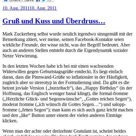
Veröffentlicht
10. Aug. 2011
10. Aug. 2011
am
Gruß und Kuss und Überdruss…
Mark Zuckerberg selbst wurde neulich irgendwo sinngemäß mit der
Bemerkung zitiert, wer meine, seinen Facebook-Kontakte seien
wirkliche
Freunde
, der wisse nicht, was der Begriff bedeutet. Aber
auch an anderen Stellen entsteht durch die Eigendynamik sozialer
Netze Verwirrung.
In den letzten Wochen habe ich bei mir einen wachsenden
Widerwillen gegen Geburtstagsgrüße entdeckt. Es liegt einfach
daran, dass die Pinnwand-Grüße so inflationäre in der Häufigkeit,
zugleich aber so stereotyp in der Formulierung sind. Da gibt es die
betont joviale Version {„burzeltach“), das „Happy Birthday“ (in der
Hoffnung, das Englisch weniger banal klingt), die formal-fromme
(„Herzliche Glück- und Segenswünsche“, „Gottes reichen Segen“),
moderat fromme („ich wünsch dir Gottes Segen…“) und salopp-
fromme („fetten Segen“); man kann es sich auch ganz leicht machen
und den „like“ Button unter einem der vielen anderen Einträge
klicken.
Wenn man der achte oder dreizehnte Gratulant ist, scheint beides