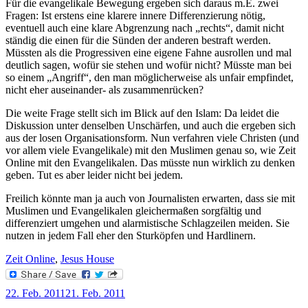
Für die evangelikale Bewegung ergeben sich daraus m.E. zwei
Fragen: Ist erstens eine klarere innere Differenzierung nötig,
eventuell auch eine klare Abgrenzung nach „rechts“, damit nicht
ständig die einen für die Sünden der anderen bestraft werden.
Müssten als die Progressiven eine eigene Fahne ausrollen und mal
deutlich sagen, wofür sie stehen und wofür nicht? Müsste man bei
so einem „Angriff“, den man möglicherweise als unfair empfindet,
nicht eher auseinander- als zusammenrücken?
Die weite Frage stellt sich im Blick auf den Islam: Da leidet die
Diskussion unter denselben Unschärfen, und auch die ergeben sich
aus der losen Organisationsform. Nun verfahren viele Christen (und
vor allem viele Evangelikale) mit den Muslimen genau so, wie Zeit
Online mit den Evangelikalen. Das müsste nun wirklich zu denken
geben. Tut es aber leider nicht bei jedem.
Freilich könnte man ja auch von Journalisten erwarten, dass sie mit
Muslimen und Evangelikalen gleichermaßen sorgfältig und
differenziert umgehen und alarmistische Schlagzeilen meiden. Sie
nutzen in jedem Fall eher den Sturköpfen und Hardlinern.
Zeit Online
,
Jesus House
Veröffentlicht
22. Feb. 2011
21. Feb. 2011
am