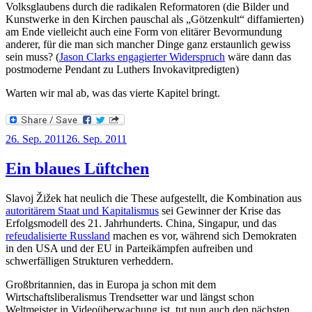
Volksglaubens durch die radikalen Reformatoren (die Bilder und
Kunstwerke in den Kirchen pauschal als „Götzenkult“ diffamierten)
am Ende vielleicht auch eine Form von elitärer Bevormundung
anderer, für die man sich mancher Dinge ganz erstaunlich gewiss
sein muss? (
Jason Clarks engagierter Widerspruch
wäre dann das
postmoderne Pendant zu Luthers Invokavitpredigten)
Warten wir mal ab, was das vierte Kapitel bringt.
Veröffentlicht
26. Sep. 2011
26. Sep. 2011
am
Ein blaues Lüftchen
Slavoj Žižek hat neulich die These aufgestellt, die Kombination aus
autoritärem Staat und Kapitalismus
sei Gewinner der Krise das
Erfolgsmodell des 21. Jahrhunderts. China, Singapur, und das
refeudalisierte Russland
machen es vor, während sich Demokraten
in den USA und der EU in Parteikämpfen aufreiben und
schwerfälligen Strukturen verheddern.
Großbritannien, das in Europa ja schon mit dem
Wirtschaftsliberalismus Trendsetter war und längst schon
Weltmeister in Videoüberwachung ist, tut nun auch den nächsten