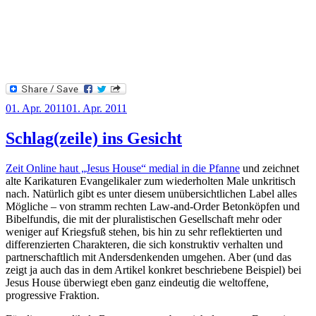
Veröffentlicht
01. Apr. 2011
01. Apr. 2011
am
Schlag(zeile) ins Gesicht
Zeit Online haut „Jesus House“ medial in die Pfanne
und zeichnet
alte Karikaturen Evangelikaler zum wiederholten Male unkritisch
nach. Natürlich gibt es unter diesem unübersichtlichen Label alles
Mögliche – von stramm rechten Law-and-Order Betonköpfen und
Bibelfundis, die mit der pluralistischen Gesellschaft mehr oder
weniger auf Kriegsfuß stehen, bis hin zu sehr reflektierten und
differenzierten Charakteren, die sich konstruktiv verhalten und
partnerschaftlich mit Andersdenkenden umgehen. Aber (und das
zeigt ja auch das in dem Artikel konkret beschriebene Beispiel) bei
Jesus House überwiegt eben ganz eindeutig die weltoffene,
progressive Fraktion.