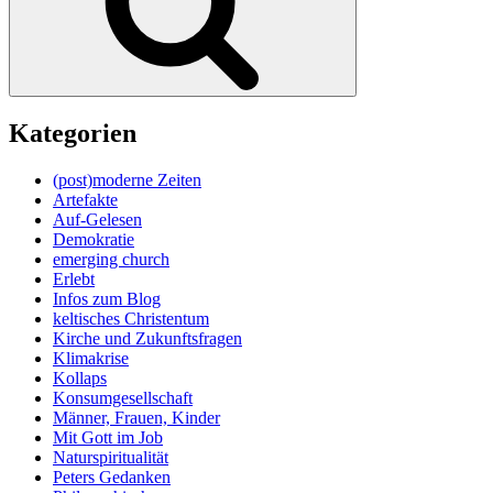
Kategorien
(post)moderne Zeiten
Artefakte
Auf-Gelesen
Demokratie
emerging church
Erlebt
Infos zum Blog
keltisches Christentum
Kirche und Zukunftsfragen
Klimakrise
Kollaps
Konsumgesellschaft
Männer, Frauen, Kinder
Mit Gott im Job
Naturspiritualität
Peters Gedanken