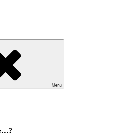
Menü
se…?