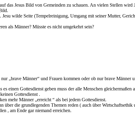
uf das Jesus Bild von Gemeinden zu schauen. An vielen Stellen wird Je
Bild.
Jesu wilde Seite (Tempelreinigung, Umgang mit seiner Mutter, Gerich
zieren als Männer? Müsste es nicht umgekehrt sein?
 weil nur „brave Männer“ und Frauen kommen oder ob nur brave Männer 
ass es einen Gottesdienst geben muss der alle Menschen gleichermaßen 
 keinen Gottesdienst .
 mehr Männer „erreicht “ als bei jedem Gottesdienst.
 über die grundlegenden Themen reden ( auch über Wirtschaftsethik un
llen , am Ende gar niemand erreichen.