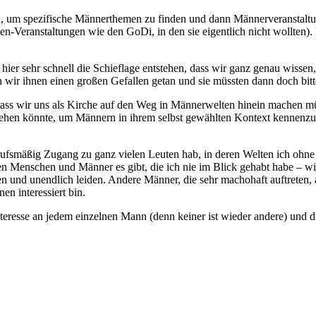
eren, um spezifische Männerthemen zu finden und dann Männerveranstalt
en-Veranstaltungen wie den GoDi, in den sie eigentlich nicht wollten)
 hier sehr schnell die Schieflage entstehen, dass wir ganz genau wiss
ten wir ihnen einen großen Gefallen getan und sie müssten dann doch b
 dass wir uns als Kirche auf den Weg in Männerwelten hinein machen mü
 gehen könnte, um Männern in ihrem selbst gewählten Kontext kennenzul
berufsmäßig Zugang zu ganz vielen Leuten hab, in deren Welten ich ohne
Menschen und Männer es gibt, die ich nie im Blick gehabt habe – wie 
en und unendlich leiden. Andere Männer, die sehr machohaft auftreten, 
en interessiert bin.
nteresse an jedem einzelnen Mann (denn keiner ist wieder andere) und di