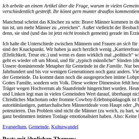
Ich arbeite an einem Artikel über die Frage, warum in vielen Gemein
verschiedentlich gestreift. Ihr könnt gern munter drauflos kommentier
Manchmal scheint das Klischee zu sein: Brave Männer kommen in die 
tun ist, um mehr Männer zu „erreichen“. Außer vielleicht der Beobacht
denn, sie sind (und das ist jetzt
nicht
ironisch gemeint) gerade im Erzi
Ich halte die Unterschiede zwischen Männern und Frauen
an sich
für
sind der Knackpunkt. Wir haben ja auch herzlich wenig „Karrierefraue
(Ehrlichkeit, Treue etc.) und wenn es dann wirklich mal „politisch“
geht es wieder oft um Moral, und für „typisch männliche“ Sünden (die 
Unsere dominierende Metapher für Gemeinde ist die
Familie
. Nur be
Jahrhundert und bis vor wenigen Generationen noch ganz anders. Viel
der Gemeinde. Da kommt dann noch die ausgesprochen intime Lobpreis
Gottes Familie, sondern sein Volk. Diese weitere Dimension fehlt heu
Träger wegen Hochverrats als Staatsfeinde hingerichtet wurden. Heut
und Linken legt man in vielen Gemeinden Wert darauf, überhaupt nicht
Christliches Machotum oder fromme Cowboy-Erlebnispädagogik ist fü
autoritätslastigen, patriarchalischen Männerideale vom Haupt oder „Pr
potenzieren. Das Problem sind nicht die Männer (zu weich, zu hart, wa
ganz bestimmten intimen Tonlage emotionalisiert haben. Also: Keine 
Evangelium
,
Gemeinde
,
Kulturwandel
Posts mit ähnlichen Themen: