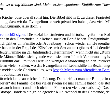
den so wenig Männer sind. Meine ersten, spontanen Einfälle zum Thema
en.
Kirche, böse überall sonst hin. Die Bibel gibt m.E. zu dieser Fragest
ung, dass wir das Evangelium so weit privatisiert haben, dass viele Männ
ehungsurlaub. Also doch: ?
vernachlässigbar
. Die sozial konstruierten und historisch geformten
n“ in den Gemeinden, die keinen sozialen Beruf haben. Predigtinhalte 
 wird, geht es um Familie oder Abtreibung – schon wieder ein „Frauent
haben in der Regel des Klischees mit Sex zu tun) gibt es dabei deutlic
deutet Familie im 21. Jahrhundert „Kernfamilie“ (wenn nicht gar „Rump
e Männer fühlen sich, gerade wenn sie einen Job mit Verantwortung habe
kultur dazu, mit viel Herz und weniger Anforderung an den Intellekt
te an vielen Stellen, wo das Evangelium auf Lebenshilfe im Beziehungs
e meiden viele Christen alles, was
Joseph Myers zum öffentlichen Berei
 politisch zu sein.
r mich keine ausreichende Lösung. Damit richtet man nur Biotope in 
iester“ der Familie, die bei vielen (wenn sie mal Familie haben, das st
s auch immer) und auch nicht die Frauen (zu viele, zu stark, …). Das Pr
Biotope, sondern ein grundlegender Kulturwandel in der Gemeinde, der