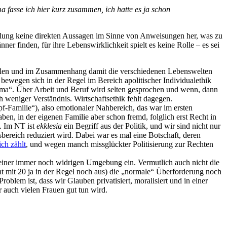
 fasse ich hier kurz zusammen, ich hatte es ja schon
ellung keine direkten Aussagen im Sinne von Anweisungen her, was zu
er finden, für ihre Lebenswirklichkeit spielt es keine Rolle – es sei
 Rollen und im Zusammenhang damit die verschiedenen Lebenswelten
bewegen sich in der Regel im Bereich apolitischer Individualethik
hema“. Über Arbeit und Beruf wird selten gesprochen und wenn, dann
h weniger Verständnis. Wirtschaftsethik fehlt dagegen.
f-Familie“), also emotionaler Nahbereich, das war im ersten
n, in der eigenen Familie aber schon fremd, folglich erst Recht in
. Im NT ist
ekklesia
ein Begriff aus der Politik, und wir sind nicht nur
bereich reduziert wird. Dabei war es mal eine Botschaft, deren
ch zählt
, und wegen manch missglückter Politisierung zur Rechten
einer immer noch widrigen Umgebung ein. Vermutlich auch nicht die
eht mit 20 ja in der Regel noch aus) die „normale“ Überforderung noch
oblem ist, dass wir Glauben privatisiert, moralisiert und in einer
 auch vielen Frauen gut tun wird.