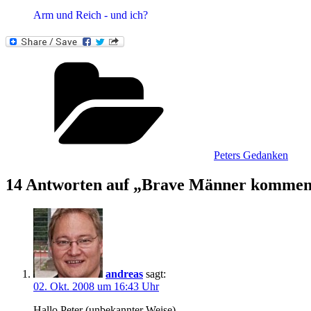
Arm und Reich - und ich?
Kategorien
Peters Gedanken
14 Antworten auf „Brave Männer kommen 
andreas
sagt:
02. Okt. 2008 um 16:43 Uhr
Hallo Peter (unbekannter Weise).