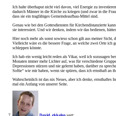
Ich halte überhaput nicht viel davon, viel Energie zu investi
dadurch Männer in die Kirche zu kriegen (und zwar in die Frau
dass sie ein tragfähiges Gemeindeaufbau-Mittel sind.
Genau wie bei den Gottesdiensten für Kirchendistanzierte kann
sie interessiert. Und wir denken, indem wir das bedienen, hät
Hier noch mehr als sonst sowieso schon gilt aus meiner Sicht,
Vielleicht wäre es die bessere Frage, an welche zwei Orte ich
schleppen könnte.
Ich hab ein wenig leicht reden als Vikar, weil ich sozusagen 
Monaten immer mehr Lichter auf, was für verschiedene Gruppen 
Depressionen stürzen und nie gelernt haben, darüber zu sprech
Softie“ wie mir haben, wenn sie spüren, dass ich ernsthaft an ihn
Wahrscheinlich ist das nix Neues, aber ich denke, ernsthaftes I
mal ein Anfang von unserer Seite.
David, ekkaleo
sagt: