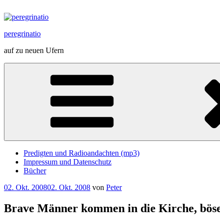
Zum
Inhalt
springen
peregrinatio
auf zu neuen Ufern
Predigten und Radioandachten (mp3)
Impressum und Datenschutz
Bücher
Veröffentlicht
02. Okt. 2008
02. Okt. 2008
von
Peter
am
Brave Männer kommen in die Kirche, bö