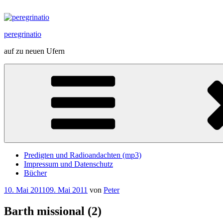
Zum
Inhalt
springen
peregrinatio
auf zu neuen Ufern
Predigten und Radioandachten (mp3)
Impressum und Datenschutz
Bücher
Veröffentlicht
10. Mai 2011
09. Mai 2011
von
Peter
am
Barth missional (2)