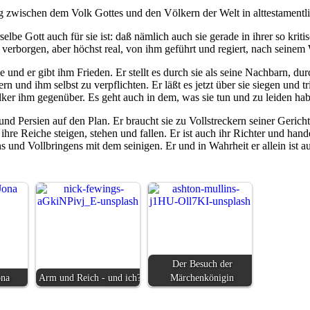
zwischen dem Volk Gottes und den Völkern der Welt in alttestamentli
selbe Gott auch für sie ist: daß nämlich auch sie gerade in ihrer so kri
t verborgen, aber höchst real, von ihm geführt und regiert, nach seine
und er gibt ihm Frieden. Er stellt es durch sie als seine Nachbarn, durch
n und ihm selbst zu verpflichten. Er läßt es jetzt über sie siegen und t
lker ihm gegenüber. Es geht auch in dem, was sie tun und zu leiden ha
und Persien auf den Plan. Er braucht sie zu Vollstreckern seiner Geric
hre Reiche steigen, stehen und fallen. Er ist auch ihr Richter und hande
nd Vollbringens mit dem seinigen. Er und in Wahrheit er allein ist au
Der Besuch der
ona
Arm und Reich - und ich?
Märchenkönigin