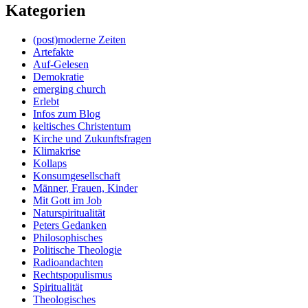
Kategorien
(post)moderne Zeiten
Artefakte
Auf-Gelesen
Demokratie
emerging church
Erlebt
Infos zum Blog
keltisches Christentum
Kirche und Zukunftsfragen
Klimakrise
Kollaps
Konsumgesellschaft
Männer, Frauen, Kinder
Mit Gott im Job
Naturspiritualität
Peters Gedanken
Philosophisches
Politische Theologie
Radioandachten
Rechtspopulismus
Spiritualität
Theologisches