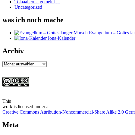
Totaaal ernst gemeint…
Uncategorized
was ich noch mache
Evangelium – Gottes la
Iona-Kalender
Archiv
Archiv
This
work
is licensed under a
Creative Commons Attribution-Noncommercial-Share Alike 2.0 Ger
Meta