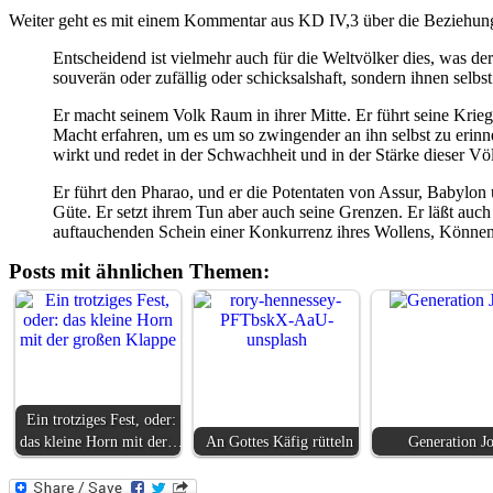
Weiter geht es mit einem Kommentar aus KD IV,3 über die Beziehung 
Entscheidend ist vielmehr auch für die Weltvölker dies, was der
souverän oder zufällig oder schicksalshaft, sondern ihnen selbs
Er macht seinem Volk Raum in ihrer Mitte. Er führt seine Kriege 
Macht erfahren, um es um so zwingender an ihn selbst zu erinner
wirkt und redet in der Schwachheit und in der Stärke dieser Vö
Er führt den Pharao, und er die Potentaten von Assur, Babylon 
Güte. Er setzt ihrem Tun aber auch seine Grenzen. Er läßt auch i
auftauchenden Schein einer Konkurrenz ihres Wollens, Könnens u
Posts mit ähnlichen Themen:
Ein trotziges Fest, oder:
das kleine Horn mit der…
An Gottes Käfig rütteln
Generation J