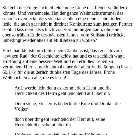
Sie geht der Frage nach, ob eine neue Liebe das Leben verändern
könnte. Und verneint sie. Hat der ganze Weihnachtsrummel das
schon so verdeckt, dass sich tatsächlich eine neue Liebe finden
ließe, die auch gar nicht in direkter Konkurrenz zum jetzigen Partner
steht? Dass man tatsächlich von vorn anfangen kann, ohne am
ebenso trüben Ende des nächsten Jahres, vom Stillstand erdrückt
unbedingt wieder alles auf Null setzen zu wollen?
Ein Charakteristikum biblischen Glaubens ist, dass er sich vom
„ewigen Rad“ der Geschichte gelöst hat und es tatsächlich wagt,
Hoffnung auf eine bessere Welt und ein erfülltes Leben zu
verbreiten. Hier ist noch einmal einer der alten Verheißungen (Jesaja
60,1-6) für die äußerlich dunkelsten Tage des Jahres. Frohe
Weihnachten an alle, die es lesen!
Auf, werde licht denn es kommt dein Licht und die
Herrlichkeit des Herrn geht leuchtend auf über dir.
Denn siehe, Finsternis bedeckt die Erde und Dunkel die
Völker,
doch über dir geht leuchtend der Herr auf, seine
Herrlichkeit erscheint über dir.
Völker wandern zu deinem Licht und Könige zu