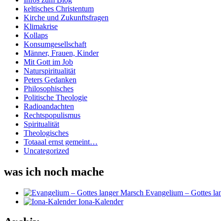
keltisches Christentum
Kirche und Zukunftsfragen
Klimakrise
Kollaps
Konsumgesellschaft
Männer, Frauen, Kinder
Mit Gott im Job
Naturspiritualität
Peters Gedanken
Philosophisches
Politische Theologie
Radioandachten
Rechtspopulismus
Spiritualität
Theologisches
Totaaal ernst gemeint…
Uncategorized
was ich noch mache
Evangelium – Gottes la
Iona-Kalender