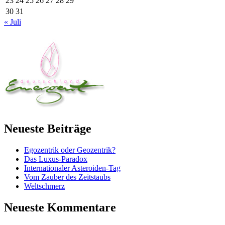
23
24
25
26
27
28
29
30
31
« Juli
Neueste Beiträge
Egozentrik oder Geozentrik?
Das Luxus-Paradox
Internationaler Asteroiden-Tag
Vom Zauber des Zeitstaubs
Weltschmerz
Neueste Kommentare