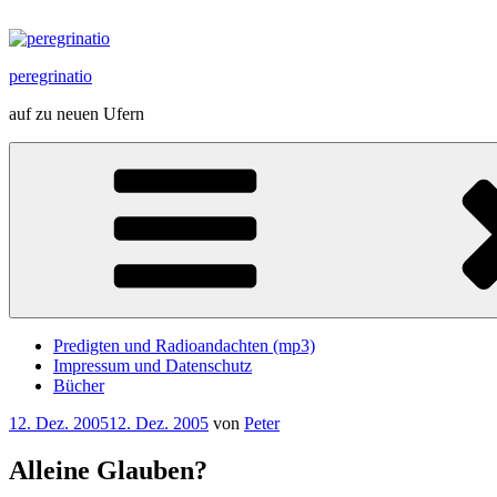
Zum
Inhalt
springen
peregrinatio
auf zu neuen Ufern
Predigten und Radioandachten (mp3)
Impressum und Datenschutz
Bücher
Veröffentlicht
12. Dez. 2005
12. Dez. 2005
von
Peter
am
Alleine Glauben?