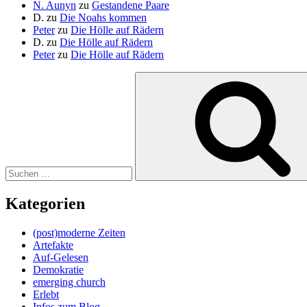
N. Aunyn
zu
Gestandene Paare
D.
zu
Die Noahs kommen
Peter
zu
Die Hölle auf Rädern
D.
zu
Die Hölle auf Rädern
Peter
zu
Die Hölle auf Rädern
Suche
nach:
Kategorien
(post)moderne Zeiten
Artefakte
Auf-Gelesen
Demokratie
emerging church
Erlebt
Infos zum Blog