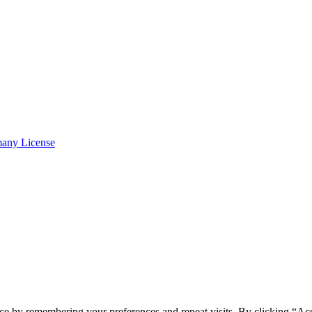
many License
ce by remembering your preferences and repeat visits. By clicking “Ac