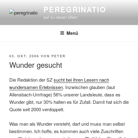
Zum
PEREGRINATIO
Inhalt
auf zu neuen Ufern
springen
Menü
VERÖFFENTLICHT
03. OKT. 2006
VON
PETER
AM
Wunder gesucht
Die Redaktion der SZ
sucht bei ihren Lesern nach
wundersamen Erlebnissen
. Inzwischen glauben (laut
Allensbach-Umfrage) 56% unserer Landsleute, dass es
Wunder gibt, nur 30% halten es für Zufall. Damit hat sich die
Quote seit 2000 verdoppelt.
Was man als Wunder versteht, darf und muss man selbst
bestimmen. Ich hoffe, es kommen auch viele Zuschriften