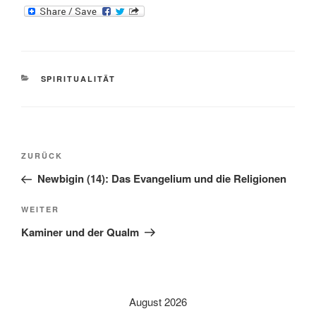
KATEGORIEN
SPIRITUALITÄT
Beitragsnavigation
Vorheriger
ZURÜCK
Beitrag
Newbigin (14): Das Evangelium und die Religionen
Nächster
WEITER
Beitrag
Kaminer und der Qualm
August 2026