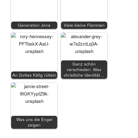
Generation Jona
Viele kleine Flammen
Ganz schön
verschieden: Was
An Gottes Käfig rütteln
christliche Identität…
Was uns die Engel
zeigen