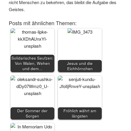
nicht Menschen zu bekehren, das bleibt die Aufgabe des
Geistes.
Posts mit ähnlichen Themen:
Solidarisches Seufzen:
Von Walen, Wehen
Jesus und die
und dem…
Eichhörnchen
Der Sommer der
Fröhlich währt am
Sorgen
längsten