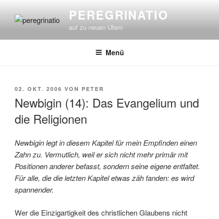
Zum
PEREGRINATIO
Inhalt
auf zu neuen Ufern
springen
Menü
VERÖFFENTLICHT
02. OKT. 2006
VON
PETER
AM
Newbigin (14): Das Evangelium und
die Religionen
Newbigin legt in diesem Kapitel für mein Empfinden einen
Zahn zu. Vermutlich, weil er sich nicht mehr primär mit
Positionen anderer befasst, sondern seine eigene entfaltet.
Für alle, die die letzten Kapitel etwas zäh fanden: es wird
spannender.
Wer die Einzigartigkeit des christlichen Glaubens nicht