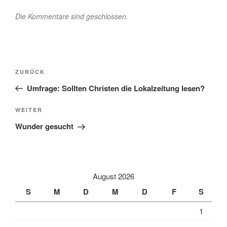
Die Kommentare sind geschlossen.
Beitragsnavigation
Vorheriger
ZURÜCK
Beitrag
Umfrage: Sollten Christen die Lokalzeitung lesen?
Nächster
WEITER
Beitrag
Wunder gesucht
August 2026
S
M
D
M
D
F
S
1