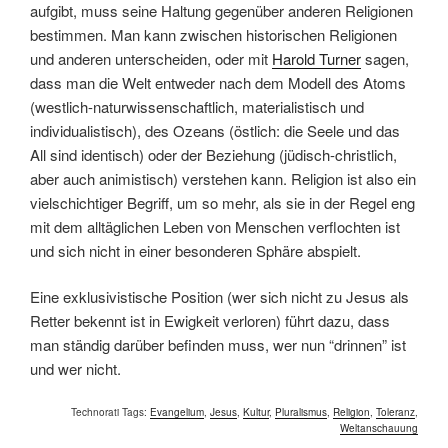
aufgibt, muss seine Haltung gegenüber anderen Religionen
bestimmen. Man kann zwischen historischen Religionen
und anderen unterscheiden, oder mit
Harold Turner
sagen,
dass man die Welt entweder nach dem Modell des Atoms
(westlich-naturwissenschaftlich, materialistisch und
individualistisch), des Ozeans (östlich: die Seele und das
All sind identisch) oder der Beziehung (jüdisch-christlich,
aber auch animistisch) verstehen kann. Religion ist also ein
vielschichtiger Begriff, um so mehr, als sie in der Regel eng
mit dem alltäglichen Leben von Menschen verflochten ist
und sich nicht in einer besonderen Sphäre abspielt.
Eine exklusivistische Position (wer sich nicht zu Jesus als
Retter bekennt ist in Ewigkeit verloren) führt dazu, dass
man ständig darüber befinden muss, wer nun “drinnen” ist
und wer nicht.
Technorati Tags:
Evangelium
,
Jesus
,
Kultur
,
Pluralismus
,
Religion
,
Toleranz
,
Weltanschauung