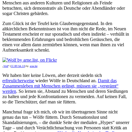
Menschen aus anderen Kulturen und Religionen als Feinde
betrachten, sich demonstrativ als Deutsche oder Abendländer oder
sogar Christen gebärden.
Zum Glück ist der Teufel kein Glaubensgegenstand. In den
altkirchlichen Bekenntnissen ist von ihm nicht die Rede, im Neuen
Testament erscheint er nur sporadisch und eben indirekt – verhüllt in
beklemmenden Erfahrungen und bedrohlichen Geräuschen, die
einen vor allem dann zermürben können, wenn man ihnen zu viel
Aufmerksamkeit schenkt.
„
Wolf
“ (
CC BY-SA 2.0
) by
arne.list
Wir haben hier keine Löwen, aber derzeit siedeln sich
erfreulicherweise
wieder Wölfe in Deutschland an.
Damit das
Zusammenleben mit Menschen gelingt, müssen sie „vergrämt“
werden
. So lernen sie, Abstand zu Menschen und deren Siedlungen
zu halten und jede Konfrontationen zu vermeiden. Auf keinen Fall,
so die Tierschützer, darf man sie füttern.
Manchmal frage ich mich, ob wir im übertragenen Sinne nicht
genau das tun – Wölfe füttern. Durch Sensationslust und
Skandalisierungen, – die dunkle Seite der medialen „Hypes“ unserer
Tage – und durch Verächtlichmachung von Personen statt Kritik an