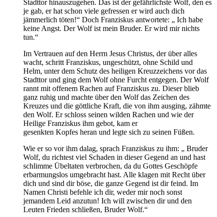
Stadttor hinauszugehen. Das ist der gefährlichste Wolf, den es
je gab, er hat schon viele gefressen er wird auch dich
jämmerlich töten!“ Doch Franziskus antwortete: „ Ich habe
keine Angst. Der Wolf ist mein Bruder. Er wird mir nichts
tun.“
Im Vertrauen auf den Herrn Jesus Christus, der über alles
wacht, schritt Franziskus, ungeschützt, ohne Schild und
Helm, unter dem Schutz des heiligen Kreuzzeichens vor das
Stadttor und ging dem Wolf ohne Furcht entgegen. Der Wolf
rannt mit offenem Rachen auf Franziskus zu. Dieser blieb
ganz ruhig und machte über den Wolf das Zeichen des
Kreuzes und die göttliche Kraft, die von ihm ausging, zähmte
den Wolf. Er schloss seinen wilden Rachen und wie der
Heilige Franziskus ihm gebot, kam er
gesenkten Kopfes heran und legte sich zu seinen Füßen.
Wie er so vor ihm dalag, sprach Franziskus zu ihm: „ Bruder
Wolf, du richtest viel Schaden in dieser Gegend an und hast
schlimme Übeltaten verbrochen, da du Gottes Geschöpfe
erbarmungslos umgebracht hast. Alle klagen mit Recht über
dich und sind dir böse, die ganze Gegend ist dir feind. Im
Namen Christi befehle ich dir, weder mir noch sonst
jemandem Leid anzutun! Ich will zwischen dir und den
Leuten Frieden schließen, Bruder Wolf.“