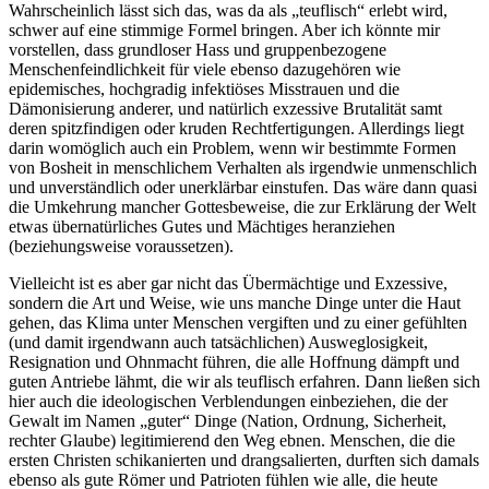
Wahrscheinlich lässt sich das, was da als „teuflisch“ erlebt wird,
schwer auf eine stimmige Formel bringen. Aber ich könnte mir
vorstellen, dass grundloser Hass und gruppenbezogene
Menschenfeindlichkeit für viele ebenso dazugehören wie
epidemisches, hochgradig infektiöses Misstrauen und die
Dämonisierung anderer, und natürlich exzessive Brutalität samt
deren spitzfindigen oder kruden Rechtfertigungen. Allerdings liegt
darin womöglich auch ein Problem, wenn wir bestimmte Formen
von Bosheit in menschlichem Verhalten als irgendwie unmenschlich
und unverständlich oder unerklärbar einstufen. Das wäre dann quasi
die Umkehrung mancher Gottesbeweise, die zur Erklärung der Welt
etwas übernatürliches Gutes und Mächtiges heranziehen
(beziehungsweise voraussetzen).
Vielleicht ist es aber gar nicht das Übermächtige und Exzessive,
sondern die Art und Weise, wie uns manche Dinge unter die Haut
gehen, das Klima unter Menschen vergiften und zu einer gefühlten
(und damit irgendwann auch tatsächlichen) Ausweglosigkeit,
Resignation und Ohnmacht führen, die alle Hoffnung dämpft und
guten Antriebe lähmt, die wir als teuflisch erfahren. Dann ließen sich
hier auch die ideologischen Verblendungen einbeziehen, die der
Gewalt im Namen „guter“ Dinge (Nation, Ordnung, Sicherheit,
rechter Glaube) legitimierend den Weg ebnen. Menschen, die die
ersten Christen schikanierten und drangsalierten, durften sich damals
ebenso als gute Römer und Patrioten fühlen wie alle, die heute