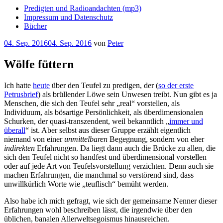
Predigten und Radioandachten (mp3)
Impressum und Datenschutz
Bücher
Veröffentlicht
04. Sep. 2016
04. Sep. 2016
von
Peter
am
Wölfe füttern
Ich hatte
heute
über den Teufel zu predigen, der (
so der erste
Petrusbrief
) als brüllender Löwe sein Unwesen treibt. Nun gibt es ja
Menschen, die sich den Teufel sehr „real“ vorstellen, als
Individuum, als bösartige Persönlichkeit, als überdimensionalen
Schurken, der quasi-transzendent, weil bekanntlich „
immer und
überall
“ ist. Aber selbst aus dieser Gruppe erzählt eigentlich
niemand von einer
unmittelbaren
Begegnung, sondern von eher
indirekten
Erfahrungen. Da liegt dann auch die Brücke zu allen, die
sich den Teufel nicht so handfest und überdimensional vorstellen
oder auf jede Art von Teufelsvorstellung verzichten. Denn auch sie
machen Erfahrungen, die manchmal so verstörend sind, dass
unwillkürlich Worte wie „teuflisch“ bemüht werden.
Also habe ich mich gefragt, wie sich der gemeinsame Nenner dieser
Erfahrungen wohl beschreiben lässt, die irgendwie über den
üblichen, banalen Allerweltsegoismus hinausreichen.