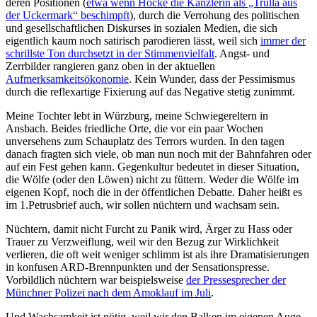
deren Positionen (
etwa wenn Höcke die Kanzlerin als „Trulla aus
der Uckermark“ beschimpft
), durch die Verrohung des politischen
und gesellschaftlichen Diskurses in sozialen Medien, die sich
eigentlich kaum noch satirisch parodieren lässt, weil sich
immer der
schrillste Ton durchsetzt in der Stimmenvielfalt
. Angst- und
Zerrbilder rangieren ganz oben in der aktuellen
Aufmerksamkeitsökonomie
. Kein Wunder, dass der Pessimismus
durch die reflexartige Fixierung auf das Negative stetig zunimmt.
Meine Tochter lebt in Würzburg, meine Schwiegereltern in
Ansbach. Beides friedliche Orte, die vor ein paar Wochen
unversehens zum Schauplatz des Terrors wurden. In den tagen
danach fragten sich viele, ob man nun noch mit der Bahnfahren oder
auf ein Fest gehen kann. Gegenkultur bedeutet in dieser Situation,
die Wölfe (oder den Löwen) nicht zu füttern. Weder die Wölfe im
eigenen Kopf, noch die in der öffentlichen Debatte. Daher heißt es
im 1.Petrusbrief auch, wir sollen nüchtern und wachsam sein.
Nüchtern, damit nicht Furcht zu Panik wird, Ärger zu Hass oder
Trauer zu Verzweiflung, weil wir den Bezug zur Wirklichkeit
verlieren, die oft weit weniger schlimm ist als ihre Dramatisierungen
in konfusen ARD-Brennpunkten und der Sensationspresse.
Vorbildlich nüchtern war beispielsweise
der Pressesprecher der
Münchner Polizei nach dem Amoklauf im Juli
.
Und Wachsamkeit ist nötig, weil wir den Balken im eigenen Auge