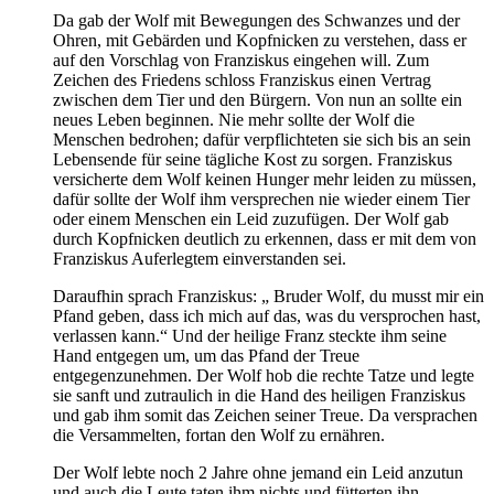
Da gab der Wolf mit Bewegungen des Schwanzes und der
Ohren, mit Gebärden und Kopfnicken zu verstehen, dass er
auf den Vorschlag von Franziskus eingehen will. Zum
Zeichen des Friedens schloss Franziskus einen Vertrag
zwischen dem Tier und den Bürgern. Von nun an sollte ein
neues Leben beginnen. Nie mehr sollte der Wolf die
Menschen bedrohen; dafür verpflichteten sie sich bis an sein
Lebensende für seine tägliche Kost zu sorgen. Franziskus
versicherte dem Wolf keinen Hunger mehr leiden zu müssen,
dafür sollte der Wolf ihm versprechen nie wieder einem Tier
oder einem Menschen ein Leid zuzufügen. Der Wolf gab
durch Kopfnicken deutlich zu erkennen, dass er mit dem von
Franziskus Auferlegtem einverstanden sei.
Daraufhin sprach Franziskus: „ Bruder Wolf, du musst mir ein
Pfand geben, dass ich mich auf das, was du versprochen hast,
verlassen kann.“ Und der heilige Franz steckte ihm seine
Hand entgegen um, um das Pfand der Treue
entgegenzunehmen. Der Wolf hob die rechte Tatze und legte
sie sanft und zutraulich in die Hand des heiligen Franziskus
und gab ihm somit das Zeichen seiner Treue. Da versprachen
die Versammelten, fortan den Wolf zu ernähren.
Der Wolf lebte noch 2 Jahre ohne jemand ein Leid anzutun
und auch die Leute taten ihm nichts und fütterten ihn