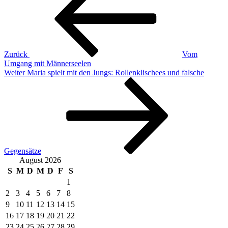
Zurück
Vom
Umgang mit Männerseelen
Nächster
Weiter
Maria spielt mit den Jungs: Rollenklischees und falsche
Beitrag
Gegensätze
August 2026
S
M
D
M
D
F
S
1
2
3
4
5
6
7
8
9
10
11
12
13
14
15
16
17
18
19
20
21
22
23
24
25
26
27
28
29