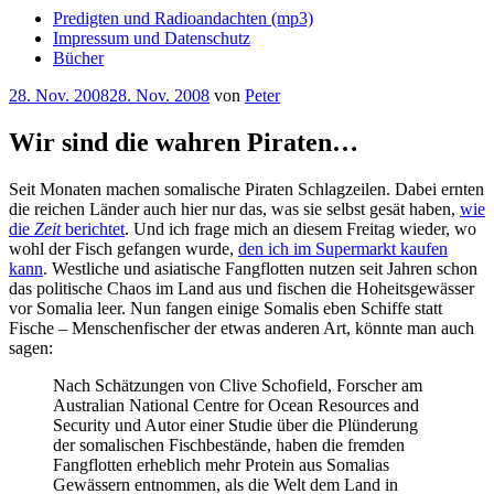
Predigten und Radioandachten (mp3)
Impressum und Datenschutz
Bücher
Veröffentlicht
28. Nov. 2008
28. Nov. 2008
von
Peter
am
Wir sind die wahren Piraten…
Seit Monaten machen somalische Piraten Schlagzeilen. Dabei ernten
die reichen Länder auch hier nur das, was sie selbst gesät haben,
wie
die
Zeit
berichtet
. Und ich frage mich an diesem Freitag wieder, wo
wohl der Fisch gefangen wurde,
den ich im Supermarkt kaufen
kann
. Westliche und asiatische Fangflotten nutzen seit Jahren schon
das politische Chaos im Land aus und fischen die Hoheitsgewässer
vor Somalia leer. Nun fangen einige Somalis eben Schiffe statt
Fische – Menschenfischer der etwas anderen Art, könnte man auch
sagen:
Nach Schätzungen von Clive Schofield, Forscher am
Australian National Centre for Ocean Resources and
Security und Autor einer Studie über die Plünderung
der somalischen Fischbestände, haben die fremden
Fangflotten erheblich mehr Protein aus Somalias
Gewässern entnommen, als die Welt dem Land in