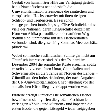
Gestalt von humanitärer Hilfe zur Verfügung gestellt
hat. »Piratenfischer« nennt deshalb die
Umweltorganisation Greenpeace die asiatischen und
europäischen Hochseetrawler mit ihren riesigen
Schlepp- und Treibnetzen. Es sei schon
»ausgesprochen ironisch«, sagt Clive Schofield, »dass
viele der Nationen, deren Kriegsschiffe derzeit am
Horn von Afrika patrouillieren oder auf dem Weg
dorthin sind, unmittelbar mit den Fischereiflotten
verbunden sind, die geschäftig Somalias Meeresschätze
plündern«.
Wobei so manche ausländischen Schiffe gar nicht am
Thunfisch interessiert sind. Als der Tsunami im
Dezember 2004 die somalische Küste erreichte, spülte
er radioaktiv verseuchten Unrat, Chemikalien und
Schwermetalle an die Strände im Norden des Landes –
Giftmüll aus den Industrieländern, der nach Angaben
der UN-Umweltorganisation Unep jahrelang vor der
somalischen Küste illegal verklappt worden war.
Piraterie erzeugt Piraterie: Die somalischen Fischer
bewaffneten sich, griffen die großen Fischtrawler an,
verlangten »Zölle« und »Steuern« und kaperten die
ersten Boote, die gegen Lösegeld wieder freigegeben