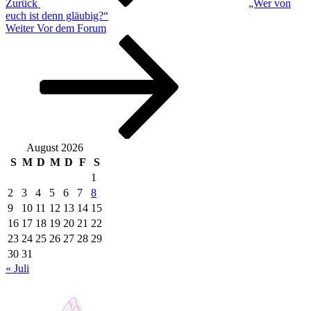
Zurück
„Wer von
euch ist denn gläubig?“
Nächster
Weiter
Vor dem Forum
Beitrag
August 2026
S
M
D
M
D
F
S
1
2
3
4
5
6
7
8
9
10
11
12
13
14
15
16
17
18
19
20
21
22
23
24
25
26
27
28
29
30
31
« Juli