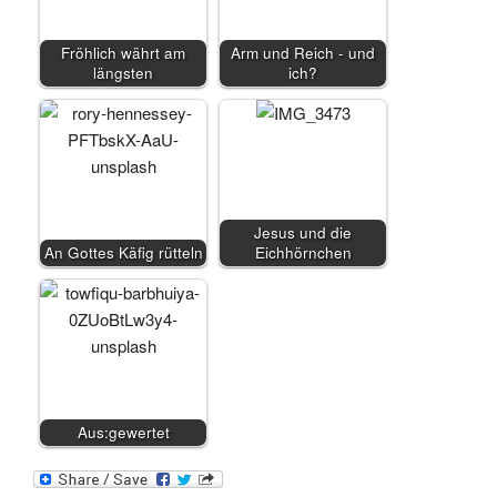
Fröhlich währt am
Arm und Reich - und
längsten
ich?
Jesus und die
An Gottes Käfig rütteln
Eichhörnchen
Aus:gewertet