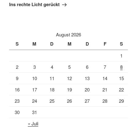
Beitrag
Ins rechte Licht gerückt
August 2026
S
M
D
M
D
F
S
1
2
3
4
5
6
7
8
9
10
11
12
13
14
15
16
17
18
19
20
21
22
23
24
25
26
27
28
29
30
31
« Juli