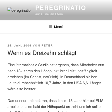
Zum
PEREGRINATIO
Inhalt
auf zu neuen Ufern
springen
Menü
VERÖFFENTLICHT
24. JAN. 2006
VON
PETER
AM
Wenn es Dreizehn schlägt
Eine
internationale Studie
hat ergeben, dass Mitarbeiter erst
nach 13 Jahren den Höhepunkt ihrer Leistungsfähigkeit
erreichen (im Schnitt, natürlich). In Deutschland bleiben
Leute durchschnittlich 10,7 Jahre, in den USA 6,6. Länger
wäre also besser.
Das erinnert mich daran, dass ich im 13. Jahr hier bei ELIA
arbeite. Ist also bald der Höhepunkt erreicht und ich sollte