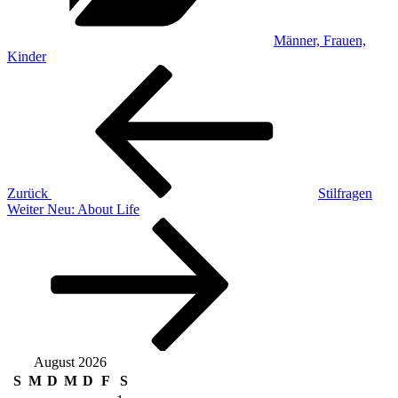
Männer, Frauen,
Kinder
Beitragsnavigation
Vorheriger
Beitrag
Zurück
Stilfragen
Nächster
Weiter
Neu: About Life
Beitrag
August 2026
S
M
D
M
D
F
S