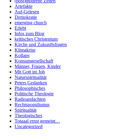
(post)moderne Zeiten
Artefakte
Auf-Gelesen
Demokratie
emerging church
Erlebt
Infos zum Blog
keltisches Christentum
Kirche und Zukunftsfragen
Klimakrise
Kollaps
Konsumgesellschaft
Männer, Frauen, Kinder
Mit Gott im Job
Naturspiritualität
Peters Gedanken
Philosophisches
Politische Theologie
Radioandachten
Rechtspopulismus
Spiritualität
Theologisches
Totaaal ernst gemeint…
Uncategorized