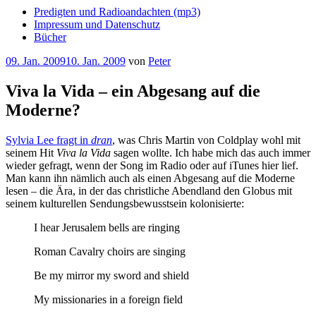
Predigten und Radioandachten (mp3)
Impressum und Datenschutz
Bücher
Veröffentlicht
09. Jan. 2009
10. Jan. 2009
von
Peter
am
Viva la Vida – ein Abgesang auf die
Moderne?
Sylvia Lee fragt in
dran
, was Chris Martin von Coldplay wohl mit
seinem Hit
Viva la Vida
sagen wollte. Ich habe mich das auch immer
wieder gefragt, wenn der Song im Radio oder auf iTunes hier lief.
Man kann ihn nämlich auch als einen Abgesang auf die Moderne
lesen – die Ära, in der das christliche Abendland den Globus mit
seinem kulturellen Sendungsbewusstsein kolonisierte:
I hear Jerusalem bells are ringing
Roman Cavalry choirs are singing
Be my mirror my sword and shield
My missionaries in a foreign field