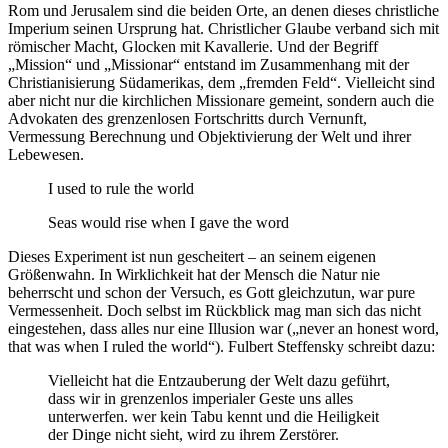
Rom und Jerusalem sind die beiden Orte, an denen dieses christliche
Imperium seinen Ursprung hat. Christlicher Glaube verband sich mit
römischer Macht, Glocken mit Kavallerie. Und der Begriff
„Mission“ und „Missionar“ entstand im Zusammenhang mit der
Christianisierung Südamerikas, dem „fremden Feld“. Vielleicht sind
aber nicht nur die kirchlichen Missionare gemeint, sondern auch die
Advokaten des grenzenlosen Fortschritts durch Vernunft,
Vermessung Berechnung und Objektivierung der Welt und ihrer
Lebewesen.
I used to rule the world
Seas would rise when I gave the word
Dieses Experiment ist nun gescheitert – an seinem eigenen
Größenwahn. In Wirklichkeit hat der Mensch die Natur nie
beherrscht und schon der Versuch, es Gott gleichzutun, war pure
Vermessenheit. Doch selbst im Rückblick mag man sich das nicht
eingestehen, dass alles nur eine Illusion war („never an honest word,
that was when I ruled the world“). Fulbert Steffensky schreibt dazu:
Vielleicht hat die Entzauberung der Welt dazu geführt,
dass wir in grenzenlos imperialer Geste uns alles
unterwerfen. wer kein Tabu kennt und die Heiligkeit
der Dinge nicht sieht, wird zu ihrem Zerstörer.