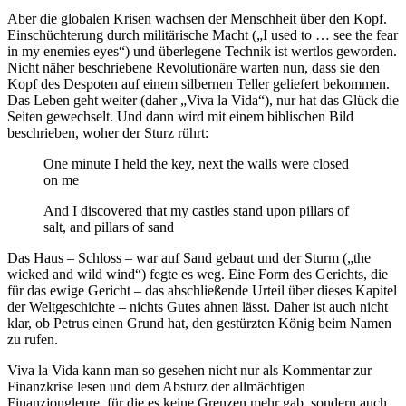
Aber die globalen Krisen wachsen der Menschheit über den Kopf.
Einschüchterung durch militärische Macht („I used to … see the fear
in my enemies eyes“) und überlegene Technik ist wertlos geworden.
Nicht näher beschriebene Revolutionäre warten nun, dass sie den
Kopf des Despoten auf einem silbernen Teller geliefert bekommen.
Das Leben geht weiter (daher „Viva la Vida“), nur hat das Glück die
Seiten gewechselt. Und dann wird mit einem biblischen Bild
beschrieben, woher der Sturz rührt:
One minute I held the key, next the walls were closed
on me
And I discovered that my castles stand upon pillars of
salt, and pillars of sand
Das Haus – Schloss – war auf Sand gebaut und der Sturm („the
wicked and wild wind“) fegte es weg. Eine Form des Gerichts, die
für das ewige Gericht – das abschließende Urteil über dieses Kapitel
der Weltgeschichte – nichts Gutes ahnen lässt. Daher ist auch nicht
klar, ob Petrus einen Grund hat, den gestürzten König beim Namen
zu rufen.
Viva la Vida kann man so gesehen nicht nur als Kommentar zur
Finanzkrise lesen und dem Absturz der allmächtigen
Finanzjongleure, für die es keine Grenzen mehr gab, sondern auch