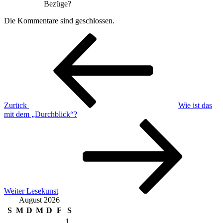
Bezüge?
Die Kommentare sind geschlossen.
Beitragsnavigation
Vorheriger
Beitrag
Zurück
Wie ist das
mit dem „Durchblick“?
Nächster
Beitrag
Weiter
Lesekunst
August 2026
S
M
D
M
D
F
S
1