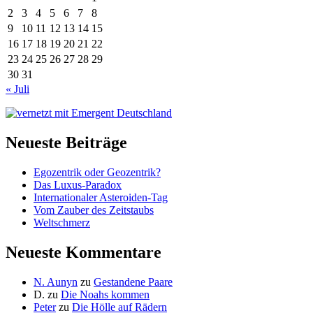
2
3
4
5
6
7
8
9
10
11
12
13
14
15
16
17
18
19
20
21
22
23
24
25
26
27
28
29
30
31
« Juli
Neueste Beiträge
Egozentrik oder Geozentrik?
Das Luxus-Paradox
Internationaler Asteroiden-Tag
Vom Zauber des Zeitstaubs
Weltschmerz
Neueste Kommentare
N. Aunyn
zu
Gestandene Paare
D.
zu
Die Noahs kommen
Peter
zu
Die Hölle auf Rädern