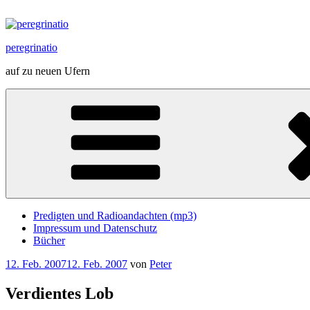
Zum
Inhalt
springen
peregrinatio
auf zu neuen Ufern
Predigten und Radioandachten (mp3)
Impressum und Datenschutz
Bücher
Veröffentlicht
12. Feb. 2007
12. Feb. 2007
von
Peter
am
Verdientes Lob