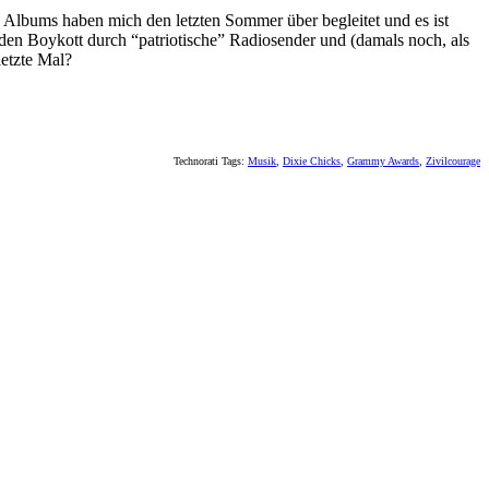
n Albums haben mich den letzten Sommer über begleitet und es ist
den Boykott durch “patriotische” Radiosender und (damals noch, als
letzte Mal?
Technorati Tags:
Musik
,
Dixie Chicks
,
Grammy Awards
,
Zivilcourage