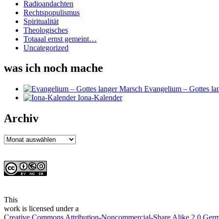
Radioandachten
Rechtspopulismus
Spiritualität
Theologisches
Totaaal ernst gemeint…
Uncategorized
was ich noch mache
Evangelium – Gottes la
Iona-Kalender
Archiv
Archiv
This
work
is licensed under a
Creative Commons Attribution-Noncommercial-Share Alike 2.0 Ger