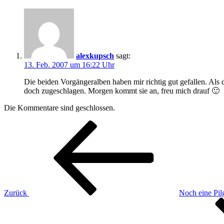
alexkupsch
sagt:
13. Feb. 2007 um 16:22 Uhr
Die beiden Vorgängeralben haben mir richtig gut gefallen. Als d
doch zugeschlagen. Morgen kommt sie an, freu mich drauf 🙂
Die Kommentare sind geschlossen.
Beitragsnavigation
Vorheriger
Beitrag
Zurück
Noch eine Pilg
Nächster
Beitrag