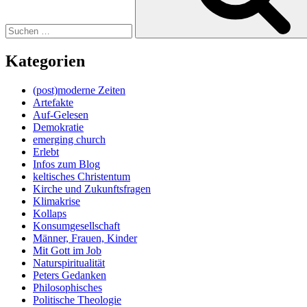
Kategorien
(post)moderne Zeiten
Artefakte
Auf-Gelesen
Demokratie
emerging church
Erlebt
Infos zum Blog
keltisches Christentum
Kirche und Zukunftsfragen
Klimakrise
Kollaps
Konsumgesellschaft
Männer, Frauen, Kinder
Mit Gott im Job
Naturspiritualität
Peters Gedanken
Philosophisches
Politische Theologie