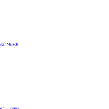
nger Marsch
many License