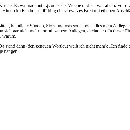
Kirche. Es war nachmittags unter der Woche und ich war allein. Vor dr
m. Hinten im Kirchenschiff hing ein schwarzes Brett mit etlichen Ansc
Bitten, heimliche Sünden, Stolz und was sonst noch alles mein Anliegen
sich gar nicht mehr vor mit seinem Anliegen, dachte ich. In dieser Eins
n, warum.
t. Da stand dann (den genauen Wortlaut weiß ich nicht mehr): „Ich find
nge hängen.