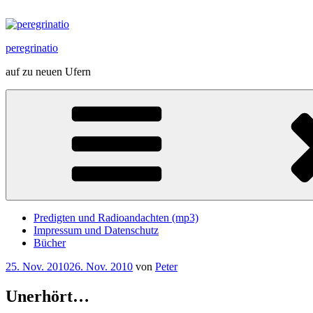
Zum
Inhalt
springen
peregrinatio
auf zu neuen Ufern
Predigten und Radioandachten (mp3)
Impressum und Datenschutz
Bücher
Veröffentlicht
25. Nov. 2010
26. Nov. 2010
von
Peter
am
Unerhört…