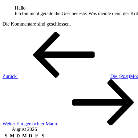
Hallo
Ich bin nicht gerade die Gescheiteste. Was meinte denn der Kri
Die Kommentare sind geschlossen.
Beitragsnavigation
Vorheriger
Beitrag
Zurück
Die (Post)Mo
Nächster
Beitrag
Weiter
Ein gemachter Mann
August 2026
S
M
D
M
D
F
S