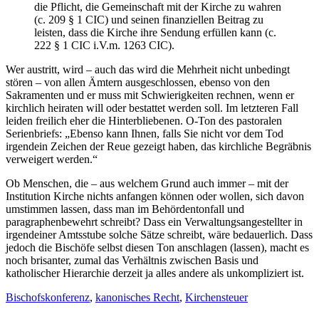
die Pflicht, die Gemeinschaft mit der Kirche zu wahren
(c. 209 § 1 CIC) und seinen finanziellen Beitrag zu
leisten, dass die Kirche ihre Sendung erfüllen kann (c.
222 § 1 CIC i.V.m. 1263 CIC).
Wer austritt, wird – auch das wird die Mehrheit nicht unbedingt
stören – von allen Ämtern ausgeschlossen, ebenso von den
Sakramenten und er muss mit Schwierigkeiten rechnen, wenn er
kirchlich heiraten will oder bestattet werden soll. Im letzteren Fall
leiden freilich eher die Hinterbliebenen. O-Ton des pastoralen
Serienbriefs: „Ebenso kann Ihnen, falls Sie nicht vor dem Tod
irgendein Zeichen der Reue gezeigt haben, das kirchliche Begräbnis
verweigert werden.“
Ob Menschen, die – aus welchem Grund auch immer – mit der
Institution Kirche nichts anfangen können oder wollen, sich davon
umstimmen lassen, dass man im Behördentonfall und
paragraphenbewehrt schreibt? Dass ein Verwaltungsangestellter in
irgendeiner Amtsstube solche Sätze schreibt, wäre bedauerlich. Dass
jedoch die Bischöfe selbst diesen Ton anschlagen (lassen), macht es
noch brisanter, zumal das Verhältnis zwischen Basis und
katholischer Hierarchie derzeit ja alles andere als unkompliziert ist.
Bischofskonferenz
,
kanonisches Recht
,
Kirchensteuer