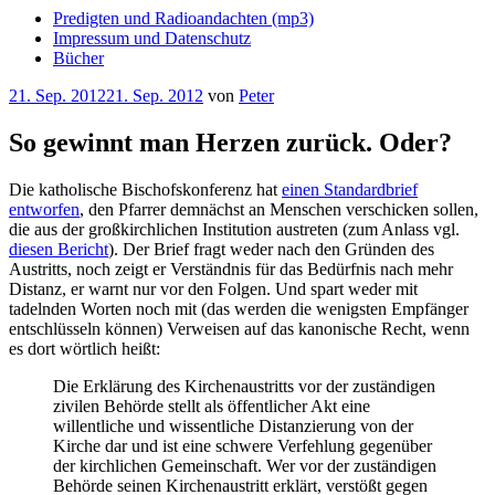
Predigten und Radioandachten (mp3)
Impressum und Datenschutz
Bücher
Veröffentlicht
21. Sep. 2012
21. Sep. 2012
von
Peter
am
So gewinnt man Herzen zurück. Oder?
Die katholische Bischofskonferenz hat
einen Standardbrief
entworfen
, den Pfarrer demnächst an Menschen verschicken sollen,
die aus der großkirchlichen Institution austreten (zum Anlass vgl.
diesen Bericht
). Der Brief fragt weder nach den Gründen des
Austritts, noch zeigt er Verständnis für das Bedürfnis nach mehr
Distanz, er warnt nur vor den Folgen. Und spart weder mit
tadelnden Worten noch mit (das werden die wenigsten Empfänger
entschlüsseln können) Verweisen auf das kanonische Recht, wenn
es dort wörtlich heißt:
Die Erklärung des Kirchenaustritts vor der zuständigen
zivilen Behörde stellt als öffentlicher Akt eine
willentliche und wissentliche Distanzierung von der
Kirche dar und ist eine schwere Verfehlung gegenüber
der kirchlichen Gemeinschaft. Wer vor der zuständigen
Behörde seinen Kirchenaustritt erklärt, verstößt gegen