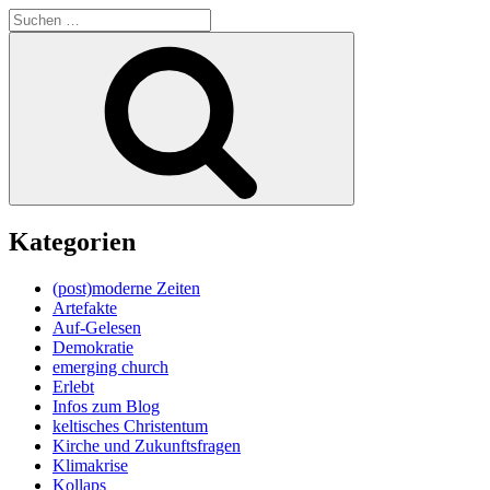
Suche
nach:
Suchen
Kategorien
(post)moderne Zeiten
Artefakte
Auf-Gelesen
Demokratie
emerging church
Erlebt
Infos zum Blog
keltisches Christentum
Kirche und Zukunftsfragen
Klimakrise
Kollaps