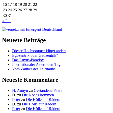
16
17
18
19
20
21
22
23
24
25
26
27
28
29
30
31
« Juli
Neueste Beiträge
Dieser Hochsommer klingt anders
Egozentrik oder Geozentrik?
Das Luxus-Paradox
Internationaler Asteroiden-Tag
Vom Zauber des Zeitstaubs
Neueste Kommentare
N. Aunyn
zu
Gestandene Paare
D.
zu
Die Noahs kommen
Peter
zu
Die Hölle auf Rädern
D.
zu
Die Hölle auf Rädern
Peter
zu
Die Hölle auf Rädern