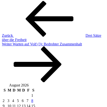
Beitragsnavigation
Vorheriger
Beitrag
Zurück
Drei Sätze
über die Freiheit
Nächster
Weiter
Warten auf Volf (3): Bedrohter Zusammenhalt
Beitrag
August 2026
S
M
D
M
D
F
S
1
2
3
4
5
6
7
8
9
10
11
12
13
14
15