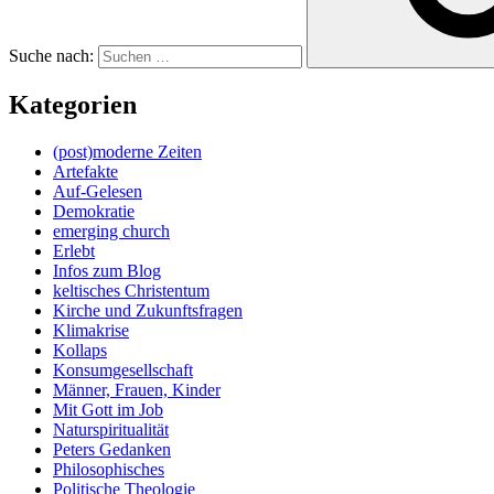
Suche nach:
Kategorien
(post)moderne Zeiten
Artefakte
Auf-Gelesen
Demokratie
emerging church
Erlebt
Infos zum Blog
keltisches Christentum
Kirche und Zukunftsfragen
Klimakrise
Kollaps
Konsumgesellschaft
Männer, Frauen, Kinder
Mit Gott im Job
Naturspiritualität
Peters Gedanken
Philosophisches
Politische Theologie