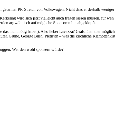
n getarnter PR-Streich von Volkswagen. Nicht dass er deshalb wenig
Kerkeling wird sich jetzt vielleicht auch fragen lassen müssen, für we
erden argwöhnisch auf mögliche Sponsoren hin abgeklopft.
as nicht nötig haben). Also lieber Lavazza? Gralshüter aller möglic
fer, Grüne, George Bush, Pietisten – was die kirchliche Klamottenkis
Bloggen. Wer den wohl sponsern würde?