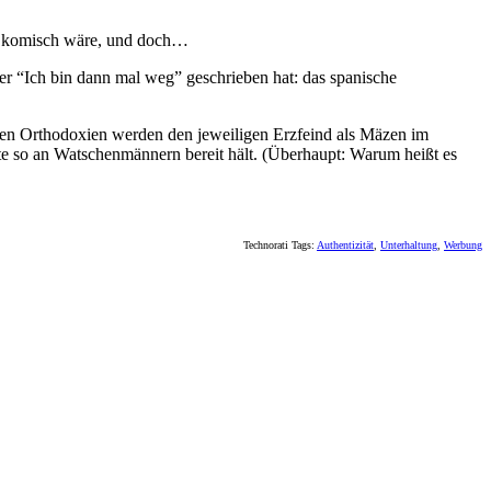
er komisch wäre, und doch…
n er “Ich bin dann mal weg” geschrieben hat: das spanische
hen Orthodoxien werden den jeweiligen Erzfeind als Mäzen im
te so an Watschenmännern bereit hält. (Überhaupt: Warum heißt es
Technorati Tags:
Authentizität
,
Unterhaltung
,
Werbung