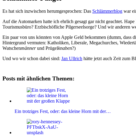
Es hat sich inzwischen herumgesprochen: Das
Schlämmerblog
war ei
Auf die Automarken hatte ich ehrlich gesagt gar nicht geachtet. Hape 
Tourismusbüro? Erzbischöfliche Pilgerseelsorge? Und wir anderen w
Ein paar von uns könnten von Apple Geld bekommen (dumm, dass die d
Hintergrund vermuten: Katholiken, Liberale, Megachurches, Wiedertäu
Watschen
männer
und Prügel
knaben
?)
Und wo wir schon dabei sind:
Jan Ullrich
hätte jetzt auch Zeit zum 
Posts mit ähnlichen Themen:
Ein trotziges Fest, oder: das kleine Horn mit der…