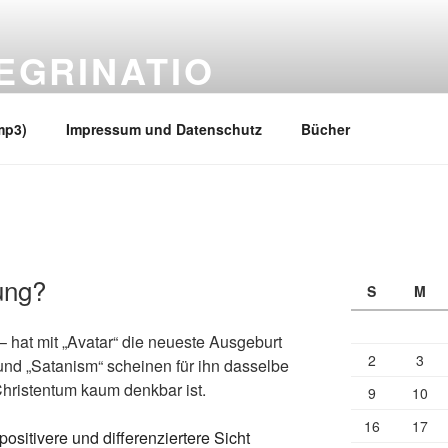
EGRINATIO
 Ufern
mp3)
Impressum und Datenschutz
Bücher
ung?
S
M
 hat mit „Avatar“ die neueste Ausgeburt
2
3
und „Satanism“ scheinen für ihn dasselbe
hristentum kaum denkbar ist.
9
10
16
17
positivere und differenziertere Sicht