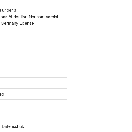
d under a
ns Attribution-Noncommercial-
0 Germany License
ed
 Datenschutz