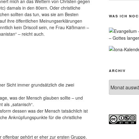
innert mich an das Wettern von Christen gegen
tc) damals in den 80ern. Oder christliche
chen sollten das tun, was sie am Besten
WAS ICH NO
auf ihre öffentlichen Meinungserklärungen
ntlich kein Driscoll sein, ne Frau Käßmann –
hanistan“ – reicht auch.
– Gottes lange
ARCHIV
Archiv
cher Sicht immer grundsätzlich die zwei
rage, was der Mensch glauben sollte – und
t als „satanisch“.
sform dessen was der Mensch tatsächlich ist
iche Anknüpfungspunkte für die christliche
ber offenbar gehört er eher zur ersten Gruppe.