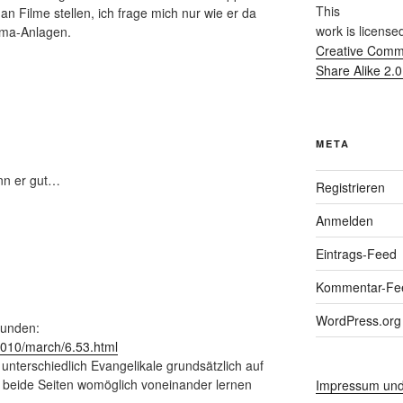
This
n Filme stellen, ich frage mich nur wie er da
work
is license
nema-Anlagen.
Creative Commo
Share Alike 2.
META
ann er gut…
Registrieren
Anmelden
Eintrags-Feed
Kommentar-Fe
WordPress.org
funden:
/2010/march/6.53.html
e unterschiedlich Evangelikale grundsätzlich auf
s beide Seiten womöglich voneinander lernen
Impressum und