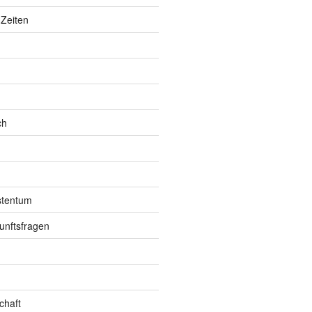
Zeiten
ch
istentum
unftsfragen
chaft