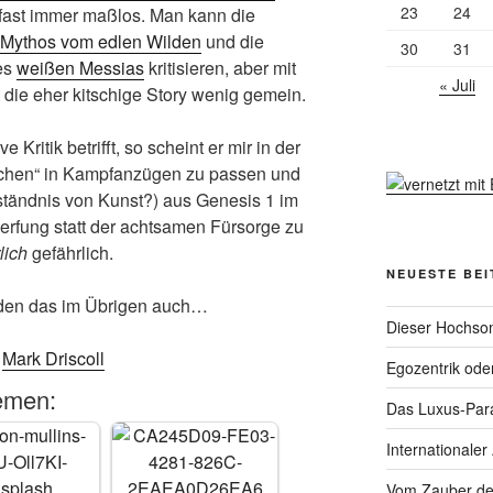
23
24
e fast immer maßlos. Man kann die
Mythos vom edlen Wilden
und die
30
31
des
weißen Messias
kritisieren, aber mit
« Juli
die eher kitschige Story wenig gemein.
Kritik betrifft, so scheint er mir in der
chen“ in Kampfanzügen zu passen und
ständnis von Kunst?) aus Genesis 1 im
erfung statt der achtsamen Fürsorge zu
lich
gefährlich.
NEUESTE BE
den das im Übrigen auch…
Dieser Hochsom
,
Mark Driscoll
Egozentrik ode
emen:
Das Luxus-Par
Internationaler
Vom Zauber de