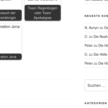
Team Regenbogen
Besuch der
oder Team
NEUESTE KO
henkönigin
Apokalypse
N. Aunyn
zu
Ge
D.
zu
Die Noa
Peter
zu
Die Hö
D.
zu
Die Hölle
ation Jona
Peter
zu
Die Hö
Suche
nach:
KATEGORIEN