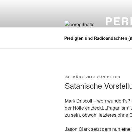
Zum
Inhalt
PER
springen
auf zu neuen
Predigten und Radioandachten (
VERÖFFENTLICHT
04. MÄRZ 2010
VON
PETER
AM
Satanische Vorstell
Mark Driscoll
– wen wundert’s? –
der Hölle entdeckt. „Paganism“ 
zu sein, obwohl
letzteres
ohne C
Jason Clark setzt dem nun
eine 