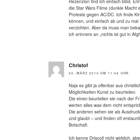
Rezenzion find ich einfach blöd. Er
die Star Wars Filme (dunkle Macht e
Proteste gegen AC/DC. Ich finde Kir
können, und einfach ab und zu mal 
verzichten. Aber da muss man bekan
ich erinnere an „nichts ist gut in Afg
Christof
05. MÄRZ 2010 UM 11:46 UHR
Naja es gibt ja offenbar aus christli
Möglichkeiten Kunst zu beurteilen.
Die einen beurteilen sie nach der F
werten alles was dem nicht entsprich
Die anderen sehen sie als Ausdruck
und glaubt – und finden oft erstaunl
Botschaft.
Ich kenne Driscoll nicht wirklich, a