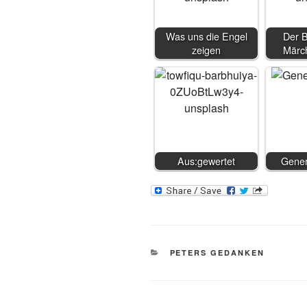
Was uns die Engel
Der 
zeigen
Märc
Aus:gewertet
Gener
KATEGORIEN
PETERS GEDANKEN