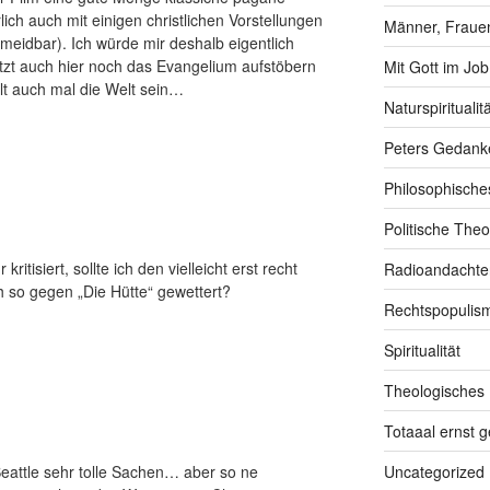
lich auch mit einigen christlichen Vorstellungen
Männer, Frauen
rmeidbar). Ich würde mir deshalb eigentlich
etzt auch hier noch das Evangelium aufstöbern
Mit Gott im Job
lt auch mal die Welt sein…
Naturspiritualitä
Peters Gedank
Philosophische
Politische Theo
itisiert, sollte ich den vielleicht erst recht
Radioandachte
h so gegen „Die Hütte“ gewettert?
Rechtspopulis
Spiritualität
Theologisches
Totaaal ernst 
n Seattle sehr tolle Sachen… aber so ne
Uncategorized