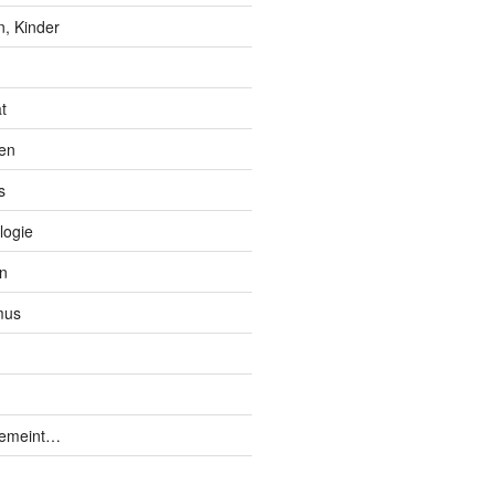
, Kinder
t
en
s
logie
n
mus
gemeint…