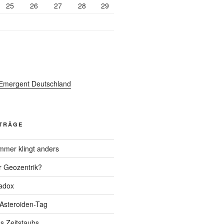
25
26
27
28
29
ITRÄGE
mer klingt anders
r Geozentrik?
adox
 Asteroiden-Tag
s Zeitstaubs