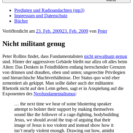
Predigten und Radioandachten (mp3)
Impressum und Datenschutz
Bücher
Veröffentlicht am
23. Feb. 2009
23. Feb. 2009
von
Peter
Nicht militant genug
Peter Rollins findet, dass Fundamentalisten
nicht gewaltsam genug
sind. Hinter der aggressiven Gebärde bleibt nur allzu oft alles beim
Alten: Das Denken in Feindbildern entlang herrschender Grenzen
von drinnen und draußen, oben und unten; ungerechte Privilegien
und hierarchische Machtverhältnisse. Der Status quo wird eher
zementiert als gekippt. Man sollte daher auch der militanten
Rhetorik nicht auf den Leim gehen, sagt er in Anspielung auf die
Exponenten des
Neofundamentalismus
:
… the next time we hear of some blustering speaker
attempt to bolster their support by making themselves
sound like the follower of a cage-fighting, bodybuilding
Jesus, we should avoid the trap of arguing that their
image of Jesus is too violent and instead show how it
isn’t nearly violent enough. Drawing out how, amidst