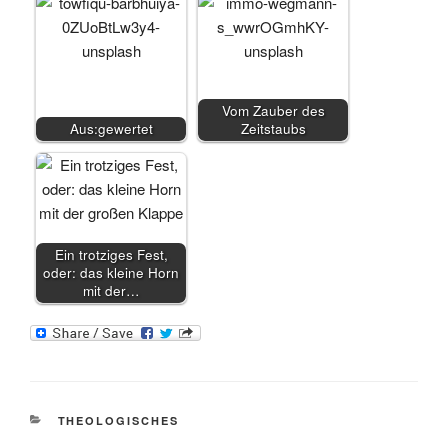
Vom Zauber des
Aus:gewertet
Zeitstaubs
Ein trotziges Fest,
oder: das kleine Horn
mit der…
KATEGORIEN
THEOLOGISCHES