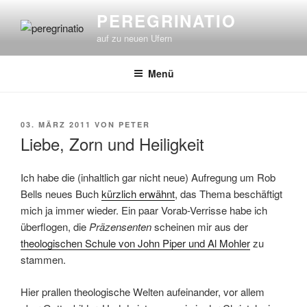
Zum
PEREGRINATIO
Inhalt
auf zu neuen Ufern
springen
Menü
VERÖFFENTLICHT
03. MÄRZ 2011
VON
PETER
AM
Liebe, Zorn und Heiligkeit
Ich habe die (inhaltlich gar nicht neue) Aufregung um Rob
Bells neues Buch
kürzlich erwähnt
, das Thema beschäftigt
mich ja immer wieder. Ein paar Vorab-Verrisse habe ich
überflogen, die
Präzensenten
scheinen mir aus der
theologischen Schule von John Piper und Al Mohler
zu
stammen.
Hier prallen theologische Welten aufeinander, vor allem