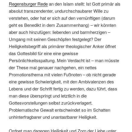
Regensburger Rede
an den Islam stellt: Ist Gott primär als
absolut transzendenter, undurchschaubarer Wille zu
verstehen, oder hat er sich auf den vernünftigen (darum
geht es Benedikt in dem Zusammenhang) – wir könnten
aber auch hinzufügen: liebenden und barmherzigen –
Umgang mit seinen Geschöpfen festgelegt? Der
Heiligkeitsbegriff als primärer theologischer Anker öffnet
das Gottesbild für eine eine gewisse
Persönlichkeitsspaltung. Mein Verdacht ist – man müsste
der These mal genauer nachgehen, ein nettes
Promotionsthema mit vielen Fußnoten – ob nicht gerade
eine gewisse Schwierigkeit, mit den Ambivalenzen des
Lebens und der Schrift fertig zu werden, dazu führt, dass
man diese überspringt und letztlich in die
Gottesvorstellungen selbst zurückverlagert.
Problematische Gewalt entschwindet so im Schatten
unhinterfragbarer und unantastbarer Heiligkeit.
Ordnet man dagegen Heiligkeit und Zorn der Liebe
unter
,