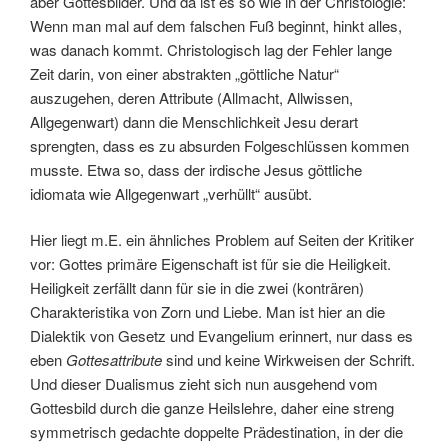
aber Gottesbilder. Und da ist es so wie in der Christologie:
Wenn man mal auf dem falschen Fuß beginnt, hinkt alles,
was danach kommt. Christologisch lag der Fehler lange
Zeit darin, von einer abstrakten „göttliche Natur“
auszugehen, deren Attribute (Allmacht, Allwissen,
Allgegenwart) dann die Menschlichkeit Jesu derart
sprengten, dass es zu absurden Folgeschlüssen kommen
musste. Etwa so, dass der irdische Jesus göttliche
idiomata wie Allgegenwart „verhüllt“ ausübt.
Hier liegt m.E. ein ähnliches Problem auf Seiten der Kritiker
vor: Gottes primäre Eigenschaft ist für sie die Heiligkeit.
Heiligkeit zerfällt dann für sie in die zwei (konträren)
Charakteristika von Zorn und Liebe. Man ist hier an die
Dialektik von Gesetz und Evangelium erinnert, nur dass es
eben
Gottesattribute
sind und keine Wirkweisen der Schrift.
Und dieser Dualismus zieht sich nun ausgehend vom
Gottesbild durch die ganze Heilslehre, daher eine streng
symmetrisch gedachte doppelte Prädestination, in der die