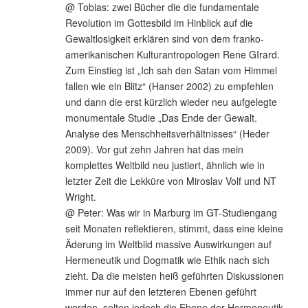
@ Tobias: zwei Bücher die die fundamentale
Revolution im Gottesbild im Hinblick auf die
Gewaltlosigkeit erklären sind von dem franko-
amerikanischen Kulturantropologen Rene GIrard.
Zum Einstieg ist „Ich sah den Satan vom Himmel
fallen wie ein Blitz“ (Hanser 2002) zu empfehlen
und dann die erst kürzlich wieder neu aufgelegte
monumentale Studie „Das Ende der Gewalt.
Analyse des Menschheitsverhältnisses“ (Heder
2009). Vor gut zehn Jahren hat das mein
komplettes Weltbild neu justiert, ähnlich wie in
letzter Zeit die Lekküre von Miroslav Volf und NT
Wright.
@ Peter: Was wir in Marburg im GT-Studiengang
seit Monaten reflektieren, stimmt, dass eine kleine
Äderung im Weltbild massive Auswirkungen auf
Hermeneutik und Dogmatik wie Ethik nach sich
zieht. Da die meisten heiß geführten Diskussionen
immer nur auf den letzteren Ebenen geführt
werden, selten jedoch die Ebene der Hermeneutik