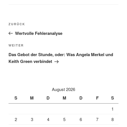
Beitragsnavigation
Vorheriger
ZURÜCK
Beitrag
Wertvolle Fehleranalyse
Nächster
WEITER
Beitrag
Das Gebot der Stunde, oder: Was Angela Merkel und
Keith Green verbindet
August 2026
S
M
D
M
D
F
S
1
2
3
4
5
6
7
8