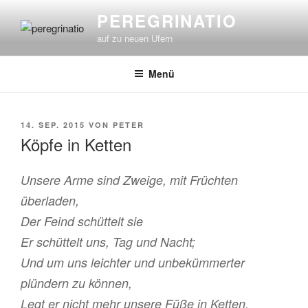
Zum
PEREGRINATIO
Inhalt
auf zu neuen Ufern
springen
Menü
VERÖFFENTLICHT
14. SEP. 2015
VON
PETER
AM
Köpfe in Ketten
Unsere Arme sind Zweige, mit Früchten
überladen,
Der Feind schüttelt sie
Er schüttelt uns, Tag und Nacht;
Und um uns leichter und unbekümmerter
plündern zu können,
Legt er nicht mehr unsere Füße in Ketten,