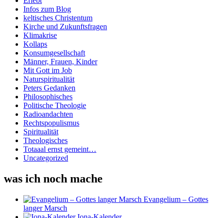
Erlebt
Infos zum Blog
keltisches Christentum
Kirche und Zukunftsfragen
Klimakrise
Kollaps
Konsumgesellschaft
Männer, Frauen, Kinder
Mit Gott im Job
Naturspiritualität
Peters Gedanken
Philosophisches
Politische Theologie
Radioandachten
Rechtspopulismus
Spiritualität
Theologisches
Totaaal ernst gemeint…
Uncategorized
was ich noch mache
Evangelium – Gottes
langer Marsch
Iona-Kalender