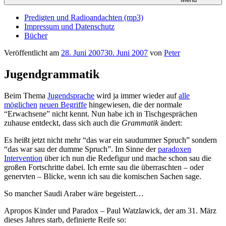
Predigten und Radioandachten (mp3)
Impressum und Datenschutz
Bücher
Veröffentlicht am
28. Juni 2007
30. Juni 2007
von
Peter
Jugendgrammatik
Beim Thema
Jugendsprache
wird ja immer wieder auf
alle
möglichen
neuen Begriffe
hingewiesen, die der normale
“Erwachsene” nicht kennt. Nun habe ich in Tischgesprächen
zuhause entdeckt, dass sich auch die
Grammatik
ändert:
Es heißt jetzt nicht mehr “das war ein saudummer Spruch” sondern
“das war sau der dumme Spruch”. Im Sinne der
paradoxen
Intervention
über ich nun die Redefigur und mache schon sau die
großen Fortschritte dabei. Ich ernte sau die überraschten – oder
genervten – Blicke, wenn ich sau die komischen Sachen sage.
So mancher Saudi Araber wäre begeistert…
Apropos Kinder und Paradox – Paul Watzlawick, der am 31. März
dieses Jahres starb, definierte Reife so: