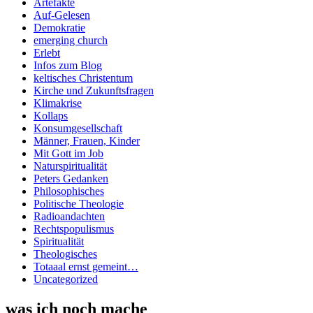
Artefakte
Auf-Gelesen
Demokratie
emerging church
Erlebt
Infos zum Blog
keltisches Christentum
Kirche und Zukunftsfragen
Klimakrise
Kollaps
Konsumgesellschaft
Männer, Frauen, Kinder
Mit Gott im Job
Naturspiritualität
Peters Gedanken
Philosophisches
Politische Theologie
Radioandachten
Rechtspopulismus
Spiritualität
Theologisches
Totaaal ernst gemeint…
Uncategorized
was ich noch mache