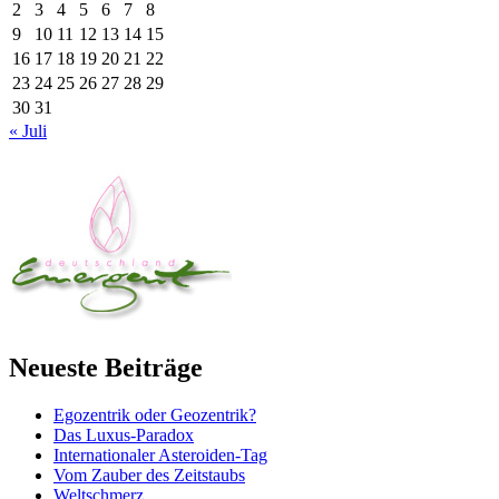
2
3
4
5
6
7
8
9
10
11
12
13
14
15
16
17
18
19
20
21
22
23
24
25
26
27
28
29
30
31
« Juli
Neueste Beiträge
Egozentrik oder Geozentrik?
Das Luxus-Paradox
Internationaler Asteroiden-Tag
Vom Zauber des Zeitstaubs
Weltschmerz