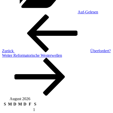
Auf-Gelesen
Beitragsnavigation
Vorheriger
Beitrag
Zurück
Überfordert?
Nächster
Weiter
Reformatorische Westerwellen
Beitrag
August 2026
S
M
D
M
D
F
S
1