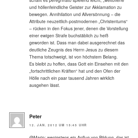
schafft es peregrinato spielend leicht, „weltoffene“
und höllenfeindliche Geister zur Akklamation zu
bewegen. Annihilation und Allversönnung – die
Attribute neuzeitlich-postmodernen „Christentums“
– rücken in den Fokus jener, denen die Vorstellung
einer ewigen Strafe buchstäblich zu heiß
geworden ist. Dass man dabei ausgerechnet das
deutliche Zeugnis des Herrn Jesus zu diesem
Thema totschweigt, ist von höchstem Belang.
Es bleibt zu hoffen, dass Gott ein Einsehen mit den
„fortschrittlichen Kräften“ hat und den Ofen der
Hölle nach ein paar tausend Jahren wirklich
ausgehen lässt.
Peter
12. JAN. 2012 UM 15:45 UHR
@Mario: wenigstens ein Anflug von Bildung, das ist