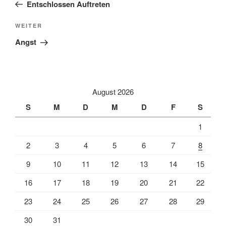
Beitrag
Entschlossen Auftreten
Nächster
WEITER
Beitrag
Angst
August 2026
S
M
D
M
D
F
S
1
2
3
4
5
6
7
8
9
10
11
12
13
14
15
16
17
18
19
20
21
22
23
24
25
26
27
28
29
30
31