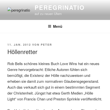
Zum
PEREGRINATIO
Inhalt
auf zu neuen Ufern
springen
Menü
VERÖFFENTLICHT
11. JAN. 2012
VON
PETER
AM
Höllenretter
Rob Bells schönes kleines Buch Love Wins hat ein neues
Genre hervorgebracht: Etliche Autoren fühlen sich
bemüßigt, die Existenz der Hölle nachzuweisen und
erheben sie damit zum normativen Glaubensgegenstand.
Auch das verkauft sich gut in einem bestimmten Segment
der Christenheit. Jüngst hat etwa Gerth Medien „Hölle
Light“ von Francis Chan und Preston Sprinkle veröffentlicht.