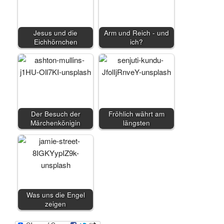
Jesus und die
Arm und Reich - und
Eichhörnchen
ich?
Der Besuch der
Fröhlich währt am
Märchenkönigin
längsten
Was uns die Engel
zeigen