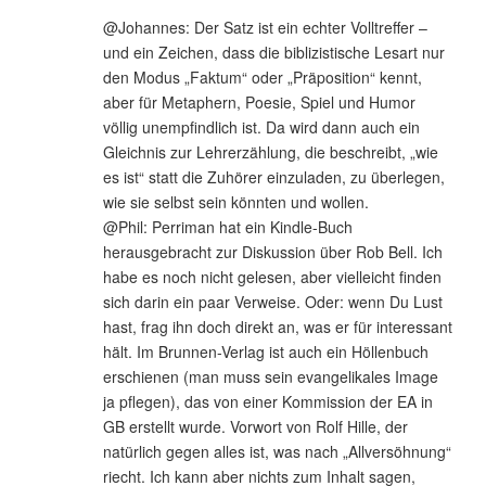
@Johannes: Der Satz ist ein echter Volltreffer –
und ein Zeichen, dass die biblizistische Lesart nur
den Modus „Faktum“ oder „Präposition“ kennt,
aber für Metaphern, Poesie, Spiel und Humor
völlig unempfindlich ist. Da wird dann auch ein
Gleichnis zur Lehrerzählung, die beschreibt, „wie
es ist“ statt die Zuhörer einzuladen, zu überlegen,
wie sie selbst sein könnten und wollen.
@Phil: Perriman hat ein Kindle-Buch
herausgebracht zur Diskussion über Rob Bell. Ich
habe es noch nicht gelesen, aber vielleicht finden
sich darin ein paar Verweise. Oder: wenn Du Lust
hast, frag ihn doch direkt an, was er für interessant
hält. Im Brunnen-Verlag ist auch ein Höllenbuch
erschienen (man muss sein evangelikales Image
ja pflegen), das von einer Kommission der EA in
GB erstellt wurde. Vorwort von Rolf Hille, der
natürlich gegen alles ist, was nach „Allversöhnung“
riecht. Ich kann aber nichts zum Inhalt sagen,