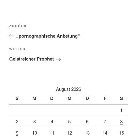
Beitragsnavigation
Vorheriger
ZURÜCK
Beitrag
„pornographische Anbetung“
Nächster
WEITER
Beitrag
Geistreicher Prophet
August 2026
S
M
D
M
D
F
S
1
2
3
4
5
6
7
8
9
10
11
12
13
14
15