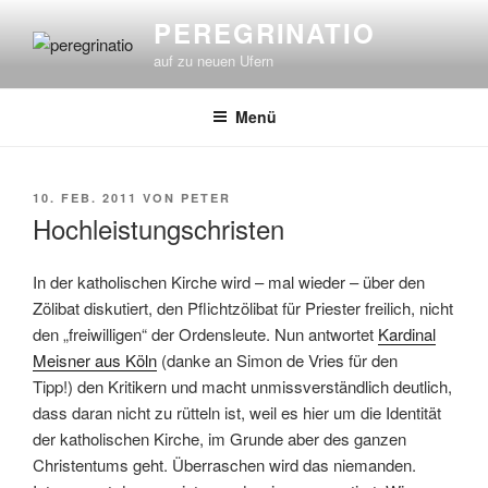
Zum
PEREGRINATIO
Inhalt
auf zu neuen Ufern
springen
Menü
VERÖFFENTLICHT
10. FEB. 2011
VON
PETER
AM
Hochleistungschristen
In der katholischen Kirche wird – mal wieder – über den
Zölibat diskutiert, den Pflichtzölibat für Priester freilich, nicht
den „freiwilligen“ der Ordensleute. Nun antwortet
Kardinal
Meisner aus Köln
(danke an Simon de Vries für den
Tipp!) den Kritikern und macht unmissverständlich deutlich,
dass daran nicht zu rütteln ist, weil es hier um die Identität
der katholischen Kirche, im Grunde aber des ganzen
Christentums geht. Überraschen wird das niemanden.