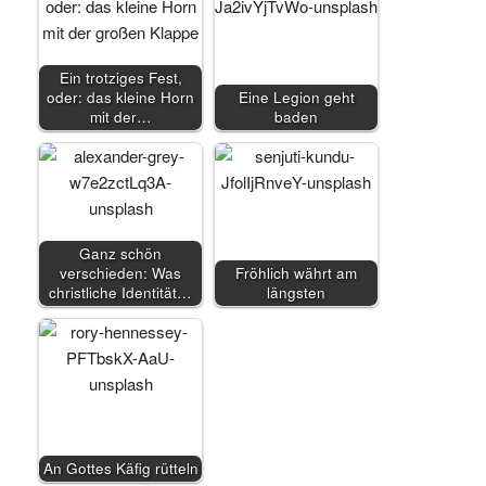
Ein trotziges Fest,
oder: das kleine Horn
Eine Legion geht
mit der…
baden
Ganz schön
verschieden: Was
Fröhlich währt am
christliche Identität…
längsten
An Gottes Käfig rütteln